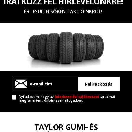
IRATKOZZ FEL HÍRLEVELÜNKRE!
ÉRTESÜLJ ELSŐKÉNT AKCIÓINKRÓL!
Feliratkozás
Nyilatkozom, hogy az
Adatkezelési tájékoztató
tartalmát
megismertem, önkéntesen elfogadom.
TAYLOR GUMI- ÉS