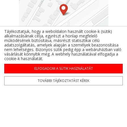
Tájékoztatjuk, hogy a weboldalon használt cookie-k (sütik)
alkalmazásának célja, egyrészt a honlap megfelelő
működésének biztosítása, másrészt statisztikai célú
adatszolgáltatás, amelyek alapján a személyek beazonosítása
nem lehetséges. Bizonyos sütik pedig épp a webáruházban való
vásárlását könnyítik meg. A webhely használatával elfogadja a
cookie-k használatát.
ELFOGADOM A SÜTIK HASZNÁLATÁT
Leaflet
| ©
OpenStreetMap
contributors ©
CARTO
TOVÁBBI TÁJÉKOZTATÁST KÉREK
Kövess minket a közösségi
oldalainkon!
facebook
instagram