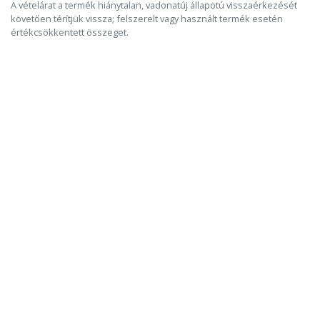
A vételárat a termék hiánytalan, vadonatúj állapotú visszaérkezését
követően térítjük vissza; felszerelt vagy használt termék esetén
értékcsökkentett összeget.