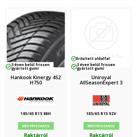
Erősített oldalfal
3 éven belül frissen
3 éven belül frissen
gyártott gumi
gyártott gumi
Hankook Kinergy 4S2
Uniroyal
H750
AllSeasonExpert 3
185/65 R15 88H
185/65 R15 92V
NÉGYÉVSZAKOS
NÉGYÉVSZAKOS
Raktárról
Raktárról