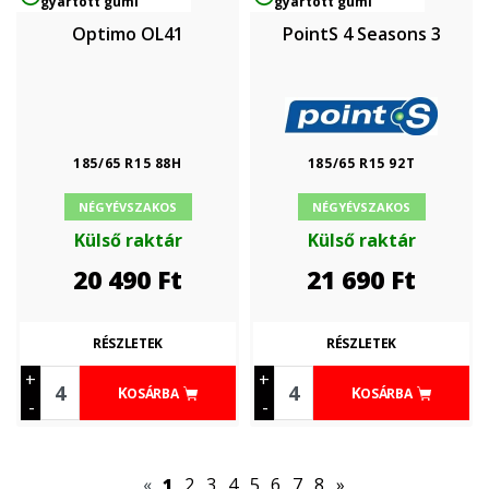
gyártott gumi
gyártott gumi
Optimo OL41
PointS 4 Seasons 3
185/65 R15 88H
185/65 R15 92T
NÉGYÉVSZAKOS
NÉGYÉVSZAKOS
Külső raktár
Külső raktár
20 490
Ft
21 690
Ft
RÉSZLETEK
RÉSZLETEK
+
+
KOSÁRBA
KOSÁRBA
-
-
«
1
2
3
4
5
6
7
8
»