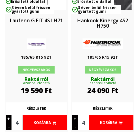
Erősített oldalfal
Erősített oldalfal
3 éven belül frissen
3 éven belül frissen
gyártott gumi
gyártott gumi
Laufenn G FIT 4S LH71
Hankook Kinergy 4S2
H750
185/65 R15 92T
185/65 R15 92T
NÉGYÉVSZAKOS
NÉGYÉVSZAKOS
Raktárról
Raktárról
azonnal elvihető
azonnal elvihető
19 590
Ft
24 090
Ft
RÉSZLETEK
RÉSZLETEK
+
+
KOSÁRBA
KOSÁRBA
-
-