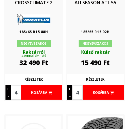
CROSSCLIMATE 2
ALLSEASON ATL 55
185/65 R15 88H
185/65 R15 92H
NÉGYÉVSZAKOS
NÉGYÉVSZAKOS
Raktárról
Külső raktár
azonnal elvihető
32 490
Ft
15 490
Ft
RÉSZLETEK
RÉSZLETEK
+
+
KOSÁRBA
KOSÁRBA
-
-