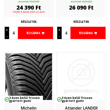
azonnal elvihető
azonnal elvihető
24 390
Ft
26 090
Ft
Utolsó 4 darab ezen az áron
RÉSZLETEK
RÉSZLETEK
+
+
KOSÁRBA
KOSÁRBA
-
-
3 éven belül frissen
3 éven belül frissen
gyártott gumi
gyártott gumi
Michelin
Atlander LANDER