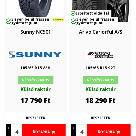
Erősített oldalfal
3 éven belül frissen
3 éven belül frissen
gyártott gumi
gyártott gumi
Sunny NC501
Arivo Carlorful A/S
185/65 R15 88H
185/65 R15 92T
NÉGYÉVSZAKOS
NÉGYÉVSZAKOS
Külső raktár
Külső raktár
17 790
Ft
18 290
Ft
RÉSZLETEK
RÉSZLETEK
+
+
KOSÁRBA
KOSÁRBA
-
-