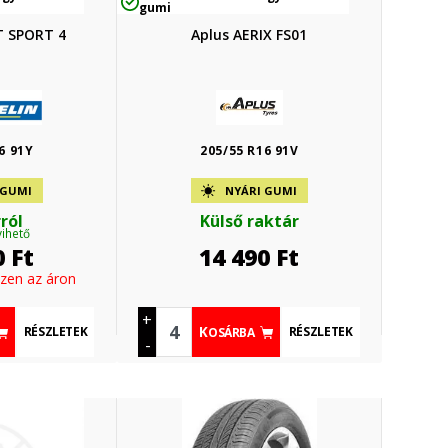
gumi
T SPORT 4
Aplus AERIX FS01
6 91Y
205/55 R16 91V
 GUMI
NYÁRI GUMI
ról
Külső raktár
vihető
0
Ft
14 490
Ft
ezen az áron
+
RÉSZLETEK
RÉSZLETEK
KOSÁRBA
-