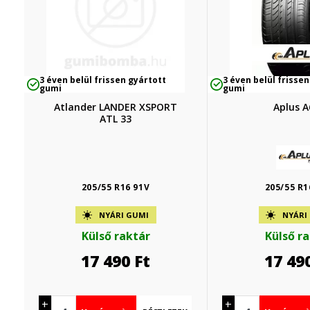
3 éven belül frissen gyártott
3 éven belül frissen
gumi
gumi
Atlander LANDER XSPORT
Aplus A
ATL 33
205/55 R16 91V
205/55 R1
NYÁRI GUMI
NYÁRI
Külső raktár
Külső r
17 490
Ft
17 49
+
+