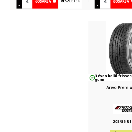
RÉSZLETEK
KOSÁRBA
KOSÁRBA
-
-
3 éven belül frissen
gumi
Arivo Premi
205/55 R1