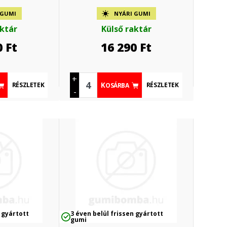
 GUMI
NYÁRI GUMI
aktár
Külső raktár
0
Ft
16 290
Ft
+
RÉSZLETEK
RÉSZLETEK
KOSÁRBA
-
 gyártott
3 éven belül frissen gyártott
gumi