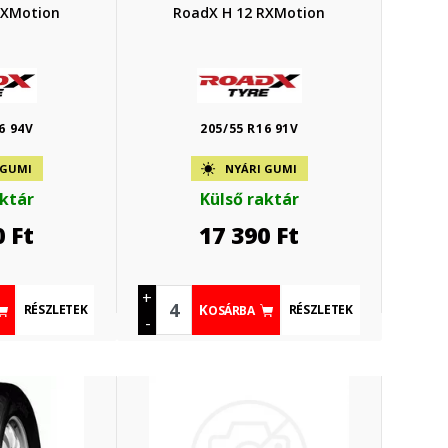
RXMotion
RoadX H 12 RXMotion
6 94V
205/55 R16 91V
 GUMI
NYÁRI GUMI
aktár
Külső raktár
0
Ft
17 390
Ft
+
RÉSZLETEK
RÉSZLETEK
KOSÁRBA
-