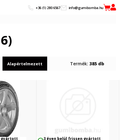
+36 (1) 280 6567
info@gumibomba.hu
6)
Termék:
385 db
Alapértelmezett
 gyártott
3 éven belül frissen gyártott