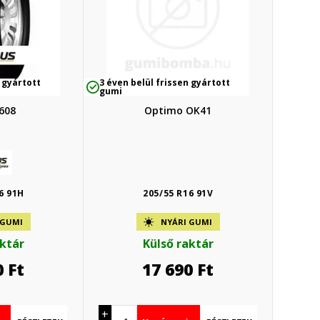
 gyártott
3 éven belül frissen gyártott
gumi
608
Optimo OK41
6 91H
205/55 R16 91V
 GUMI
NYÁRI GUMI
aktár
Külső raktár
0
Ft
17 690
Ft
+