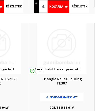
+
RÉSZLETEK
RÉSZLETEK
KOSÁRBA
-
 gyártott
3 éven belül frissen gyártott
gumi
DER XSPORT
Triangle ReliaXTouring
6
TE307
6 94W
205/55 R16 91V