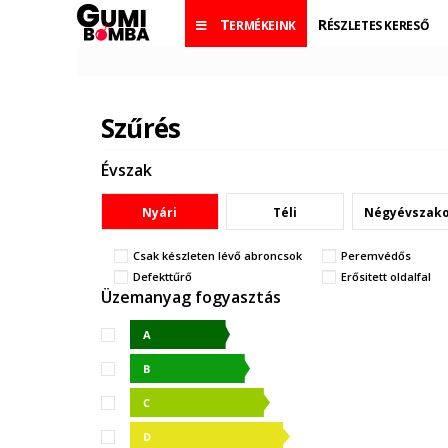
TERMÉKEINK
RÉSZLETES KERESŐ
Szűrés
Évszak
Nyári
Téli
Négyévszak
Csak készleten lévő abroncsok
Peremvédős
Defekttűrő
Erősitett oldalfal
Üzemanyag fogyasztás