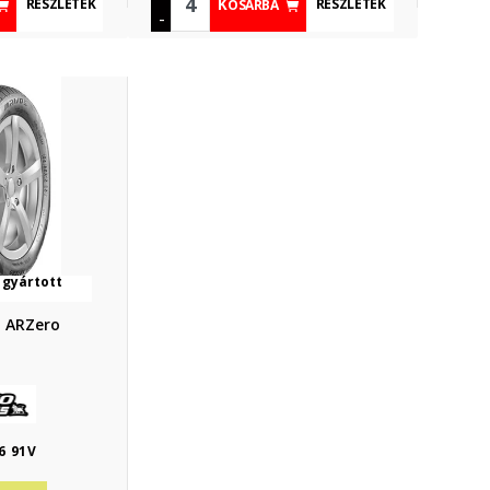
RÉSZLETEK
RÉSZLETEK
KOSÁRBA
-
 gyártott
o ARZero
6 91V