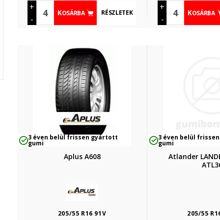
+
+
RÉSZLETEK
KOSÁRBA
KOSÁRBA
-
-
3 éven belül frissen gyártott
3 éven belül frissen
gumi
gumi
Aplus A608
Atlander LAN
ATL3
205/55 R16 91V
205/55 R1