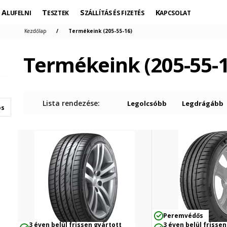
ALUFELNI
TESZTEK
SZÁLLÍTÁS ÉS FIZETÉS
KAPCSOLAT
Kezdőlap
Termékeink (205-55-16)
Termékeink (205-55-1
Lista rendezése:
Legolcsóbb
Legdrágább
os
Peremvédős
3 éven belül frissen gyártott
3 éven belül frissen