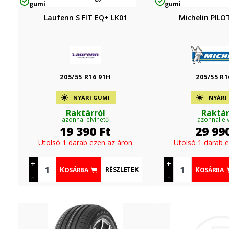
gumi
gumi
Laufenn S FIT EQ+ LK01
Michelin PILO
205/55 R16 91H
205/55 R1
NYÁRI GUMI
NYÁRI
Raktárról
Raktár
azonnal elvihető
azonnal el
19 390
Ft
29 99
Utolsó 1 darab ezen az áron
Utolsó 1 darab 
+
+
RÉSZLETEK
KOSÁRBA
KOSÁRBA
-
-