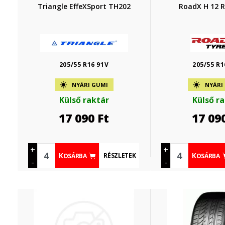
Triangle EffeXSport TH202
RoadX H 12 
205/55 R16 91V
205/55 R1
NYÁRI GUMI
NYÁRI
Külső raktár
Külső r
17 090
Ft
17 09
+
+
RÉSZLETEK
KOSÁRBA
KOSÁRBA
-
-