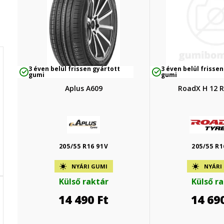
3 éven belül frissen gyártott
3 éven belül frissen
gumi
gumi
Aplus A609
RoadX H 12 
205/55 R16 91V
205/55 R1
NYÁRI GUMI
NYÁRI
Külső raktár
Külső r
14 490
Ft
14 69