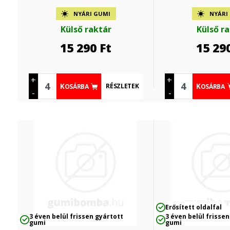
NYÁRI GUMI
NYÁRI
Külső raktár
Külső r
15 290
Ft
15 29
+
+
RÉSZLETEK
KOSÁRBA
KOSÁRBA
-
-
Erősített oldalfal
3 éven belül frissen gyártott
3 éven belül frissen
gumi
gumi