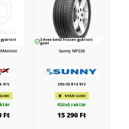
 gyártott
3 éven belül frissen gyártott
gumi
RXMotion
Sunny NP226
6 91V
205/55 R16 91V
 GUMI
NYÁRI GUMI
aktár
Külső raktár
0
Ft
15 290
Ft