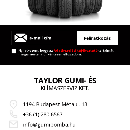
Feliratkozás
Nyilatkozom, hogy az
Adatkezelési tájékoztató
tartalmát
megismertem, önkéntesen elfogadom.
TAYLOR GUMI- ÉS
KLÍMASZERVIZ KFT.
1194 Budapest Méta u. 13.
+36 (1) 280 6567
info@gumibomba.hu