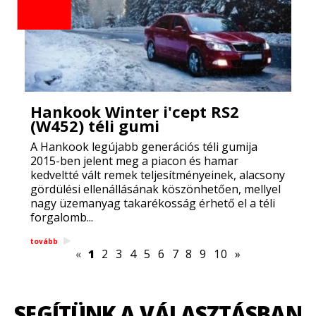
Hankook Winter i'cept RS2
(W452) téli gumi
A Hankook legújabb generációs téli gumija
2015-ben jelent meg a piacon és hamar
kedveltté vált remek teljesítményeinek, alacsony
gördülési ellenállásának köszönhetően, mellyel
nagy üzemanyag takarékosság érhető el a téli
forgalomb...
tovább
«
1
2
3
4
5
6
7
8
9
10
»
SEGÍTÜNK A VÁLASZTÁSBAN