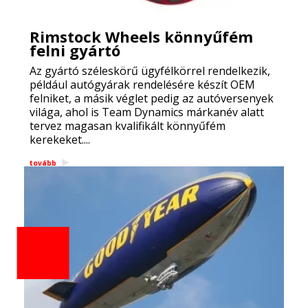
Rimstock Wheels könnyűfém
felni gyártó
Az gyártó széleskörű ügyfélkörrel rendelkezik,
például autógyárak rendelésére készít OEM
felniket, a másik véglet pedig az autóversenyek
világa, ahol is Team Dynamics márkanév alatt
tervez magasan kvalifikált könnyűfém
kerekeket....
tovább