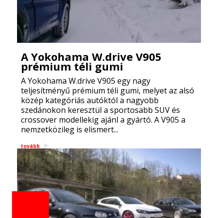
A Yokohama W.drive V905
prémium téli gumi
A Yokohama W.drive V905 egy nagy
teljesítményű prémium téli gumi, melyet az alsó
közép kategóriás autóktól a nagyobb
szedánokon keresztül a sportosabb SUV és
crossover modellekig ajánl a gyártó. A V905 a
nemzetközileg is elismert...
tovább