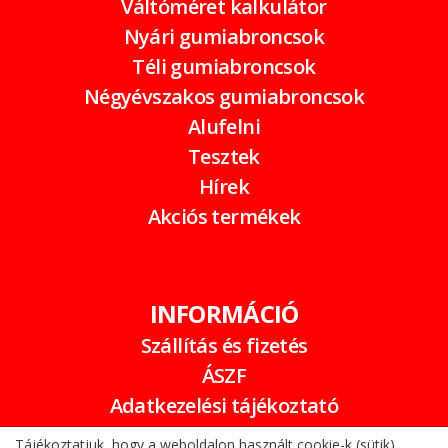
Váltóméret kalkulátor
Nyári gumiabroncsok
Téli gumiabroncsok
Négyévszakos gumiabroncsok
Alufelni
Tesztek
Hírek
Akciós termékek
INFORMÁCIÓ
Szállítás és fizetés
ÁSZF
Adatkezelési tájékoztató
Garancia
Tájékoztatjuk, hogy a weboldalon használt cookie-k (sütik)