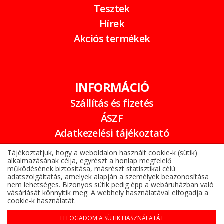
Tesztek
Hírek
Akciós termékek
INFORMÁCIÓ
Szállítás és fizetés
ÁSZF
Adatkezelési tájékoztató
Garancia
Tájékoztatjuk, hogy a weboldalon használt cookie-k (sütik)
alkalmazásának célja, egyrészt a honlap megfelelő
Online elállási nyilatkozat
működésének biztosítása, másrészt statisztikai célú
adatszolgáltatás, amelyek alapján a személyek beazonosítása
nem lehetséges. Bizonyos sütik pedig épp a webáruházban való
vásárlását könnyítik meg. A webhely használatával elfogadja a
cookie-k használatát.
ELFOGADOM A SÜTIK HASZNÁLATÁT