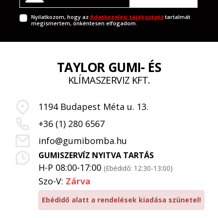
Nyilatkozom, hogy az
Adatkezelési tájékoztató
tartalmát
megismertem, önkéntesen elfogadom.
TAYLOR GUMI- ÉS
KLÍMASZERVIZ KFT.
1194 Budapest Méta u. 13.
+36 (1) 280 6567
info@gumibomba.hu
GUMISZERVÍZ NYITVA TARTÁS
H-P 08:00-17:00
(Ebédidő: 12:30-13:00)
Szo-V:
Zárva
Ebédidő alatt a rendelések kiadása szünetel!