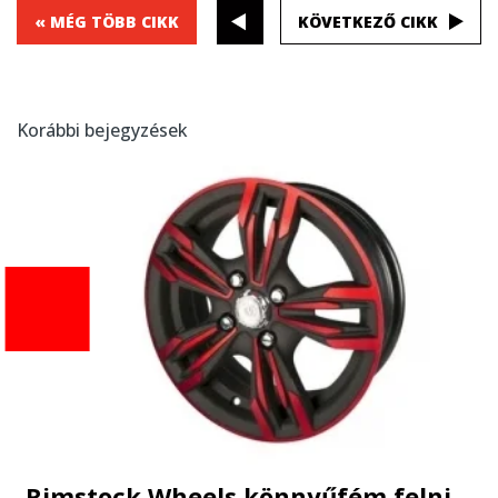
« MÉG TÖBB CIKK
KÖVETKEZŐ CIKK
Korábbi bejegyzések
Rimstock Wheels könnyűfém felni