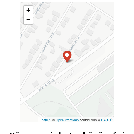
+
−
Leaflet
| ©
OpenStreetMap
contributors ©
CARTO