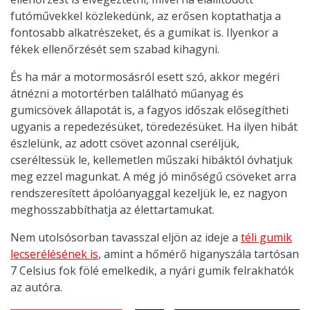
futóművekkel közlekedünk, az erősen koptathatja a
fontosabb alkatrészeket, és a gumikat is. Ilyenkor a
fékek ellenőrzését sem szabad kihagyni.
És ha már a motormosásról esett szó, akkor megéri
átnézni a motortérben található műanyag és
gumicsövek állapotát is, a fagyos időszak elősegítheti
ugyanis a repedezésüket, töredezésüket. Ha ilyen hibát
észlelünk, az adott csövet azonnal cseréljük,
cseréltessük le, kellemetlen műszaki hibáktól óvhatjuk
meg ezzel magunkat. A még jó minőségű csöveket arra
rendszeresített ápolóanyaggal kezeljük le, ez nagyon
meghosszabbíthatja az élettartamukat.
Nem utolsósorban tavasszal eljön az ideje a
téli gumik
lecserélésének is
, amint a hőmérő higanyszála tartósan
7 Celsius fok fölé emelkedik, a nyári gumik felrakhatók
az autóra.