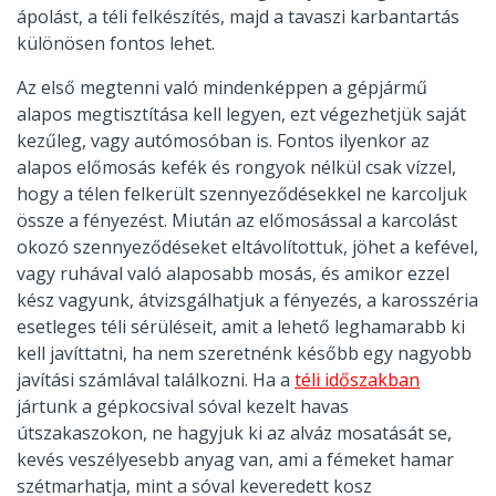
ápolást, a téli felkészítés, majd a tavaszi karbantartás
különösen fontos lehet.
Az első megtenni való mindenképpen a gépjármű
alapos megtisztítása kell legyen, ezt végezhetjük saját
kezűleg, vagy autómosóban is. Fontos ilyenkor az
alapos előmosás kefék és rongyok nélkül csak vízzel,
hogy a télen felkerült szennyeződésekkel ne karcoljuk
össze a fényezést. Miután az előmosással a karcolást
okozó szennyeződéseket eltávolítottuk, jöhet a kefével,
vagy ruhával való alaposabb mosás, és amikor ezzel
kész vagyunk, átvizsgálhatjuk a fényezés, a karosszéria
esetleges téli sérüléseit, amit a lehető leghamarabb ki
kell javíttatni, ha nem szeretnénk később egy nagyobb
javítási számlával találkozni. Ha a
téli időszakban
jártunk a gépkocsival sóval kezelt havas
útszakaszokon, ne hagyjuk ki az alváz mosatását se,
kevés veszélyesebb anyag van, ami a fémeket hamar
szétmarhatja, mint a sóval keveredett kosz