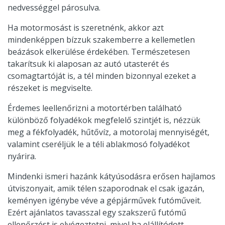
nedvességgel párosulva.
Ha motormosást is szeretnénk, akkor azt
mindenképpen bízzuk szakemberre a kellemetlen
beázások elkerülése érdekében. Természetesen
takarítsuk ki alaposan az autó utasterét és
csomagtartóját is, a tél minden bizonnyal ezeket a
részeket is megviselte.
Érdemes leellenőrizni a motortérben található
különböző folyadékok megfelelő szintjét is, nézzük
meg a fékfolyadék, hűtővíz, a motorolaj mennyiségét,
valamint cseréljük le a téli ablakmosó folyadékot
nyárira.
Mindenki ismeri hazánk kátyúsodásra erősen hajlamos
útviszonyait, amik télen szaporodnak el csak igazán,
keményen igénybe véve a gépjárművek futóműveit.
Ezért ajánlatos tavasszal egy szakszerű futómű
ellenőrzést is elvégeztetni, mivel ha elállítódott