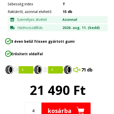
Sebesség index
T
Raktárról, azonnal elvihető
15 db
Személyes átvétel
Azonnal
Házhozszállítás
2026. aug. 11. (kedd)
3 éven belül frissen gyártott gumi
Erősített oldalfal
71 db
21 490
Ft
kosárba