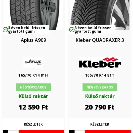
3 éven belül frissen
3 éven belül frissen
gyártott gumi
gyártott gumi
Aplus A909
Kleber QUADRAXER 3
165/70 R14 81H
165/70 R14 81T
NÉGYÉVSZAKOS
NÉGYÉVSZAKOS
Külső raktár
Külső raktár
12 590
Ft
20 790
Ft
RÉSZLETEK
RÉSZLETEK