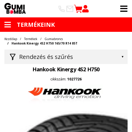
TERMÉKEINK
Kezdőlap
Termékek
Gumiabroncs
Hankook Kinergy 4S2 H750 165/70 R14 85T
Rendezés és szűrés
Hankook Kinergy 4S2 H750
cikkszám:
1027726