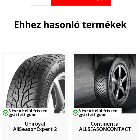
Ehhez hasonló termékek
3 éven belül frissen
3 éven belül frissen
gyártott gumi
gyártott gumi
Uniroyal
Continental
AllSeasonExpert 2
ALLSEASONCONTACT