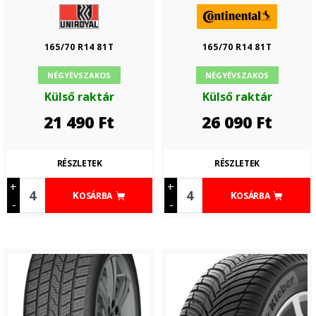
165/70 R14 81T
165/70 R14 81T
NÉGYÉVSZAKOS
NÉGYÉVSZAKOS
Külső raktár
Külső raktár
21 490
Ft
26 090
Ft
RÉSZLETEK
RÉSZLETEK
+
+
KOSÁRBA
KOSÁRBA
-
-