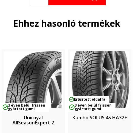
Ehhez hasonló termékek
Erősített oldalfal
3 éven belül frissen
3 éven belül frissen
gyártott gumi
gyártott gumi
Uniroyal
Kumho SOLUS 4S HA32+
AllSeasonExpert 2