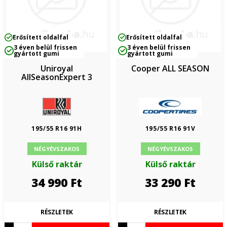
Erősített oldalfal
Erősített oldalfal
3 éven belül frissen
3 éven belül frissen
gyártott gumi
gyártott gumi
Uniroyal
Cooper ALL SEASON
AllSeasonExpert 3
195/55 R16 91H
195/55 R16 91V
NÉGYÉVSZAKOS
NÉGYÉVSZAKOS
Külső raktár
Külső raktár
34 990
Ft
33 290
Ft
RÉSZLETEK
RÉSZLETEK