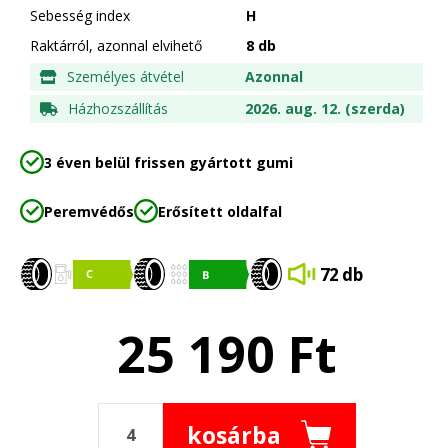
Sebesség index
H
Raktárról, azonnal elvihető
8 db
Személyes átvétel
Azonnal
Házhozszállítás
2026. aug. 12. (szerda)
3 éven belül frissen gyártott gumi
Peremvédős
Erősített oldalfal
72 db
25 190
Ft
kosárba