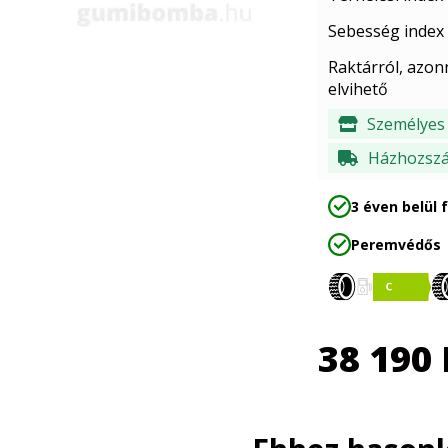
Sebesség index
Raktárról, azon
elvihető
Személyes 
Házhozszál
3 éven belül 
Peremvédős
38 190