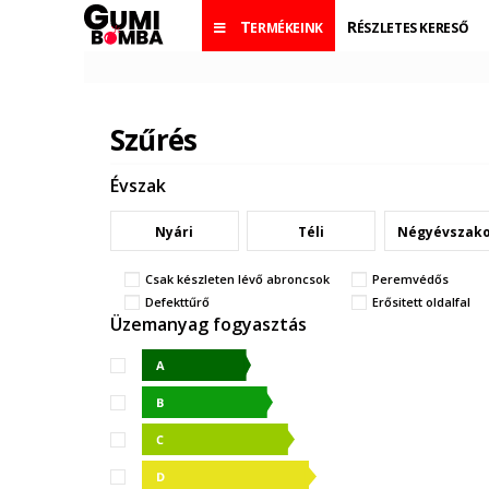
TERMÉKEINK
RÉSZLETES KERESŐ
Szűrés
Évszak
Nyári
Téli
Négyévszak
Csak készleten lévő abroncsok
Peremvédős
Defekttűrő
Erősitett oldalfal
Üzemanyag fogyasztás