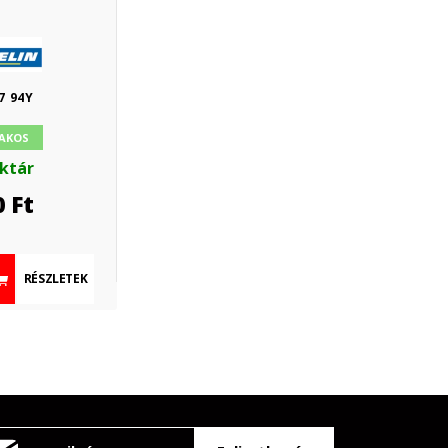
7 94Y
AKOS
aktár
0
Ft
RÉSZLETEK