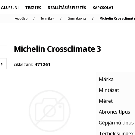
ALUFELNI
TESZTEK
SZÁLLÍTÁS ÉS FIZETÉS
KAPCSOLAT
Kezdőlap
Termékek
Gumiabroncs
Michelin Crossclimate
Michelin Crossclimate 3
cikkszám:
471261
os
Márka
Mintázat
Méret
Abroncs típus
Gépjármű típus
Terhelési index