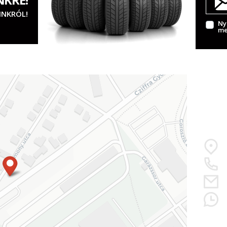
INKRÓL!
Ny
me