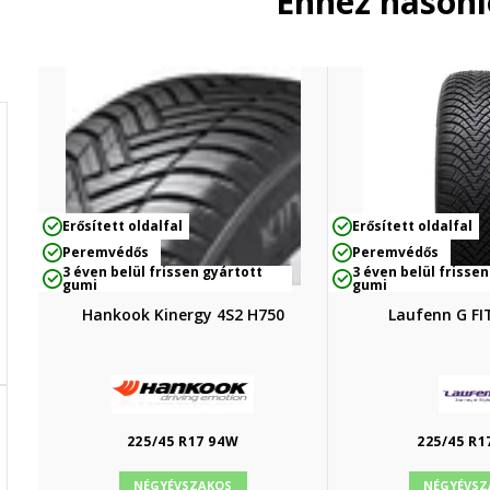
Ehhez hason
Erősített oldalfal
Erősített oldalfal
Peremvédős
Peremvédős
3 éven belül frissen gyártott
3 éven belül frissen
gumi
gumi
Hankook Kinergy 4S2 H750
Laufenn G FI
225/45 R17 94W
225/45 R1
NÉGYÉVSZAKOS
NÉGYÉVSZ