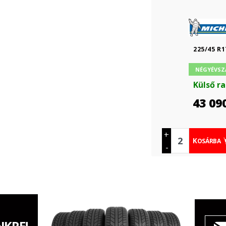
225/45 R1
NÉGYÉVSZ
Külső r
43 09
+
KOSÁRBA
-
NKRE!