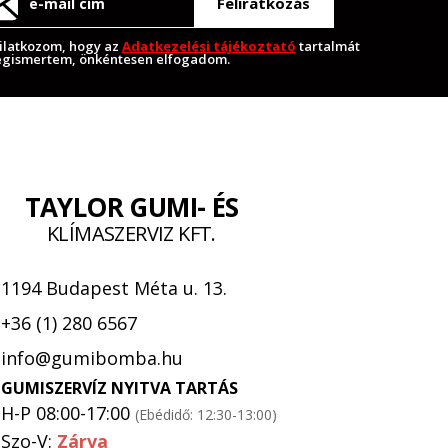
Feliratkozás
ilatkozom, hogy az
Adatkezelési tájékoztató
tartalmát
gismertem, önkéntesen elfogadom.
TAYLOR GUMI- ÉS
KLÍMASZERVIZ KFT.
1194 Budapest Méta u. 13.
+36 (1) 280 6567
info@gumibomba.hu
GUMISZERVÍZ NYITVA TARTÁS
H-P 08:00-17:00
(Ebédidő: 12:30-13:00)
Szo-V:
Zárva