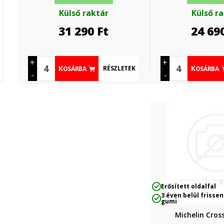
Külső raktár
Külső r
31 290
Ft
24 69
+
+
RÉSZLETEK
KOSÁRBA
KOSÁRBA
-
-
Erősített oldalfal
3 éven belül frissen
gumi
Michelin Cros