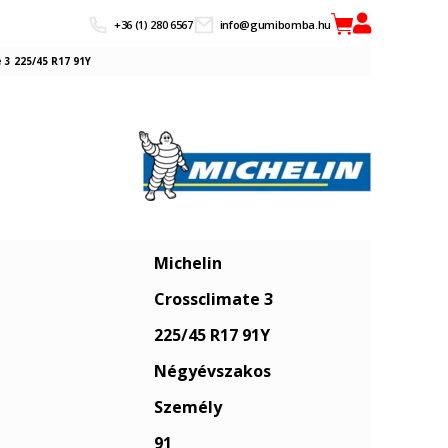
+36 (1) 280 6567
info@gumibomba.hu
 3 225/45 R17 91Y
Michelin
Crossclimate 3
225/45 R17 91Y
Négyévszakos
Személy
91