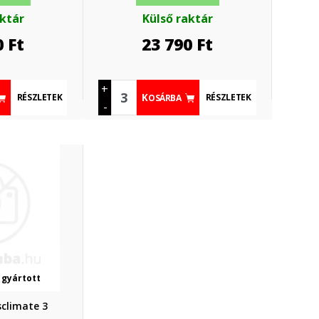
aktár
Külső raktár
0
Ft
23 790
Ft
+
RÉSZLETEK
RÉSZLETEK
KOSÁRBA
-
 gyártott
sclimate 3