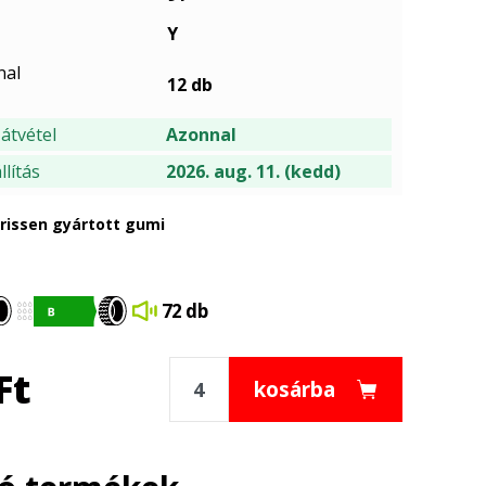
Y
nal
12 db
átvétel
Azonnal
lítás
2026. aug. 11. (kedd)
frissen gyártott gumi
72 db
Ft
kosárba