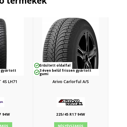
ló termékek
Erősített oldalfal
 gyártott
3 éven belül frissen gyártott
gumi
T 4S LH71
Arivo Carlorful A/S
7 94W
225/45 R17 94W
AKOS
NÉGYÉVSZAKOS