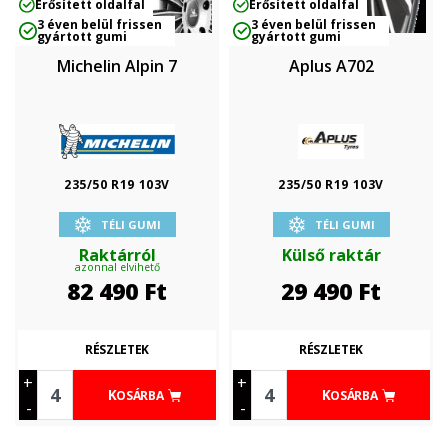
Erősített oldalfal
Erősített oldalfal
3 éven belül frissen
3 éven belül frissen
gyártott gumi
gyártott gumi
Michelin Alpin 7
Aplus A702
235/50 R19 103V
235/50 R19 103V
TÉLI GUMI
TÉLI GUMI
Raktárról
Külső raktár
azonnal elvihető
82 490
Ft
29 490
Ft
RÉSZLETEK
RÉSZLETEK
+
+
KOSÁRBA
KOSÁRBA
-
-