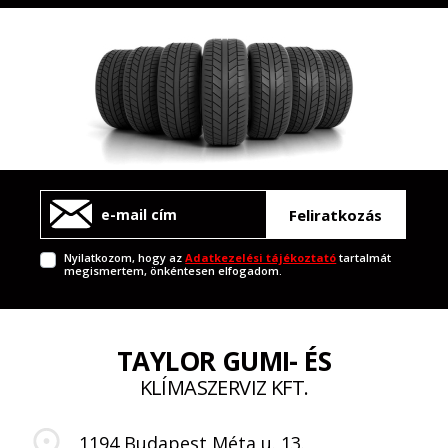
Feliratkozás
Nyilatkozom, hogy az
Adatkezelési tájékoztató
tartalmát
megismertem, önkéntesen elfogadom.
TAYLOR GUMI- ÉS
KLÍMASZERVIZ KFT.
1194 Budapest Méta u. 13.