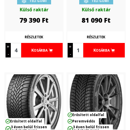
TÉLI GUMI
TÉLI GUMI
Külső raktár
Külső raktár
79 390
Ft
81 090
Ft
RÉSZLETEK
RÉSZLETEK
+
+
KOSÁRBA
KOSÁRBA
-
-
Erősített oldalfal
Erősített oldalfal
Peremvédős
3 éven belül frissen
3 éven belül frissen