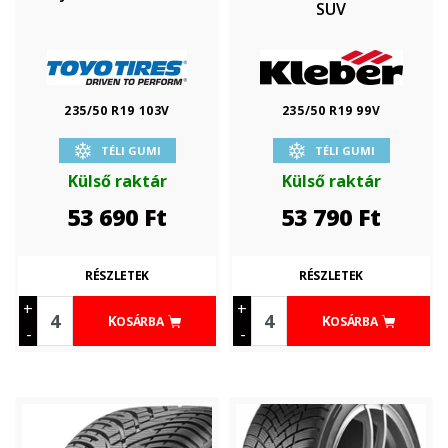
SUV
235/50 R19 103V
235/50 R19 99V
TÉLI GUMI
TÉLI GUMI
Külső raktár
Külső raktár
53 690
Ft
53 790
Ft
RÉSZLETEK
RÉSZLETEK
+
+
KOSÁRBA
KOSÁRBA
-
-