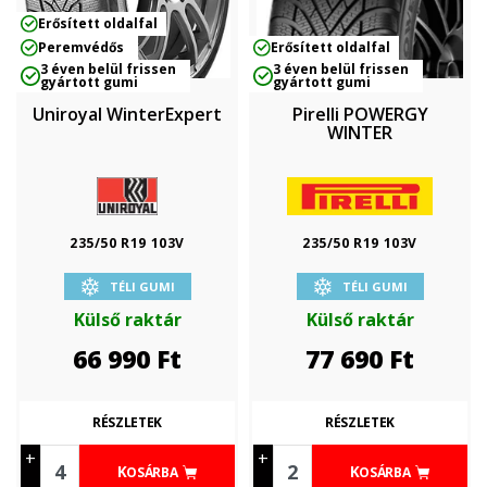
Erősített oldalfal
Peremvédős
Erősített oldalfal
3 éven belül frissen
3 éven belül frissen
gyártott gumi
gyártott gumi
Uniroyal WinterExpert
Pirelli POWERGY
WINTER
235/50 R19 103V
235/50 R19 103V
TÉLI GUMI
TÉLI GUMI
Külső raktár
Külső raktár
66 990
Ft
77 690
Ft
RÉSZLETEK
RÉSZLETEK
+
+
KOSÁRBA
KOSÁRBA
-
-