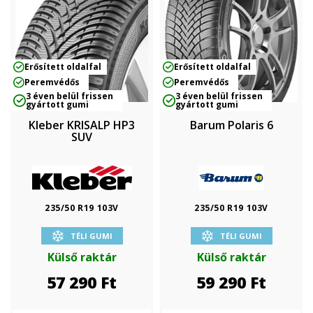
Erősített oldalfal
Erősített oldalfal
Peremvédős
Peremvédős
3 éven belül frissen
3 éven belül frissen
gyártott gumi
gyártott gumi
Kleber KRISALP HP3
Barum Polaris 6
SUV
235/50 R19 103V
235/50 R19 103V
TÉLI GUMI
TÉLI GUMI
Külső raktár
Külső raktár
57 290
Ft
59 290
Ft