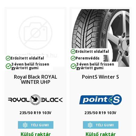
Erősített oldalfal
Erősített oldalfal
Peremvédős
3 éven belül frissen
3 éven belül frissen
gyártott gumi
gyártott gumi
Royal Black ROYAL
PointS Winter S
WINTER UHP
235/50 R19 103V
235/50 R19 103V
TÉLI GUMI
TÉLI GUMI
Külső raktár
Külső raktár