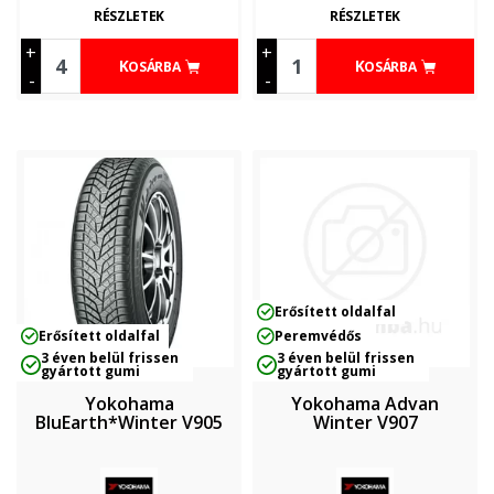
RÉSZLETEK
RÉSZLETEK
+
+
KOSÁRBA
KOSÁRBA
-
-
Erősített oldalfal
Erősített oldalfal
Peremvédős
3 éven belül frissen
3 éven belül frissen
gyártott gumi
gyártott gumi
Yokohama
Yokohama Advan
BluEarth*Winter V905
Winter V907