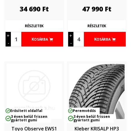
34 690
Ft
47 990
Ft
RÉSZLETEK
RÉSZLETEK
+
+
KOSÁRBA
KOSÁRBA
-
-
Erősített oldalfal
Peremvédős
3 éven belül frissen
3 éven belül frissen
gyártott gumi
gyártott gumi
Toyo Observe EWS1
Kleber KRISALP HP3