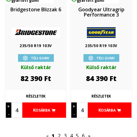
gyártott gumi
gyártott gumi
Bridgestone Blizzak 6
Goodyear Ultragrip
Performance 3
235/50 R19 103V
235/50 R19 103V
TÉLI GUMI
TÉLI GUMI
Külső raktár
Külső raktár
82 390
Ft
84 390
Ft
RÉSZLETEK
RÉSZLETEK
+
+
KOSÁRBA
KOSÁRBA
-
-
«
1
2
3
4
5
6
»