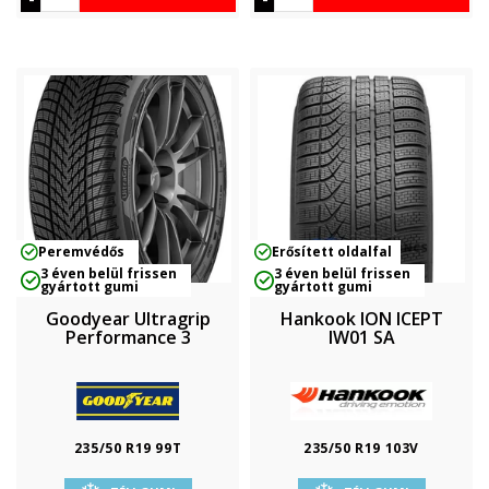
Peremvédős
Erősített oldalfal
3 éven belül frissen
3 éven belül frissen
gyártott gumi
gyártott gumi
Goodyear Ultragrip
Hankook ION ICEPT
Performance 3
IW01 SA
235/50 R19 99T
235/50 R19 103V