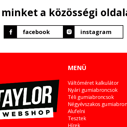
 minket a közösségi oldal
facebook
instagram
MENÜ
Váltóméret kalkulátor
Nyári gumiabroncsok
Téli gumiabroncsok
Négyévszakos gumiabron
Alufelni
Tesztek
Hírek