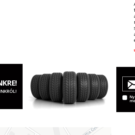
NKRE!
INKRÓL!
Ny
me