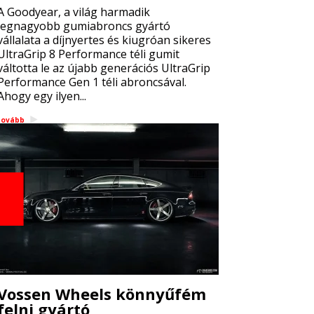
A Goodyear, a világ harmadik
legnagyobb gumiabroncs gyártó
vállalata a díjnyertes és kiugróan sikeres
UltraGrip 8 Performance téli gumit
váltotta le az újabb generációs UltraGrip
Performance Gen 1 téli abroncsával.
Ahogy egy ilyen...
tovább
Vossen Wheels könnyűfém
felni gyártó