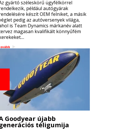
Az gyártó széleskörű ügyfélkörrel
rendelkezik, például autógyárak
rendelésére készít OEM felniket, a másik
véglet pedig az autóversenyek világa,
ahol is Team Dynamics márkanév alatt
tervez magasan kvalifikált könnyűfém
kerekeket....
tovább
A Goodyear újabb
generációs téligumija