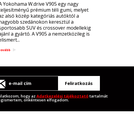
A Yokohama W.drive V905 egy nagy
teljesítményű prémium téli gumi, melyet
az alsó közép kategóriás autóktól a
nagyobb szedánokon keresztül a
sportosabb SUV és crossover modellekig
ajánl a gyártó. A V905 a nemzetközileg is
elismert...
tovább
Feliratkozás
ilatkozom, hogy az
Adatkezelési tájékoztató
tartalmát
gismertem, önkéntesen elfogadom.