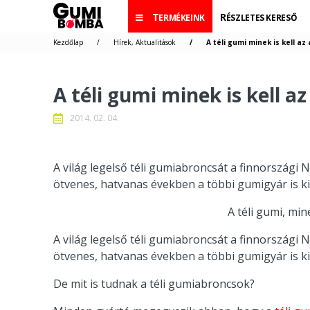
TERMÉKEINK
RÉSZLETES KERESŐ
Kezdőlap
Hírek, Aktualitások
A téli gumi minek is kell az
A téli gumi minek is kell a
2014. 02. 04.
A világ legelső téli gumiabroncsát a finnországi N
ötvenes, hatvanas években a többi gumigyár is kife
A téli gumi, min
A világ legelső téli gumiabroncsát a finnországi N
ötvenes, hatvanas években a többi gumigyár is kife
De mit is tudnak a téli gumiabroncsok?