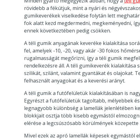
Minden gyártó megegyezik abban, hogy a
téli g
rövidebb a fékútjuk, mint a nyári és négyévszako
gumikeverékek viselkedése folytán lett meghatá
fok alatt kezd megdermedni, megkeményedni, így 
ennek következtében pedig csökken.
A téli gumik anyagának keveréke kialakítása sorá
fel, amelyek -10, -20, vagy akár -30 fokos hőmérs
rugalmasságát megőrizni, így a téli gumik megf
rendelkezésre áll. A téli gumikeverék kialakítása 
szilikát, szilánt, valamint gyantákat és olajokat.
felhasznált anyagokat és a keverési arányt.
A téli gumik a futófelületük kialakításában is n
Egyrészt a futófelületük tagoltabb, mélyebbek és
legnagyobb különbség a lamellák jelenlétében ker
blokkjait osztja több kisebb egymástól elmozogn
elérése a legcsúszósabb körülmények közepette i
Mivel ezek az apró lamellák képesek egymástól elm