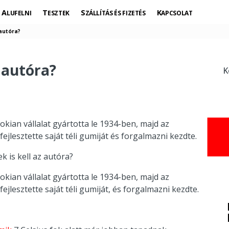
ALUFELNI
TESZTEK
SZÁLLÍTÁS ÉS FIZETÉS
KAPCSOLAT
 autóra?
z autóra?
K
okian vállalat gyártotta le 1934-ben, majd az
jlesztette saját téli gumiját és forgalmazni kezdte.
ek is kell az autóra?
okian vállalat gyártotta le 1934-ben, majd az
jlesztette saját téli gumiját, és forgalmazni kezdte.