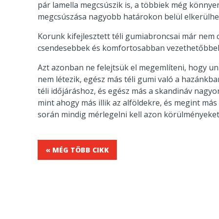
pár lamella megcsúszik is, a többiek még könnyen 
megcsúszása nagyobb határokon belül elkerülhet
Korunk kifejlesztett téli gumiabroncsai már nem 
csendesebbek és komfortosabban vezethetőbbek 
Azt azonban ne felejtsük el megemlíteni, hogy un
nem létezik, egész más téli gumi való a hazánk
téli időjáráshoz, és egész más a skandináv nagyo
mint ahogy más illik az alföldekre, és megint más
során mindig mérlegelni kell azon körülményeket, 
« MÉG TÖBB CIKK