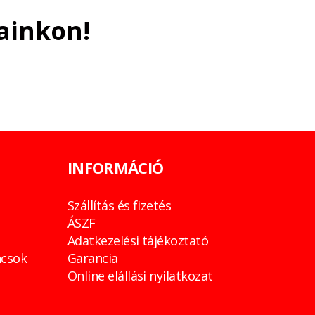
ainkon!
INFORMÁCIÓ
Szállítás és fizetés
ÁSZF
Adatkezelési tájékoztató
csok
Garancia
Online elállási nyilatkozat