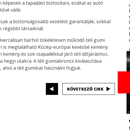
képesek a tapadást biztosítani, ezáltal az autó
ővé válik.
csak a biztonságosabb vezetést garantálják, sokkal
régebbi társaiknál.
iverzálisan bárhol tökéletesen működő téli gumi
ban is megtalálható Közép-európai kevésbé kemény
n kemény és sok csapadékkal járó téli időjáráshoz,
 a hegyi utakra. A téli gumiabroncs kiválasztása
ahol a téli gumikat használni fogjuk.
KÖVETKEZŐ CIKK