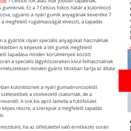
umik
7 Celsius fok alatt már jobban tapadnak,
s gumiknak. Ez a 7 Celsius fokos határ a különböző
rozva, ugyanis a nyári gumik anyagának keveréke 7
a megfelelő rugalmasságát elveszti, a tapadás
n a gyártók olyan speciális anyagokat használnak
ékletben is képesek a téli gumik megfelelő
elelő tapadása minden körülmények között
során a speciális lágyítószereken kívül felhasználnak
 Természetesen minden gyártó titokban tartja az általa
agyban különböznek a nyári gumiabroncsoktól.
 szélesebbek a vízelvezető csatornák, de a
esendő. A sok kis apró lamella a futófelület
i képes részre, a szerepük a megfelelő tapadás
s.
ozdulni, ha az útfelülettel való érintkezés során