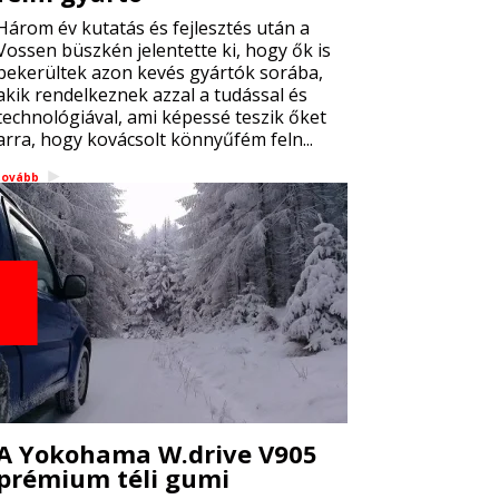
Három év kutatás és fejlesztés után a
Vossen büszkén jelentette ki, hogy ők is
bekerültek azon kevés gyártók sorába,
akik rendelkeznek azzal a tudással és
technológiával, ami képessé teszik őket
arra, hogy kovácsolt könnyűfém feln...
tovább
A Yokohama W.drive V905
prémium téli gumi