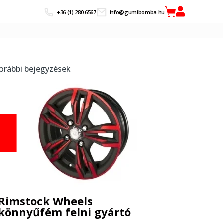
+36 (1) 280 6567
info@gumibomba.hu
orábbi bejegyzések
Rimstock Wheels
könnyűfém felni gyártó