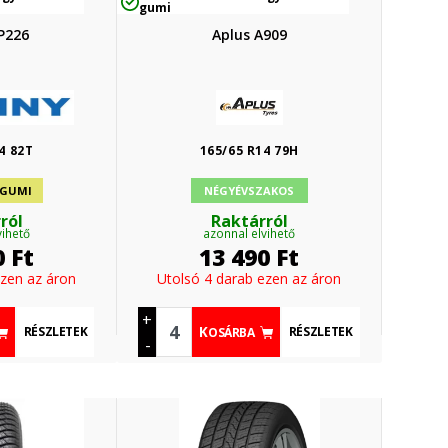
gumi
P226
Aplus A909
4 82T
165/65 R14 79H
 GUMI
NÉGYÉVSZAKOS
ról
Raktárról
vihető
azonnal elvihető
0
Ft
13 490
Ft
ezen az áron
Utolsó 4 darab ezen az áron
+
RÉSZLETEK
RÉSZLETEK
KOSÁRBA
-