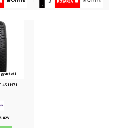
RÉSZLETEK
RÉSZLETEK
KOSÁRBA
-
 gyártott
T 4S LH71
5 82V