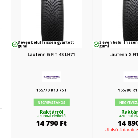
3 éven belül frissen gyártott
3 éven belül frissen
gumi
gumi
Laufenn G FIT 4S LH71
Laufenn G FI
155/70 R13 75T
155/80 R1
NÉGYÉVSZAKOS
NÉGYÉVSZ
Raktárról
Raktár
azonnal elvihető
azonnal el
14 790
Ft
14 89
Utolsó 4 darab 