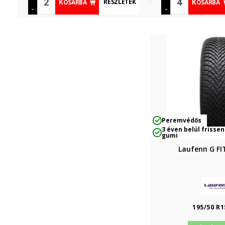
RÉSZLETEK
KOSÁRBA
KOSÁRBA
-
-
Peremvédős
3 éven belül frissen
gumi
Laufenn G FI
195/50 R1