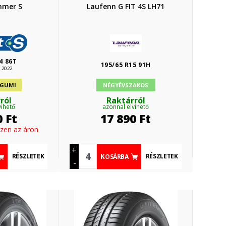
mmer S
Laufenn G FIT 4S LH71
4 86T
195/65 R15 91H
 2022
 GUMI
NÉGYÉVSZAKOS
ról
Raktárról
vihető
azonnal elvihető
0
Ft
17 890
Ft
ezen az áron
+
RÉSZLETEK
RÉSZLETEK
KOSÁRBA
-