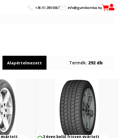
+36 (1) 280 6567
info@gumibomba.hu
Termék:
292 db
Alapértelmezett
 gyártott
3 éven belül frissen gyártott