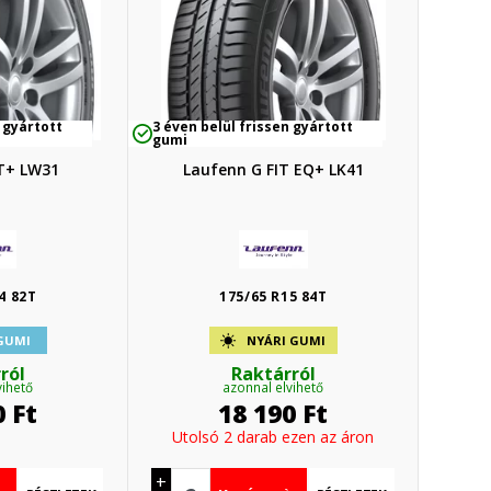
 gyártott
3 éven belül frissen gyártott
gumi
IT+ LW31
Laufenn G FIT EQ+ LK41
4 82T
175/65 R15 84T
 GUMI
NYÁRI GUMI
ról
Raktárról
vihető
azonnal elvihető
0
Ft
18 190
Ft
Utolsó 2 darab ezen az áron
+