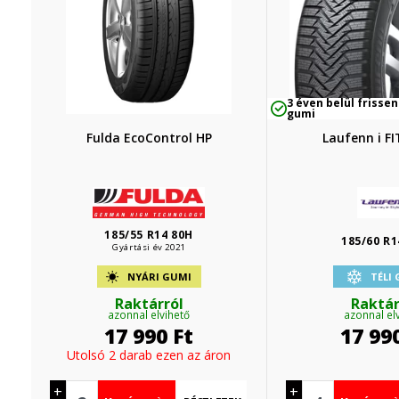
3 éven belül frissen
gumi
Fulda EcoControl HP
Laufenn i F
185/55 R14 80H
185/60 R1
Gyártási év 2021
NYÁRI GUMI
TÉLI
Raktárról
Raktár
azonnal elvihető
azonnal el
17 990
Ft
17 99
Utolsó 2 darab ezen az áron
+
+