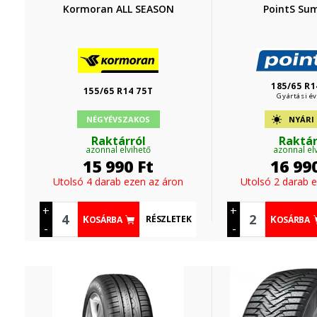
Kormoran ALL SEASON
PointS Su
185/65 R1
155/65 R14 75T
Gyártási év
NÉGYÉVSZAKOS
NYÁRI
Raktárról
Raktár
azonnal elvihető
azonnal el
15 990
Ft
16 99
Utolsó 4 darab ezen az áron
Utolsó 2 darab 
+
+
RÉSZLETEK
KOSÁRBA
KOSÁRBA
-
-