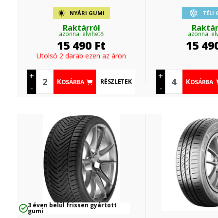
NYÁRI GUMI
TÉLI
Raktárról
Raktár
azonnal elvihető
azonnal el
15 490
Ft
15 49
Utolsó 2 darab ezen az áron
+
+
RÉSZLETEK
KOSÁRBA
KOSÁRBA
-
-
3 éven belül frissen gyártott
gumi