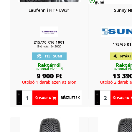
gumi
Laufenn i FIT+ LW31
Sunny N
215/70 R16 100T
175/65 R1
Gyártási év 2020
TÉLI GUMI
NYÁRI
Raktárról
Raktár
azonnal elvihető
azonnal el
9 900
Ft
13 39
Utolsó 1 darab ezen az áron
Utolsó 2 darab 
+
+
RÉSZLETEK
KOSÁRBA
KOSÁRBA
-
-