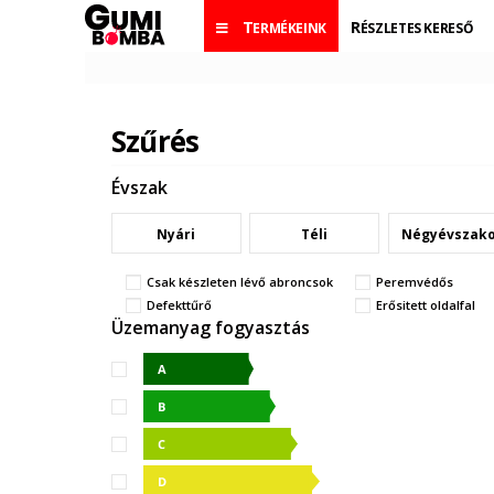
TERMÉKEINK
RÉSZLETES KERESŐ
Szűrés
Évszak
Nyári
Téli
Négyévszak
Csak készleten lévő abroncsok
Peremvédős
Defekttűrő
Erősitett oldalfal
Üzemanyag fogyasztás