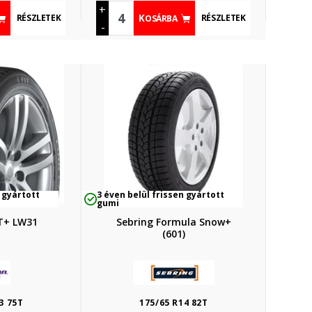
+
RÉSZLETEK
RÉSZLETEK
KOSÁRBA
-
 gyártott
3 éven belül frissen gyártott
gumi
IT+ LW31
Sebring Formula Snow+
(601)
3 75T
175/65 R14 82T