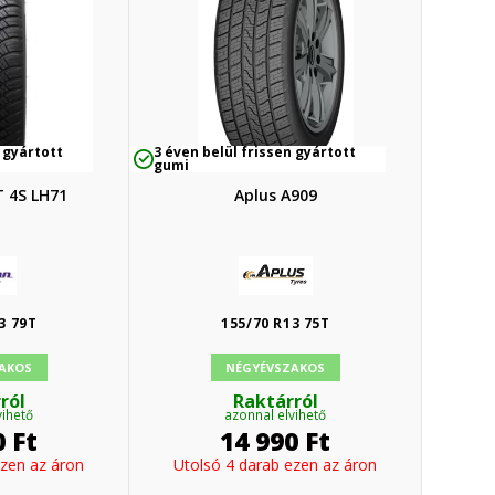
 gyártott
3 éven belül frissen gyártott
gumi
T 4S LH71
Aplus A909
3 79T
155/70 R13 75T
AKOS
NÉGYÉVSZAKOS
ról
Raktárról
vihető
azonnal elvihető
0
Ft
14 990
Ft
ezen az áron
Utolsó 4 darab ezen az áron