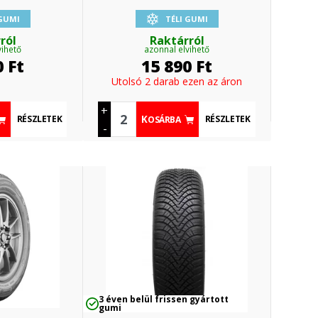
 GUMI
TÉLI GUMI
ról
Raktárról
vihető
azonnal elvihető
0
Ft
15 890
Ft
Utolsó 2 darab ezen az áron
+
RÉSZLETEK
RÉSZLETEK
KOSÁRBA
-
3 éven belül frissen gyártott
gumi