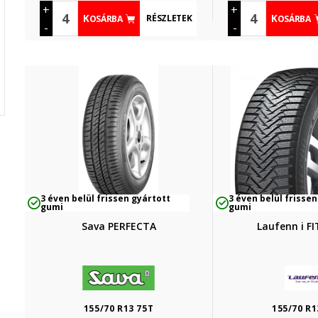
+
+
RÉSZLETEK
KOSÁRBA
KOSÁRBA
-
-
3 éven belül frissen gyártott
3 éven belül frissen
gumi
gumi
Sava PERFECTA
Laufenn i F
155/70 R13 75T
155/70 R1