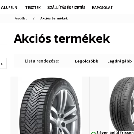
ALUFELNI
TESZTEK
SZÁLLÍTÁS ÉS FIZETÉS
KAPCSOLAT
Kezdőlap
Akciós termékek
Akciós termékek
Lista rendezése:
Legolcsóbb
Legdrágább
os
3 éven belül frissen