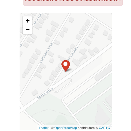
+
−
Leaflet
| ©
OpenStreetMap
contributors ©
CARTO