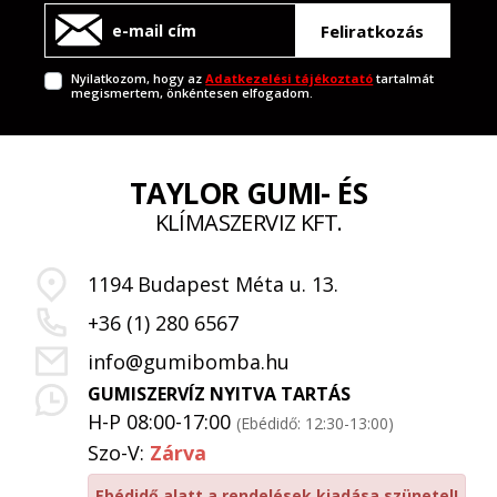
Feliratkozás
Nyilatkozom, hogy az
Adatkezelési tájékoztató
tartalmát
megismertem, önkéntesen elfogadom.
TAYLOR GUMI- ÉS
KLÍMASZERVIZ KFT.
1194 Budapest Méta u. 13.
+36 (1) 280 6567
info@gumibomba.hu
GUMISZERVÍZ NYITVA TARTÁS
H-P 08:00-17:00
(Ebédidő: 12:30-13:00)
Szo-V:
Zárva
Ebédidő alatt a rendelések kiadása szünetel!