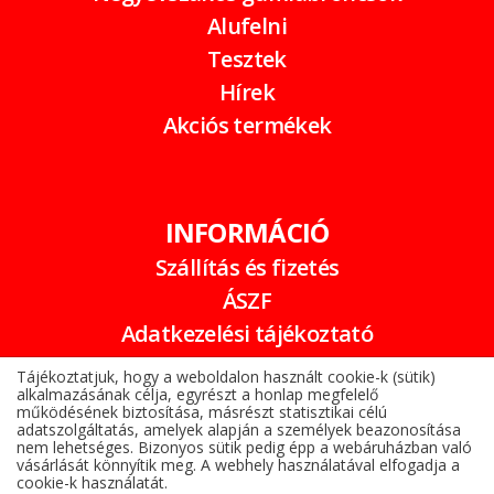
Alufelni
Tesztek
Hírek
Akciós termékek
INFORMÁCIÓ
Szállítás és fizetés
ÁSZF
Adatkezelési tájékoztató
Garancia
Tájékoztatjuk, hogy a weboldalon használt cookie-k (sütik)
alkalmazásának célja, egyrészt a honlap megfelelő
Online elállási nyilatkozat
működésének biztosítása, másrészt statisztikai célú
adatszolgáltatás, amelyek alapján a személyek beazonosítása
nem lehetséges. Bizonyos sütik pedig épp a webáruházban való
vásárlását könnyítik meg. A webhely használatával elfogadja a
cookie-k használatát.