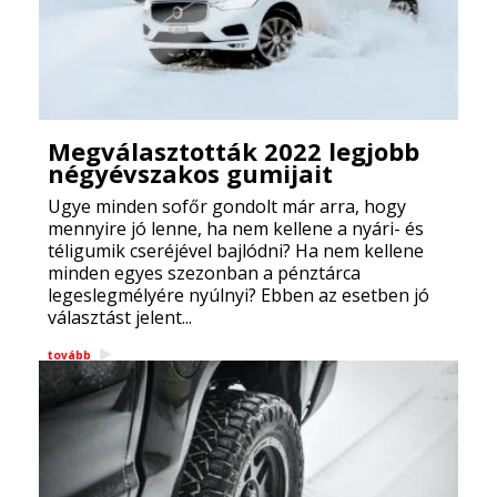
Megválasztották 2022 legjobb
négyévszakos gumijait
Ugye minden sofőr gondolt már arra, hogy
mennyire jó lenne, ha nem kellene a nyári- és
téligumik cseréjével bajlódni? Ha nem kellene
minden egyes szezonban a pénztárca
legeslegmélyére nyúlnyi? Ebben az esetben jó
választást jelent...
tovább