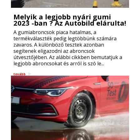
Melyik a legjobb nyári gumi
2023 -ban ? Az Autobild elárulta!
A gumiabroncsok piaca hatalmas, a
termékválaszték pedig legtöbbünk számára
zavaros. A különböző tesztek azonban
segítenek eligazodni az abroncsok
útvesztőjében. Az alábbi cikkben bemutatjuk a
legjobb abroncsokat és arról is szó le...
tovább