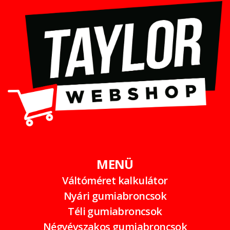
MENÜ
Váltóméret kalkulátor
Nyári gumiabroncsok
Téli gumiabroncsok
Négyévszakos gumiabroncsok