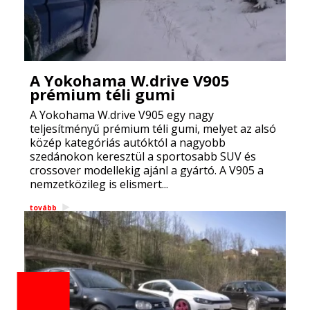
A Yokohama W.drive V905
prémium téli gumi
A Yokohama W.drive V905 egy nagy
teljesítményű prémium téli gumi, melyet az alsó
közép kategóriás autóktól a nagyobb
szedánokon keresztül a sportosabb SUV és
crossover modellekig ajánl a gyártó. A V905 a
nemzetközileg is elismert...
tovább