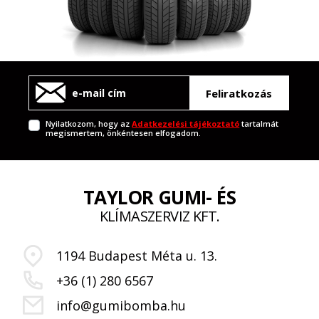
Feliratkozás
Nyilatkozom, hogy az
Adatkezelési tájékoztató
tartalmát
megismertem, önkéntesen elfogadom.
TAYLOR GUMI- ÉS
KLÍMASZERVIZ KFT.
1194 Budapest Méta u. 13.
+36 (1) 280 6567
info@gumibomba.hu