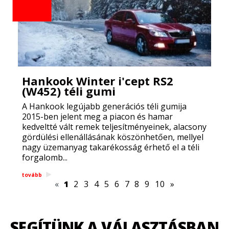
Hankook Winter i'cept RS2
(W452) téli gumi
A Hankook legújabb generációs téli gumija
2015-ben jelent meg a piacon és hamar
kedveltté vált remek teljesítményeinek, alacsony
gördülési ellenállásának köszönhetően, mellyel
nagy üzemanyag takarékosság érhető el a téli
forgalomb...
tovább
«
1
2
3
4
5
6
7
8
9
10
»
SEGÍTÜNK A VÁLASZTÁSBAN