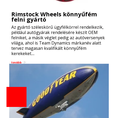
Rimstock Wheels könnyűfém
felni gyártó
Az gyártó széleskörű ügyfélkörrel rendelkezik,
például autógyárak rendelésére készít OEM
felniket, a másik véglet pedig az autóversenyek
világa, ahol is Team Dynamics márkanév alatt
tervez magasan kvalifikált könnyűfém
kerekeket....
tovább