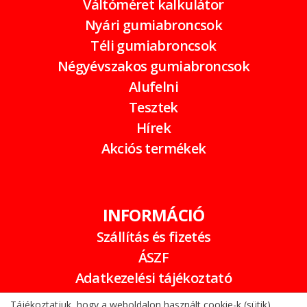
Váltóméret kalkulátor
Nyári gumiabroncsok
Téli gumiabroncsok
Négyévszakos gumiabroncsok
Alufelni
Tesztek
Hírek
Akciós termékek
INFORMÁCIÓ
Szállítás és fizetés
ÁSZF
Adatkezelési tájékoztató
Garancia
Tájékoztatjuk, hogy a weboldalon használt cookie-k (sütik)