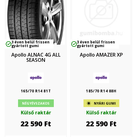
3 éven belül frissen
3 éven belül frissen
gyártott gumi
gyártott gumi
Apollo ALNAC 4G ALL
Apollo AMAZER XP
SEASON
165/70 R14 81T
185/70 R14 88H
NÉGYÉVSZAKOS
NYÁRI GUMI
Külső raktár
Külső raktár
22 590
Ft
22 590
Ft