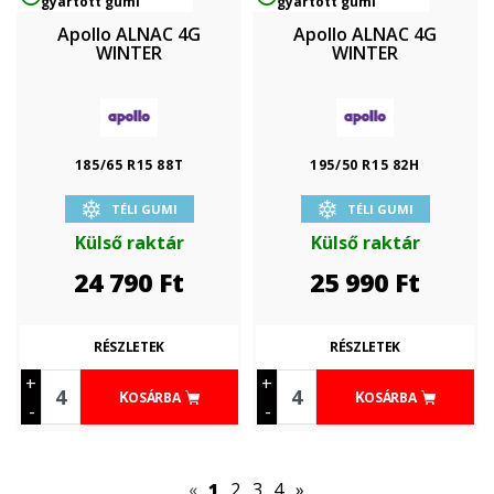
gyártott gumi
gyártott gumi
Apollo ALNAC 4G
Apollo ALNAC 4G
WINTER
WINTER
185/65 R15 88T
195/50 R15 82H
TÉLI GUMI
TÉLI GUMI
Külső raktár
Külső raktár
24 790
Ft
25 990
Ft
RÉSZLETEK
RÉSZLETEK
+
+
KOSÁRBA
KOSÁRBA
-
-
«
1
2
3
4
»