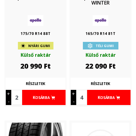
WINTER
175/70 R14 88T
165/70 R14 81T
NYÁRI GUMI
TÉLI GUMI
Külső raktár
Külső raktár
20 990
Ft
22 090
Ft
RÉSZLETEK
RÉSZLETEK
+
+
KOSÁRBA
KOSÁRBA
-
-