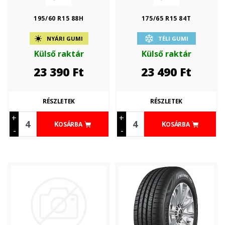
195/60 R15 88H
175/65 R15 84T
NYÁRI GUMI
TÉLI GUMI
Külső raktár
Külső raktár
23 390
Ft
23 490
Ft
RÉSZLETEK
RÉSZLETEK
+
+
KOSÁRBA
KOSÁRBA
-
-