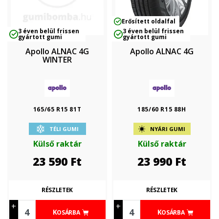
Erősített oldalfal
3 éven belül frissen
3 éven belül frissen
gyártott gumi
gyártott gumi
Apollo ALNAC 4G
Apollo ALNAC 4G
WINTER
165/65 R15 81T
185/60 R15 88H
TÉLI GUMI
NYÁRI GUMI
Külső raktár
Külső raktár
23 590
Ft
23 990
Ft
RÉSZLETEK
RÉSZLETEK
+
+
KOSÁRBA
KOSÁRBA
-
-