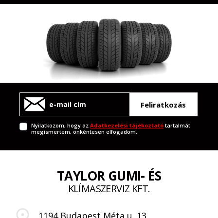
Feliratkozás
Nyilatkozom, hogy az
Adatkezelési tájékoztató
tartalmát
megismertem, önkéntesen elfogadom.
TAYLOR GUMI- ÉS
KLÍMASZERVIZ KFT.
1194 Budapest Méta u. 13.