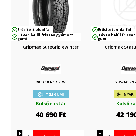
Erősített oldalfal
Erősített oldalfal
3 éven belül frissen gyártott
3 éven belül frissen
gumi
gumi
Gripmax SureGrip eWinter
Gripmax Statu
205/60 R17 97V
235/60 R1
TÉLI GUMI
NYÁRI
Külső raktár
Külső r
40 690
Ft
42 19
+
+