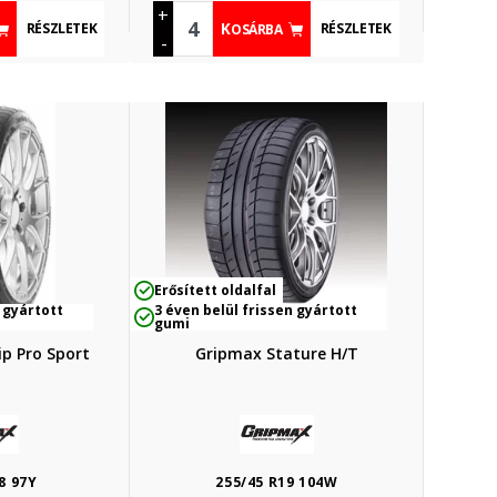
+
RÉSZLETEK
RÉSZLETEK
KOSÁRBA
-
Erősített oldalfal
 gyártott
3 éven belül frissen gyártott
gumi
p Pro Sport
Gripmax Stature H/T
8 97Y
255/45 R19 104W