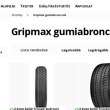
ALUFELNI
TESZTEK
SZÁLLÍTÁS ÉS FIZETÉS
KAPCSOLAT
Kezdőlap
Gripmax gumiabroncsok
Gripmax gumiabronc
Lista rendezése:
Legolcsóbb
Legdrágább
os
3 éven belül frissen gyártott
3 éven belül frissen