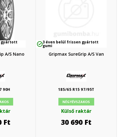
 gyártott
3 éven belül frissen gyártott
gumi
ip A/S Nano
Gripmax SureGrip A/S Van
7 90H
185/65 R15 97/95T
AKOS
NÉGYÉVSZAKOS
aktár
Külső raktár
0
Ft
30 690
Ft