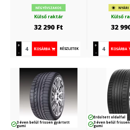
NÉGYÉVSZAKOS
NYÁRI
Külső raktár
Külső r
32 290
Ft
32 99
+
+
RÉSZLETEK
KOSÁRBA
KOSÁRBA
-
-
Erősített oldalfal
3 éven belül frissen gyártott
3 éven belül frissen
gumi
gumi