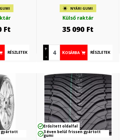
 GUMI
NYÁRI GUMI
aktár
Külső raktár
0
Ft
35 090
Ft
+
RÉSZLETEK
RÉSZLETEK
KOSÁRBA
-
Erősített oldalfal
 gyártott
3 éven belül frissen gyártott
gumi