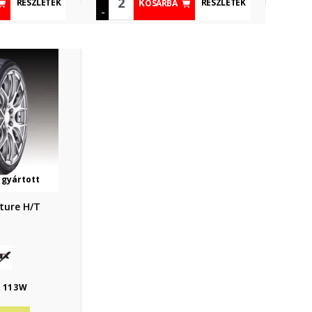
RÉSZLETEK
RÉSZLETEK
KOSÁRBA
-
 gyártott
ture H/T
0 113W