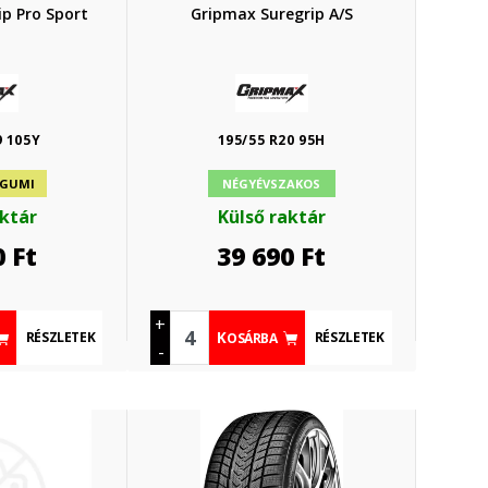
p Pro Sport
Gripmax Suregrip A/S
9 105Y
195/55 R20 95H
 GUMI
NÉGYÉVSZAKOS
aktár
Külső raktár
0
Ft
39 690
Ft
+
RÉSZLETEK
RÉSZLETEK
KOSÁRBA
-