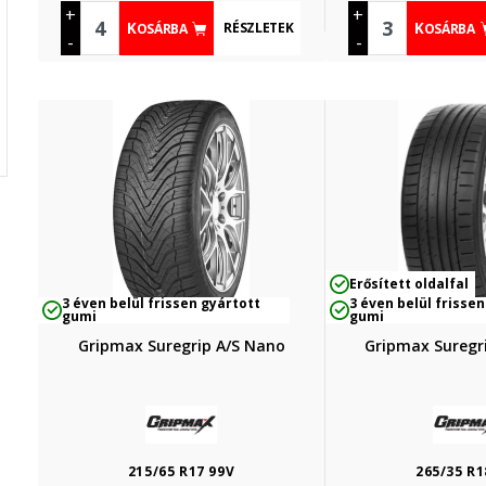
+
+
RÉSZLETEK
KOSÁRBA
KOSÁRBA
-
-
Erősített oldalfal
3 éven belül frissen gyártott
3 éven belül frissen
gumi
gumi
Gripmax Suregrip A/S Nano
Gripmax Suregri
215/65 R17 99V
265/35 R1