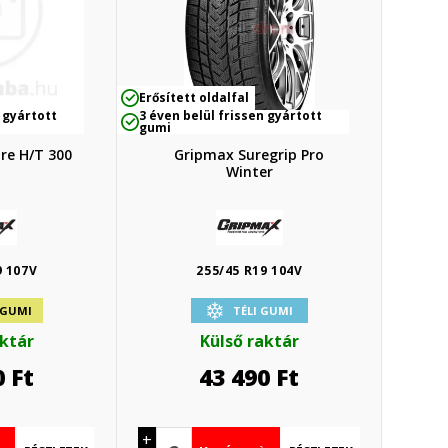
Erősített oldalfal
 gyártott
3 éven belül frissen gyártott
gumi
re H/T 300
Gripmax Suregrip Pro
Winter
9 107V
255/45 R19 104V
 GUMI
TÉLI GUMI
aktár
Külső raktár
0
Ft
43 490
Ft
+