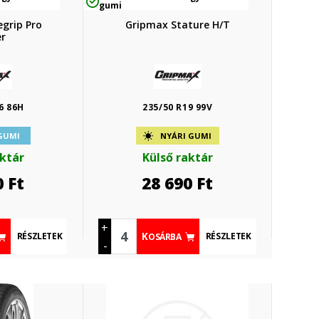
gumi
grip Pro
Gripmax Stature H/T
r
6 86H
235/50 R19 99V
 GUMI
NYÁRI GUMI
aktár
Külső raktár
0
Ft
28 690
Ft
+
RÉSZLETEK
RÉSZLETEK
KOSÁRBA
-