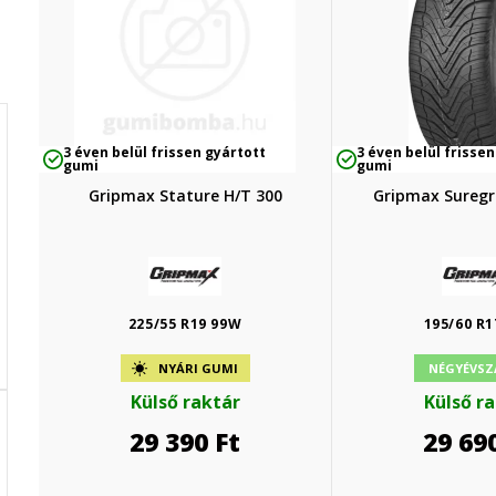
3 éven belül frissen gyártott
3 éven belül frissen
gumi
gumi
Gripmax Stature H/T 300
Gripmax Suregr
225/55 R19 99W
195/60 R1
NYÁRI GUMI
NÉGYÉVSZ
Külső raktár
Külső r
29 390
Ft
29 69