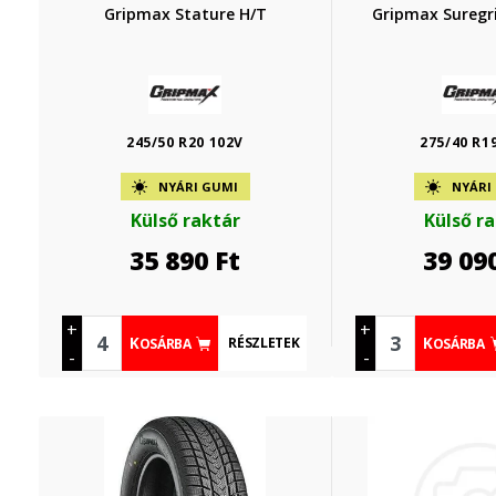
Gripmax Stature H/T
Gripmax Suregri
245/50 R20 102V
275/40 R1
NYÁRI GUMI
NYÁRI
Külső raktár
Külső r
35 890
Ft
39 09
+
+
RÉSZLETEK
KOSÁRBA
KOSÁRBA
-
-