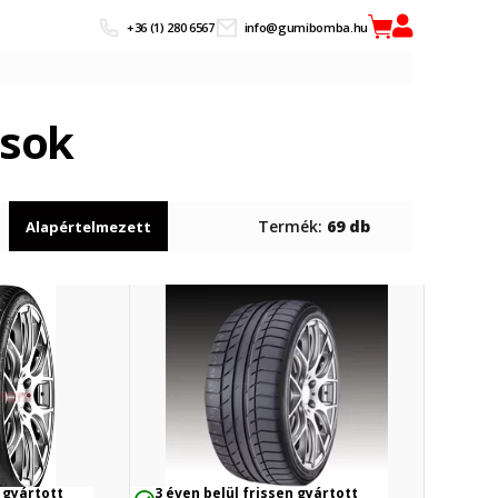
+36 (1) 280 6567
info@gumibomba.hu
sok
Termék:
69 db
Alapértelmezett
 gyártott
3 éven belül frissen gyártott