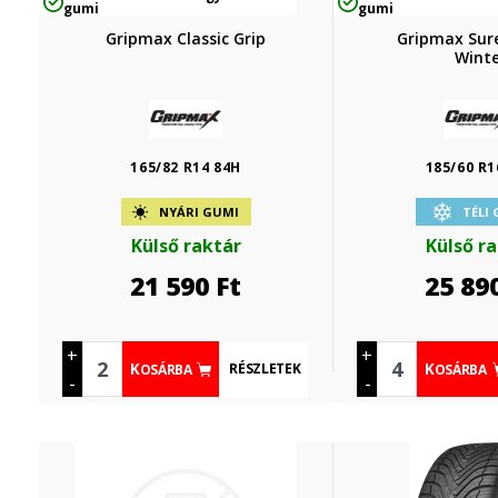
gumi
gumi
Gripmax Classic Grip
Gripmax Sure
Winte
165/82 R14 84H
185/60 R1
NYÁRI GUMI
TÉLI
Külső raktár
Külső r
21 590
Ft
25 89
+
+
RÉSZLETEK
KOSÁRBA
KOSÁRBA
-
-