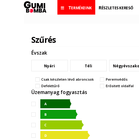
TERMÉKEINK
RÉSZLETES KERESŐ
Szűrés
Évszak
Nyári
Téli
Négyévszak
Csak készleten lévő abroncsok
Peremvédős
Defekttűrő
Erősitett oldalfal
Üzemanyag fogyasztás