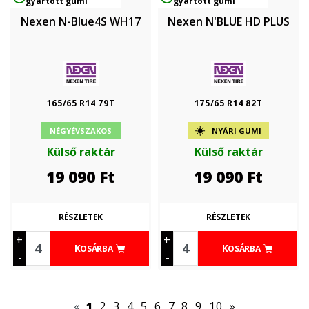
gyártott gumi
gyártott gumi
Nexen N-Blue4S WH17
Nexen N'BLUE HD PLUS
165/65 R14 79T
175/65 R14 82T
NÉGYÉVSZAKOS
NYÁRI GUMI
Külső raktár
Külső raktár
19 090
Ft
19 090
Ft
RÉSZLETEK
RÉSZLETEK
+
+
KOSÁRBA
KOSÁRBA
-
-
«
1
2
3
4
5
6
7
8
9
10
»