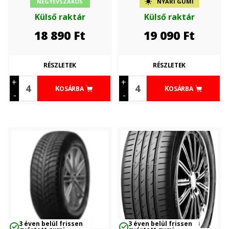
NÉGYÉVSZAKOS
NYÁRI GUMI
Külső raktár
Külső raktár
18 890
Ft
19 090
Ft
RÉSZLETEK
RÉSZLETEK
+
+
KOSÁRBA
KOSÁRBA
-
-
3 éven belül frissen
3 éven belül frissen