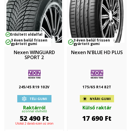
Erősített oldalfal
3 éven belül frissen
3 éven belül frissen
gyártott gumi
gyártott gumi
Nexen WINGUARD
Nexen N'BLUE HD PLUS
SPORT 2
245/45 R19 102V
175/65 R14 82T
TÉLI GUMI
NYÁRI GUMI
Raktárról
Külső raktár
azonnal elvihető
52 490
Ft
17 690
Ft
Utolsó 2 darab ezen az áron