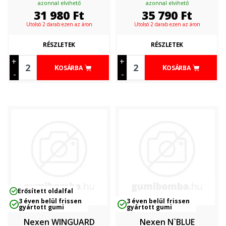
azonnal elvihető
azonnal elvihető
31 980
Ft
35 790
Ft
Utolsó 2 darab ezen az áron
Utolsó 2 darab ezen az áron
RÉSZLETEK
RÉSZLETEK
+
+
KOSÁRBA
KOSÁRBA
-
-
Erősített oldalfal
3 éven belül frissen
3 éven belül frissen
gyártott gumi
gyártott gumi
Nexen WINGUARD
Nexen N`BLUE