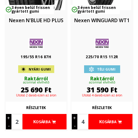
3 éven belül frissen
3 éven belül frissen
gyártott gumi
gyártott gumi
Nexen N'BLUE HD PLUS
Nexen WINGUARD WT1
195/55 R16 87H
225/70 R15 112R
NYÁRI GUMI
TÉLI GUMI
Raktárról
Raktárról
azonnal elvihető
azonnal elvihető
25 690
Ft
31 590
Ft
Utolsó 2 darab ezen az áron
Utolsó 4 darab ezen az áron
RÉSZLETEK
RÉSZLETEK
+
+
KOSÁRBA
KOSÁRBA
-
-