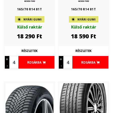
165/70 R14 81T
165/70 R14 81T
NYÁRI GUMI
NYÁRI GUMI
Külső raktár
Külső raktár
18 290
Ft
18 590
Ft
RÉSZLETEK
RÉSZLETEK
+
+
KOSÁRBA
KOSÁRBA
-
-