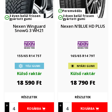
Peremvédős
3 éven belül frissen
3 éven belül frissen
gyártott gumi
gyártott gumi
Nexen Winguard
Nexen N'BLUE HD PLUS
SnowG 3 WH21
155/65 R14 75T
165/65 R14 79T
TÉLI GUMI
NYÁRI GUMI
Külső raktár
Külső raktár
18 590
Ft
18 790
Ft
RÉSZLETEK
RÉSZLETEK
+
+
KOSÁRBA
KOSÁRBA
-
-