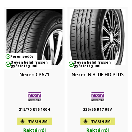
Peremvédős
3 éven belül frissen
3 éven belül frissen
gyártott gumi
gyártott gumi
Nexen CP671
Nexen N'BLUE HD PLUS
215/70 R16 100H
235/55 R17 99V
NYÁRI GUMI
NYÁRI GUMI
Raktárról
Raktárról