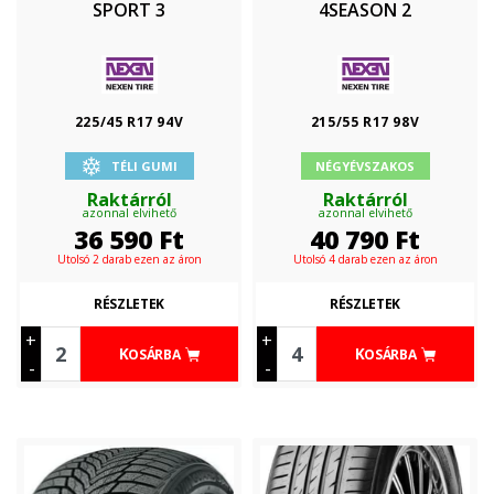
SPORT 3
4SEASON 2
225/45 R17 94V
215/55 R17 98V
TÉLI GUMI
NÉGYÉVSZAKOS
Raktárról
Raktárról
azonnal elvihető
azonnal elvihető
36 590
Ft
40 790
Ft
Utolsó 2 darab ezen az áron
Utolsó 4 darab ezen az áron
RÉSZLETEK
RÉSZLETEK
+
+
KOSÁRBA
KOSÁRBA
-
-