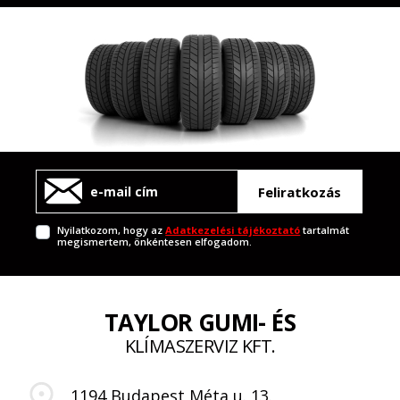
Feliratkozás
Nyilatkozom, hogy az
Adatkezelési tájékoztató
tartalmát
megismertem, önkéntesen elfogadom.
TAYLOR GUMI- ÉS
KLÍMASZERVIZ KFT.
1194 Budapest Méta u. 13.