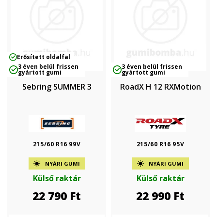
Erősített oldalfal
3 éven belül frissen
3 éven belül frissen
gyártott gumi
gyártott gumi
Sebring SUMMER 3
RoadX H 12 RXMotion
215/60 R16 99V
215/60 R16 95V
NYÁRI GUMI
NYÁRI GUMI
Külső raktár
Külső raktár
22 790
Ft
22 990
Ft