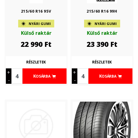
215/60 R16 95V
215/60 R16 99H
NYÁRI GUMI
NYÁRI GUMI
Külső raktár
Külső raktár
22 990
Ft
23 390
Ft
RÉSZLETEK
RÉSZLETEK
+
+
KOSÁRBA
KOSÁRBA
-
-