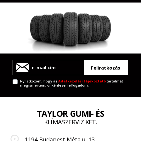
Feliratkozás
Nyilatkozom, hogy az
Adatkezelési tájékoztató
tartalmát
megismertem, önkéntesen elfogadom.
TAYLOR GUMI- ÉS
KLÍMASZERVIZ KFT.
1194 Budapest Méta u. 13.