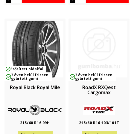
Erősített oldalfal
3 éven belül frissen
3 éven belül frissen
gyártott gumi
gyártott gumi
Royal Black Royal Mile
RoadX RXQest
Cargomax
215/60 R16 99H
215/60 R16 103/101T