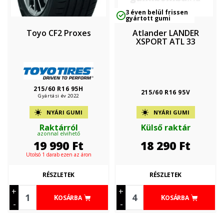
3 éven belül frissen
gyártott gumi
Toyo CF2 Proxes
Atlander LANDER
XSPORT ATL 33
215/60 R16 95H
215/60 R16 95V
Gyártási év 2022
NYÁRI GUMI
NYÁRI GUMI
Raktárról
Külső raktár
azonnal elvihető
19 990
Ft
18 290
Ft
Utolsó 1 darab ezen az áron
RÉSZLETEK
RÉSZLETEK
+
+
KOSÁRBA
KOSÁRBA
-
-