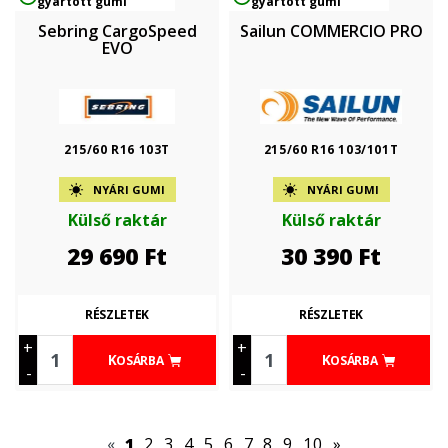
gyártott gumi
gyártott gumi
Sebring CargoSpeed
Sailun COMMERCIO PRO
EVO
215/60 R16 103T
215/60 R16 103/101T
NYÁRI GUMI
NYÁRI GUMI
Külső raktár
Külső raktár
29 690
Ft
30 390
Ft
RÉSZLETEK
RÉSZLETEK
+
+
KOSÁRBA
KOSÁRBA
-
-
«
1
2
3
4
5
6
7
8
9
10
»