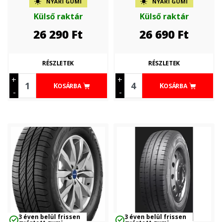
NYÁRI GUMI
NYÁRI GUMI
Külső raktár
Külső raktár
26 290
Ft
26 690
Ft
RÉSZLETEK
RÉSZLETEK
+
+
KOSÁRBA
KOSÁRBA
-
-
3 éven belül frissen
3 éven belül frissen