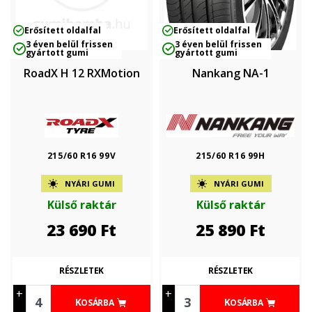
Erősített oldalfal
Erősített oldalfal
3 éven belül frissen
3 éven belül frissen
gyártott gumi
gyártott gumi
RoadX H 12 RXMotion
Nankang NA-1
215/60 R16 99V
215/60 R16 99H
NYÁRI GUMI
NYÁRI GUMI
Külső raktár
Külső raktár
23 690
Ft
25 890
Ft
RÉSZLETEK
RÉSZLETEK
+
+
KOSÁRBA
KOSÁRBA
-
-