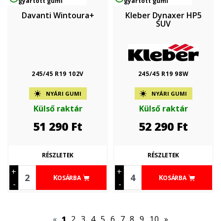
gyártott gumi
gyártott gumi
Davanti Wintoura+
Kleber Dynaxer HP5
SUV
245/45 R19 102V
245/45 R19 98W
NYÁRI GUMI
NYÁRI GUMI
Külső raktár
Külső raktár
51 290
Ft
52 290
Ft
RÉSZLETEK
RÉSZLETEK
+
+
KOSÁRBA
KOSÁRBA
-
-
«
1
2
3
4
5
6
7
8
9
10
»