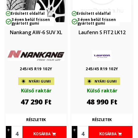
Erősített oldalfal
Erősített oldalfal
3 éven belül frissen
3 éven belül frissen
gyártott gumi
gyártott gumi
Nankang AW-6 SUV XL
Laufenn S FIT2 LK12
245/45 R19 102Y
245/45 R19 102Y
NYÁRI GUMI
NYÁRI GUMI
Külső raktár
Külső raktár
47 290
Ft
48 990
Ft
RÉSZLETEK
RÉSZLETEK
+
+
KOSÁRBA
KOSÁRBA
-
-