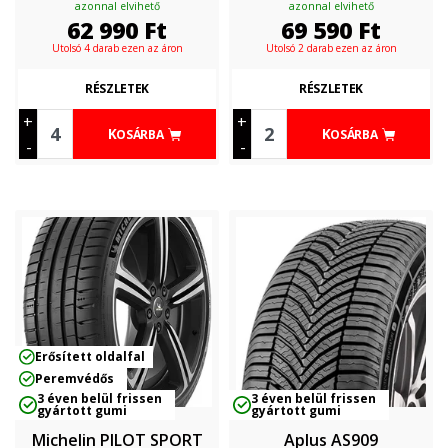
azonnal elvihető
azonnal elvihető
62 990
Ft
69 590
Ft
Utolsó 4 darab ezen az áron
Utolsó 2 darab ezen az áron
RÉSZLETEK
RÉSZLETEK
+
+
KOSÁRBA
KOSÁRBA
-
-
Erősített oldalfal
Peremvédős
3 éven belül frissen
3 éven belül frissen
gyártott gumi
gyártott gumi
Michelin PILOT SPORT
Aplus AS909