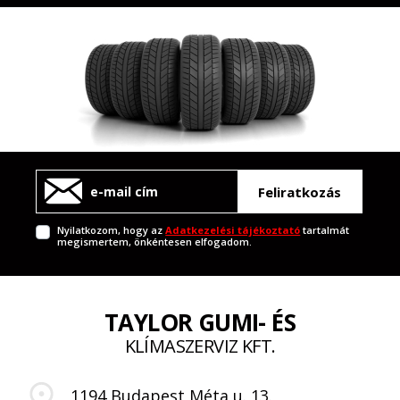
Feliratkozás
Nyilatkozom, hogy az
Adatkezelési tájékoztató
tartalmát
megismertem, önkéntesen elfogadom.
TAYLOR GUMI- ÉS
KLÍMASZERVIZ KFT.
1194 Budapest Méta u. 13.