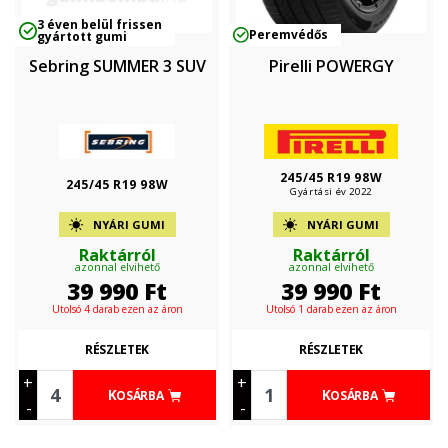
3 éven belül frissen
Peremvédős
gyártott gumi
Sebring SUMMER 3 SUV
Pirelli POWERGY
245/45 R19 98W
245/45 R19 98W
Gyártási év 2022
NYÁRI GUMI
NYÁRI GUMI
Raktárról
Raktárról
azonnal elvihető
azonnal elvihető
39 990
Ft
39 990
Ft
Utolsó 4 darab ezen az áron
Utolsó 1 darab ezen az áron
RÉSZLETEK
RÉSZLETEK
+
+
KOSÁRBA
KOSÁRBA
-
-