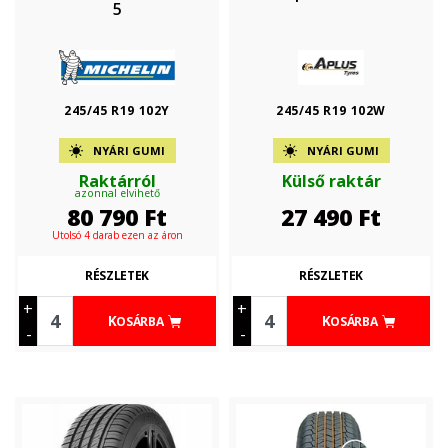
5
245/45 R19 102Y
245/45 R19 102W
NYÁRI GUMI
NYÁRI GUMI
Raktárról
Külső raktár
azonnal elvihető
80 790
Ft
27 490
Ft
Utolsó 4 darab ezen az áron
RÉSZLETEK
RÉSZLETEK
+
+
KOSÁRBA
KOSÁRBA
-
-