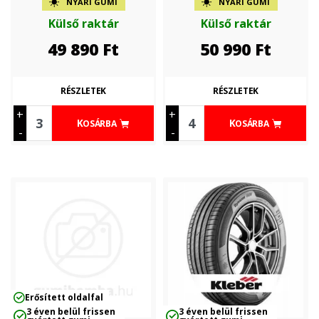
NYÁRI GUMI
NYÁRI GUMI
Külső raktár
Külső raktár
49 890
Ft
50 990
Ft
RÉSZLETEK
RÉSZLETEK
+
+
KOSÁRBA
KOSÁRBA
-
-
Erősített oldalfal
3 éven belül frissen
3 éven belül frissen