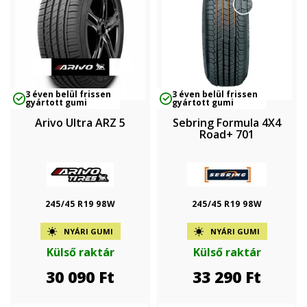
3 éven belül frissen
3 éven belül frissen
gyártott gumi
gyártott gumi
Arivo Ultra ARZ 5
Sebring Formula 4X4
Road+ 701
245/45 R19 98W
245/45 R19 98W
NYÁRI GUMI
NYÁRI GUMI
Külső raktár
Külső raktár
30 090
Ft
33 290
Ft