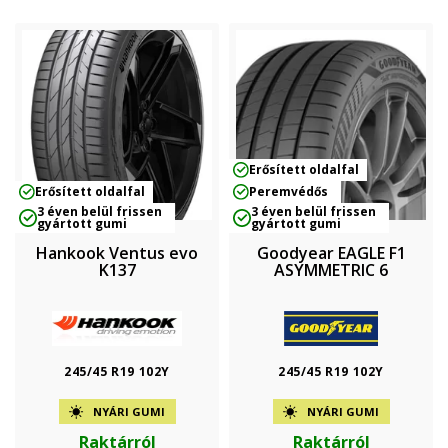
Erősített oldalfal
Erősített oldalfal
Peremvédős
3 éven belül frissen
3 éven belül frissen
gyártott gumi
gyártott gumi
Hankook Ventus evo
Goodyear EAGLE F1
K137
ASYMMETRIC 6
245/45 R19 102Y
245/45 R19 102Y
NYÁRI GUMI
NYÁRI GUMI
Raktárról
Raktárról