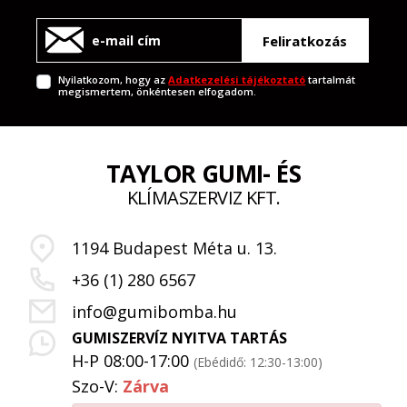
Feliratkozás
Nyilatkozom, hogy az
Adatkezelési tájékoztató
tartalmát
megismertem, önkéntesen elfogadom.
TAYLOR GUMI- ÉS
KLÍMASZERVIZ KFT.
1194 Budapest Méta u. 13.
+36 (1) 280 6567
info@gumibomba.hu
GUMISZERVÍZ NYITVA TARTÁS
H-P 08:00-17:00
(Ebédidő: 12:30-13:00)
Szo-V:
Zárva