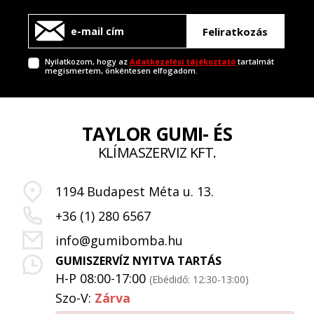
Feliratkozás
Nyilatkozom, hogy az
Adatkezelési tájékoztató
tartalmát
megismertem, önkéntesen elfogadom.
TAYLOR GUMI- ÉS
KLÍMASZERVIZ KFT.
1194 Budapest Méta u. 13.
+36 (1) 280 6567
info@gumibomba.hu
GUMISZERVÍZ NYITVA TARTÁS
H-P 08:00-17:00
(Ebédidő: 12:30-13:00)
Szo-V:
Zárva