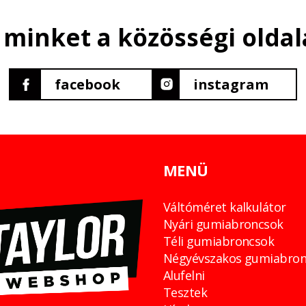
 minket a közösségi oldal
facebook
instagram
MENÜ
Váltóméret kalkulátor
Nyári gumiabroncsok
Téli gumiabroncsok
Négyévszakos gumiabron
Alufelni
Tesztek