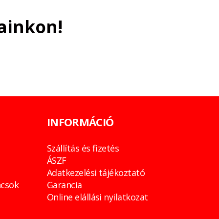
ainkon!
INFORMÁCIÓ
Szállítás és fizetés
ÁSZF
Adatkezelési tájékoztató
csok
Garancia
Online elállási nyilatkozat