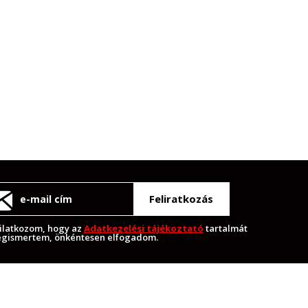
Feliratkozás
ilatkozom, hogy az
Adatkezelési tájékoztató
tartalmát
gismertem, önkéntesen elfogadom.