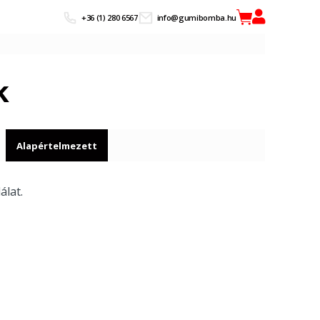
+36 (1) 280 6567
info@gumibomba.hu
k
Alapértelmezett
álat.