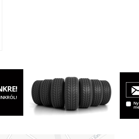
NKRE!
INKRÓL!
Ny
me