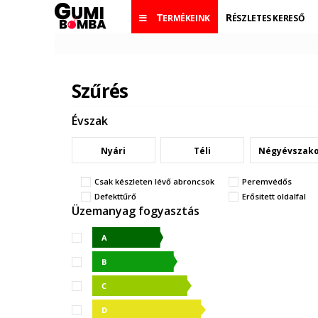
TERMÉKEINK
RÉSZLETES KERESŐ
Szűrés
Évszak
Nyári
Téli
Négyévszak
Csak készleten lévő abroncsok
Peremvédős
Defekttűrő
Erősitett oldalfal
Üzemanyag fogyasztás