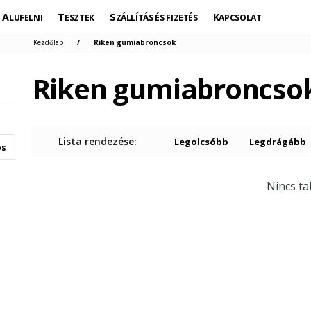
ALUFELNI
TESZTEK
SZÁLLÍTÁS ÉS FIZETÉS
KAPCSOLAT
Kezdőlap
Riken gumiabroncsok
Riken gumiabroncso
Lista rendezése:
Legolcsóbb
Legdrágább
os
Nincs tal