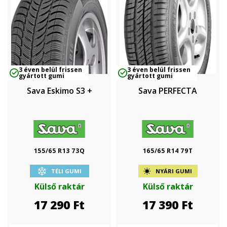
3 éven belül frissen
3 éven belül frissen
gyártott gumi
gyártott gumi
Sava Eskimo S3 +
Sava PERFECTA
155/65 R13 73Q
165/65 R14 79T
TÉLI GUMI
NYÁRI GUMI
Külső raktár
Külső raktár
17 290
Ft
17 390
Ft