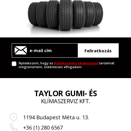
Feliratkozás
Nyilatkozom, hogy az
Adatkezelési tájékoztató
tartalmát
megismertem, önkéntesen elfogadom.
TAYLOR GUMI- ÉS
KLÍMASZERVIZ KFT.
1194 Budapest Méta u. 13.
+36 (1) 280 6567