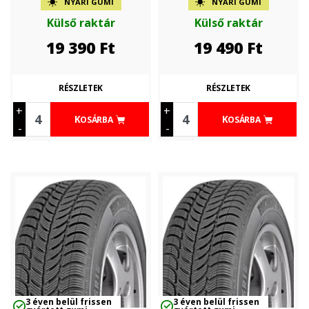
NYÁRI GUMI
NYÁRI GUMI
Külső raktár
Külső raktár
19 390
Ft
19 490
Ft
RÉSZLETEK
RÉSZLETEK
+
+
KOSÁRBA
KOSÁRBA
-
-
3 éven belül frissen
3 éven belül frissen