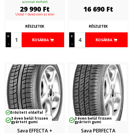
azonnal elvihető
29 990
Ft
16 690
Ft
Utolsó 1 darab ezen az áron
RÉSZLETEK
RÉSZLETEK
+
+
KOSÁRBA
KOSÁRBA
-
-
Erősített oldalfal
3 éven belül frissen
3 éven belül frissen
gyártott gumi
gyártott gumi
Sava EFFECTA +
Sava PERFECTA