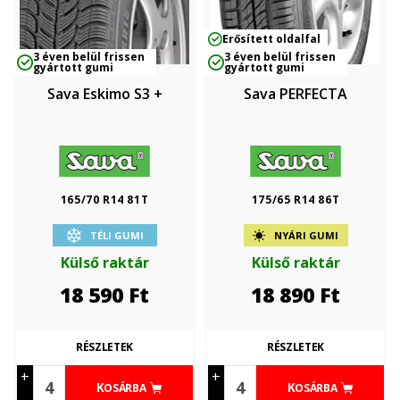
Erősített oldalfal
3 éven belül frissen
3 éven belül frissen
gyártott gumi
gyártott gumi
Sava Eskimo S3 +
Sava PERFECTA
165/70 R14 81T
175/65 R14 86T
TÉLI GUMI
NYÁRI GUMI
Külső raktár
Külső raktár
18 590
Ft
18 890
Ft
RÉSZLETEK
RÉSZLETEK
+
+
KOSÁRBA
KOSÁRBA
-
-