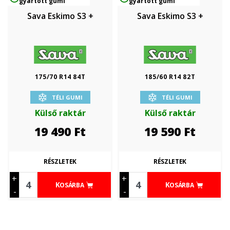
gyártott gumi
gyártott gumi
Sava Eskimo S3 +
Sava Eskimo S3 +
175/70 R14 84T
185/60 R14 82T
TÉLI GUMI
TÉLI GUMI
Külső raktár
Külső raktár
19 490
Ft
19 590
Ft
RÉSZLETEK
RÉSZLETEK
+
+
KOSÁRBA
KOSÁRBA
-
-