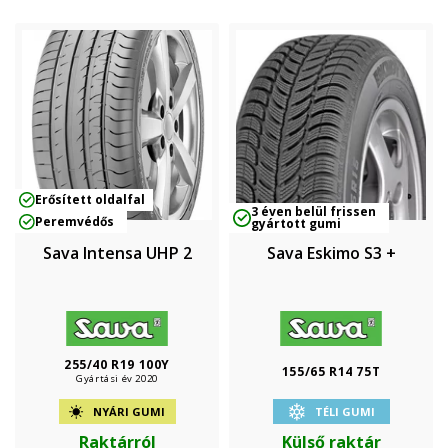
Erősített oldalfal
3 éven belül frissen
Peremvédős
gyártott gumi
Sava Intensa UHP 2
Sava Eskimo S3 +
255/40 R19 100Y
155/65 R14 75T
Gyártási év 2020
NYÁRI GUMI
TÉLI GUMI
Raktárról
Külső raktár