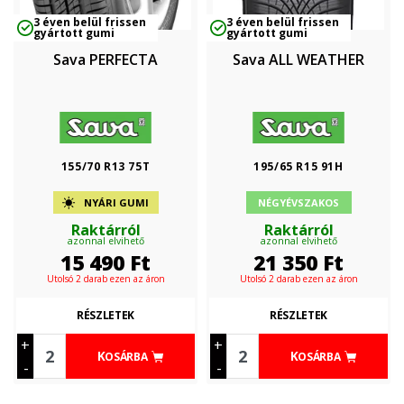
3 éven belül frissen
3 éven belül frissen
gyártott gumi
gyártott gumi
Sava PERFECTA
Sava ALL WEATHER
155/70 R13 75T
195/65 R15 91H
NYÁRI GUMI
NÉGYÉVSZAKOS
Raktárról
Raktárról
azonnal elvihető
azonnal elvihető
15 490
Ft
21 350
Ft
Utolsó 2 darab ezen az áron
Utolsó 2 darab ezen az áron
RÉSZLETEK
RÉSZLETEK
+
+
KOSÁRBA
KOSÁRBA
-
-