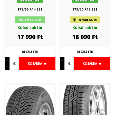
175/65 R14 82T
175/70 R13 82T
NÉGYÉVSZAKOS
NYÁRI GUMI
Külső raktár
Külső raktár
17 990
Ft
18 090
Ft
RÉSZLETEK
RÉSZLETEK
+
+
KOSÁRBA
KOSÁRBA
-
-