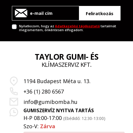
Feliratkozás
Nyilatkozom, hogy az
Adatkezelési tájékoztató
tartalmát
megismertem, önkéntesen elfogadom.
TAYLOR GUMI- ÉS
KLÍMASZERVIZ KFT.
1194 Budapest Méta u. 13.
+36 (1) 280 6567
info@gumibomba.hu
GUMISZERVÍZ NYITVA TARTÁS
H-P 08:00-17:00
(Ebédidő: 12:30-13:00)
Szo-V:
Zárva