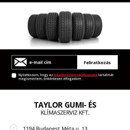
Feliratkozás
Nyilatkozom, hogy az
Adatkezelési tájékoztató
tartalmát
megismertem, önkéntesen elfogadom.
TAYLOR GUMI- ÉS
KLÍMASZERVIZ KFT.
1194 Budapest Méta u. 13.