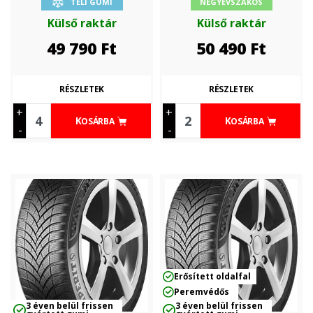
TÉLI GUMI
NÉGYÉVSZAKOS
Külső raktár
Külső raktár
49 790
Ft
50 490
Ft
RÉSZLETEK
RÉSZLETEK
+
+
KOSÁRBA
KOSÁRBA
-
-
Erősített oldalfal
Peremvédős
3 éven belül frissen
3 éven belül frissen