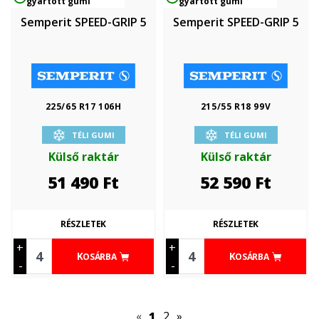
gyártott gumi
gyártott gumi
Semperit SPEED-GRIP 5
Semperit SPEED-GRIP 5
225/65 R17 106H
215/55 R18 99V
TÉLI GUMI
TÉLI GUMI
Külső raktár
Külső raktár
51 490
Ft
52 590
Ft
RÉSZLETEK
RÉSZLETEK
+
+
KOSÁRBA
KOSÁRBA
-
-
«
1
2
»