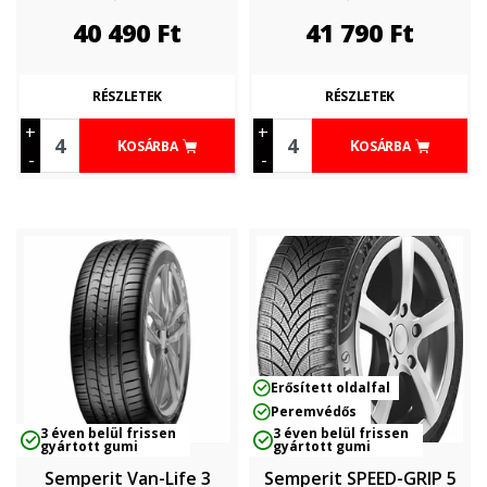
40 490
Ft
41 790
Ft
RÉSZLETEK
RÉSZLETEK
+
+
KOSÁRBA
KOSÁRBA
-
-
Erősített oldalfal
Peremvédős
3 éven belül frissen
3 éven belül frissen
gyártott gumi
gyártott gumi
Semperit Van-Life 3
Semperit SPEED-GRIP 5