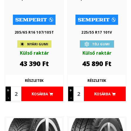
205/65 R16 107/105T
225/55 R17 101V
NYÁRI GUMI
TÉLI GUMI
Külső raktár
Külső raktár
43 390
Ft
45 890
Ft
RÉSZLETEK
RÉSZLETEK
+
+
KOSÁRBA
KOSÁRBA
-
-