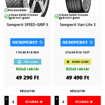
Peremvédős
3 éven belül frissen
3 éven belül frissen
gyártott gumi
gyártott gumi
Semperit SPEED-GRIP 5
Semperit Van-Life 3
175/60 R18 85H
215/60 R16 103T
TÉLI GUMI
NYÁRI GUMI
Külső raktár
Külső raktár
49 290
Ft
49 490
Ft
RÉSZLETEK
RÉSZLETEK
+
+
KOSÁRBA
KOSÁRBA
-
-