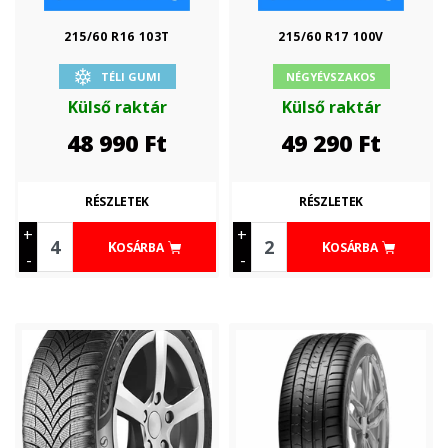
215/60 R16 103T
215/60 R17 100V
TÉLI GUMI
NÉGYÉVSZAKOS
Külső raktár
Külső raktár
48 990
Ft
49 290
Ft
RÉSZLETEK
RÉSZLETEK
+
+
KOSÁRBA
KOSÁRBA
-
-