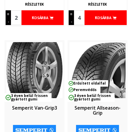
RÉSZLETEK
RÉSZLETEK
+
+
KOSÁRBA
KOSÁRBA
-
-
Erősített oldalfal
Peremvédős
3 éven belül frissen
3 éven belül frissen
gyártott gumi
gyártott gumi
Semperit Van-Grip3
Semperit Allseason-
Grip