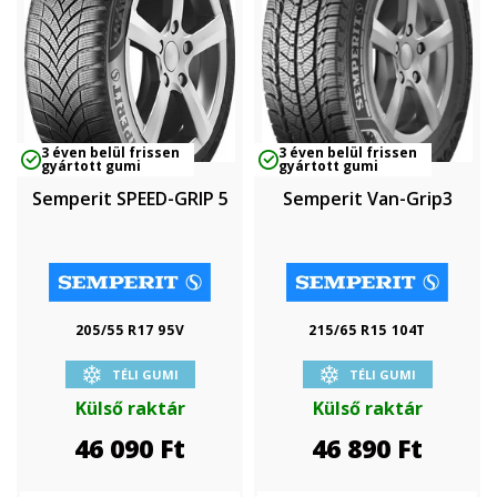
3 éven belül frissen
3 éven belül frissen
gyártott gumi
gyártott gumi
Semperit SPEED-GRIP 5
Semperit Van-Grip3
205/55 R17 95V
215/65 R15 104T
TÉLI GUMI
TÉLI GUMI
Külső raktár
Külső raktár
46 090
Ft
46 890
Ft