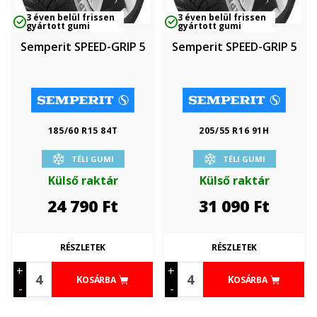
3 éven belül frissen
3 éven belül frissen
gyártott gumi
gyártott gumi
Semperit SPEED-GRIP 5
Semperit SPEED-GRIP 5
185/60 R15 84T
205/55 R16 91H
TÉLI GUMI
TÉLI GUMI
Külső raktár
Külső raktár
24 790
Ft
31 090
Ft
RÉSZLETEK
RÉSZLETEK
+
+
KOSÁRBA
KOSÁRBA
-
-