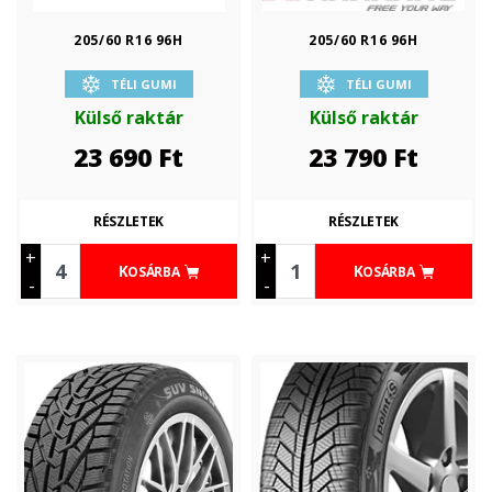
205/60 R16 96H
205/60 R16 96H
TÉLI GUMI
TÉLI GUMI
Külső raktár
Külső raktár
23 690
Ft
23 790
Ft
RÉSZLETEK
RÉSZLETEK
+
+
KOSÁRBA
KOSÁRBA
-
-