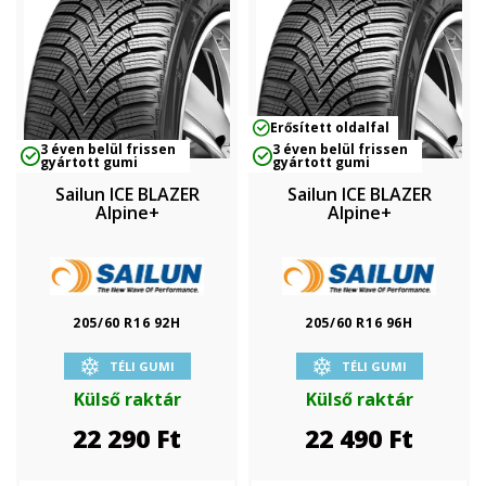
Erősített oldalfal
3 éven belül frissen
3 éven belül frissen
gyártott gumi
gyártott gumi
Sailun ICE BLAZER
Sailun ICE BLAZER
Alpine+
Alpine+
205/60 R16 92H
205/60 R16 96H
TÉLI GUMI
TÉLI GUMI
Külső raktár
Külső raktár
22 290
Ft
22 490
Ft