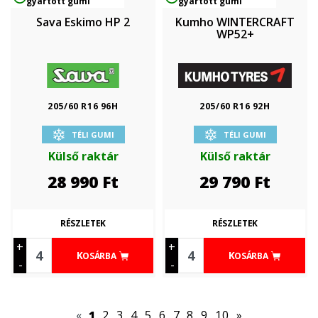
gyártott gumi
gyártott gumi
Sava Eskimo HP 2
Kumho WINTERCRAFT
WP52+
205/60 R16 96H
205/60 R16 92H
TÉLI GUMI
TÉLI GUMI
Külső raktár
Külső raktár
28 990
Ft
29 790
Ft
RÉSZLETEK
RÉSZLETEK
+
+
KOSÁRBA
KOSÁRBA
-
-
«
1
2
3
4
5
6
7
8
9
10
»