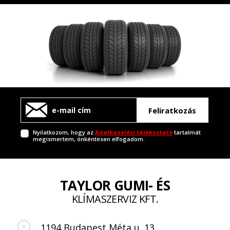
Feliratkozás
Nyilatkozom, hogy az
Adatkezelési tájékoztató
tartalmát
megismertem, önkéntesen elfogadom.
TAYLOR GUMI- ÉS
KLÍMASZERVIZ KFT.
1194 Budapest Méta u. 13.