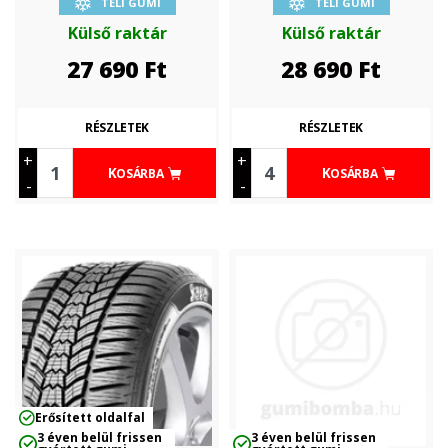
TÉLI GUMI
TÉLI GUMI
Külső raktár
Külső raktár
27 690
Ft
28 690
Ft
RÉSZLETEK
RÉSZLETEK
+
+
KOSÁRBA
KOSÁRBA
-
-
Erősített oldalfal
3 éven belül frissen
3 éven belül frissen