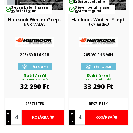
Erősített oldalfal
3 éven belül frissen
3 éven belül frissen
gyártott gumi
gyártott gumi
Hankook Winter i*cept
Hankook Winter i*cept
RS3 W462
RS3 W462
205/60 R16 92H
205/60 R16 96H
TÉLI GUMI
TÉLI GUMI
Raktárról
Raktárról
azonnal elvihető
azonnal elvihető
32 290
Ft
33 290
Ft
RÉSZLETEK
RÉSZLETEK
+
+
KOSÁRBA
KOSÁRBA
-
-