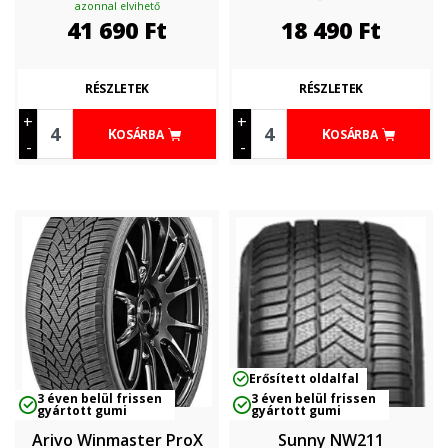
azonnal elvihető
41 690
Ft
18 490
Ft
RÉSZLETEK
RÉSZLETEK
+
+
KOSÁRBA
KOSÁRBA
-
-
Erősített oldalfal
3 éven belül frissen
3 éven belül frissen
gyártott gumi
gyártott gumi
Arivo Winmaster ProX
Sunny NW211