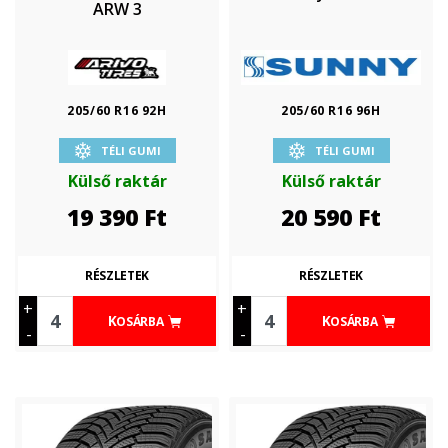
ARW 3
205/60 R16 92H
205/60 R16 96H
TÉLI GUMI
TÉLI GUMI
Külső raktár
Külső raktár
19 390
Ft
20 590
Ft
RÉSZLETEK
RÉSZLETEK
+
+
KOSÁRBA
KOSÁRBA
-
-