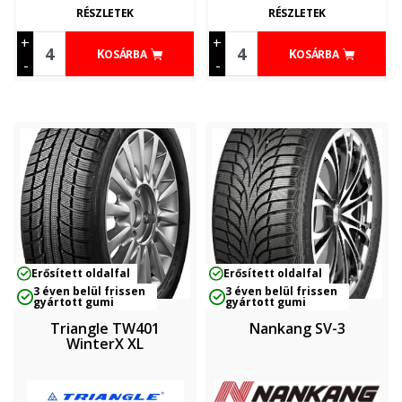
RÉSZLETEK
RÉSZLETEK
+
+
KOSÁRBA
KOSÁRBA
-
-
Erősített oldalfal
Erősített oldalfal
3 éven belül frissen
3 éven belül frissen
gyártott gumi
gyártott gumi
Triangle TW401
Nankang SV-3
WinterX XL