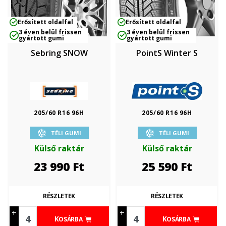
Erősített oldalfal
Erősített oldalfal
3 éven belül frissen
3 éven belül frissen
gyártott gumi
gyártott gumi
Sebring SNOW
PointS Winter S
205/60 R16 96H
205/60 R16 96H
TÉLI GUMI
TÉLI GUMI
Külső raktár
Külső raktár
23 990
Ft
25 590
Ft
RÉSZLETEK
RÉSZLETEK
+
+
KOSÁRBA
KOSÁRBA
-
-