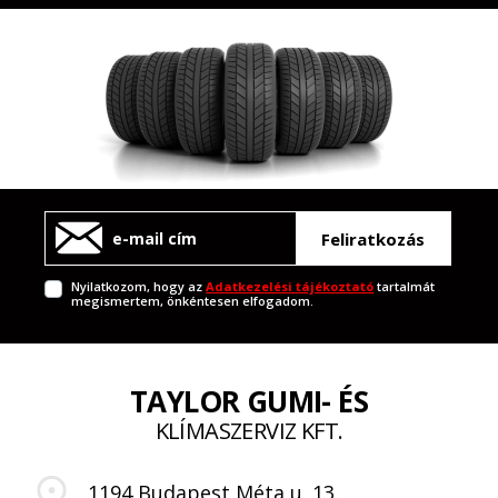
Feliratkozás
Nyilatkozom, hogy az
Adatkezelési tájékoztató
tartalmát
megismertem, önkéntesen elfogadom.
TAYLOR GUMI- ÉS
KLÍMASZERVIZ KFT.
1194 Budapest Méta u. 13.