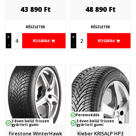
43 890
Ft
48 890
Ft
RÉSZLETEK
RÉSZLETEK
+
+
KOSÁRBA
KOSÁRBA
-
-
Peremvédős
3 éven belül frissen
3 éven belül frissen
gyártott gumi
gyártott gumi
Firestone WinterHawk
Kleber KRISALP HP3