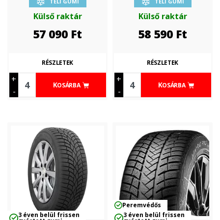
TÉLI GUMI
TÉLI GUMI
Külső raktár
Külső raktár
57 090
Ft
58 590
Ft
RÉSZLETEK
RÉSZLETEK
+
+
KOSÁRBA
KOSÁRBA
-
-
Peremvédős
3 éven belül frissen
3 éven belül frissen