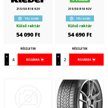
215/50 R18 92V
215/50 R18 92V
TÉLI GUMI
TÉLI GUMI
Külső raktár
Külső raktár
54 090
Ft
54 690
Ft
RÉSZLETEK
RÉSZLETEK
+
+
KOSÁRBA
KOSÁRBA
-
-