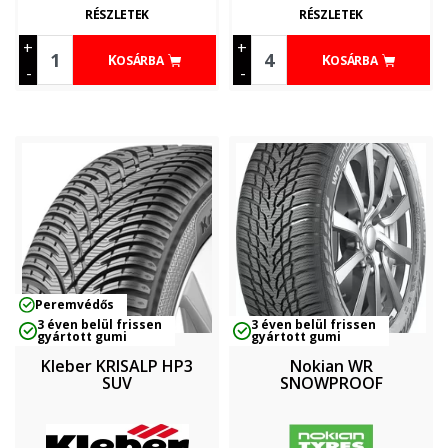
RÉSZLETEK
RÉSZLETEK
+
+
KOSÁRBA
KOSÁRBA
-
-
Peremvédős
3 éven belül frissen
3 éven belül frissen
gyártott gumi
gyártott gumi
Kleber KRISALP HP3
Nokian WR
SUV
SNOWPROOF