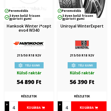
Peremvédős
Peremvédős
3 éven belül frissen
3 éven belül frissen
gyártott gumi
gyártott gumi
Hankook Winter i*cept
Uniroyal WinterExpert
evo4 W340
215/50 R18 92V
215/50 R18 92V
TÉLI GUMI
TÉLI GUMI
Külső raktár
Külső raktár
54 890
Ft
56 390
Ft
RÉSZLETEK
RÉSZLETEK
+
+
KOSÁRBA
KOSÁRBA
-
-