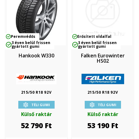
Peremvédős
Erősített oldalfal
3 éven belül frissen
3 éven belül frissen
gyártott gumi
gyártott gumi
Hankook W330
Falken Eurowinter
HS02
215/50 R18 92V
215/50 R18 92V
TÉLI GUMI
TÉLI GUMI
Külső raktár
Külső raktár
52 790
Ft
53 190
Ft