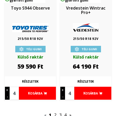
gyártott gumi
gyártott gumi
Toyo S944 Observe
Vredestein Wintrac
Pro+
215/50 R18 92V
215/50 R18 92V
TÉLI GUMI
TÉLI GUMI
Külső raktár
Külső raktár
59 590
Ft
64 190
Ft
RÉSZLETEK
RÉSZLETEK
+
+
KOSÁRBA
KOSÁRBA
-
-
«
1
2
3
4
»