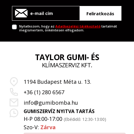
Feliratkozás
Nyilatkozom, hogy az
Adatkezelési tájékoztató
tartalmát
megismertem, önkéntesen elfogadom.
TAYLOR GUMI- ÉS
KLÍMASZERVIZ KFT.
1194 Budapest Méta u. 13.
+36 (1) 280 6567
info@gumibomba.hu
GUMISZERVÍZ NYITVA TARTÁS
H-P 08:00-17:00
(Ebédidő: 12:30-13:00)
Szo-V:
Zárva