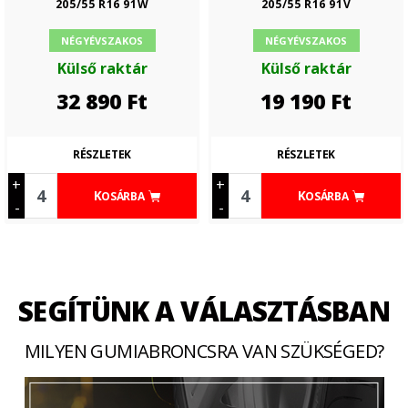
205/55 R16 91W
205/55 R16 91V
NÉGYÉVSZAKOS
NÉGYÉVSZAKOS
Külső raktár
Külső raktár
32 890
Ft
19 190
Ft
RÉSZLETEK
RÉSZLETEK
+
+
KOSÁRBA
KOSÁRBA
-
-
SEGÍTÜNK A VÁLASZTÁSBAN
MILYEN GUMIABRONCSRA VAN SZÜKSÉGED?