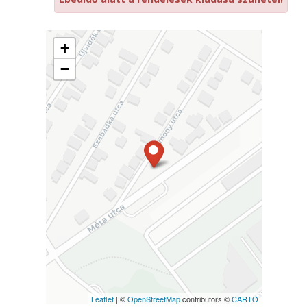
+
−
Leaflet
| ©
OpenStreetMap
contributors ©
CARTO