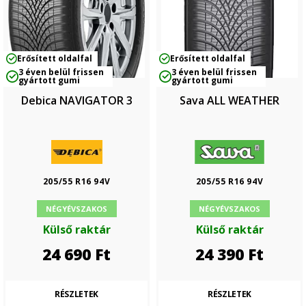
Erősített oldalfal
Erősített oldalfal
3 éven belül frissen
3 éven belül frissen
gyártott gumi
gyártott gumi
Debica NAVIGATOR 3
Sava ALL WEATHER
205/55 R16 94V
205/55 R16 94V
NÉGYÉVSZAKOS
NÉGYÉVSZAKOS
Külső raktár
Külső raktár
24 690
Ft
24 390
Ft
RÉSZLETEK
RÉSZLETEK