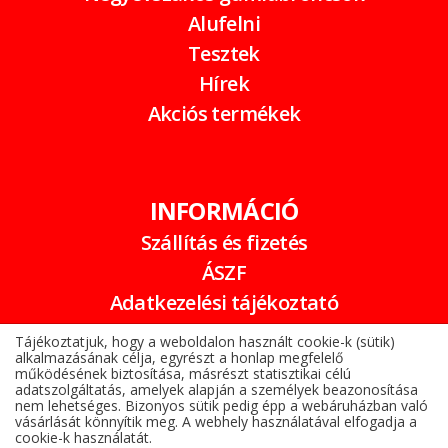
Alufelni
Tesztek
Hírek
Akciós termékek
INFORMÁCIÓ
Szállítás és fizetés
ÁSZF
Adatkezelési tájékoztató
Garancia
Tájékoztatjuk, hogy a weboldalon használt cookie-k (sütik)
alkalmazásának célja, egyrészt a honlap megfelelő
Online elállási nyilatkozat
működésének biztosítása, másrészt statisztikai célú
adatszolgáltatás, amelyek alapján a személyek beazonosítása
nem lehetséges. Bizonyos sütik pedig épp a webáruházban való
vásárlását könnyítik meg. A webhely használatával elfogadja a
cookie-k használatát.