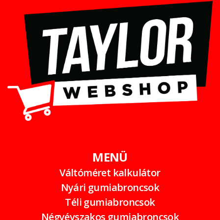
MENÜ
Váltóméret kalkulátor
Nyári gumiabroncsok
Téli gumiabroncsok
Négyévszakos gumiabroncsok