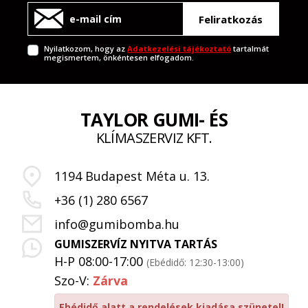
Feliratkozás
Nyilatkozom, hogy az
Adatkezelési tájékoztató
tartalmát
megismertem, önkéntesen elfogadom.
TAYLOR GUMI- ÉS
KLÍMASZERVIZ KFT.
1194 Budapest Méta u. 13.
+36 (1) 280 6567
info@gumibomba.hu
GUMISZERVÍZ NYITVA TARTÁS
H-P 08:00-17:00
(Ebédidő: 12:30-13:00)
Szo-V:
Zárva
Ebédidő alatt a rendelések kiadása szünetel!