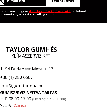
Feliratkozás
ilatkozom, hogy az
Adatkezelési tájékoztató
tartalmát
gismertem, önkéntesen elfogadom.
TAYLOR GUMI- ÉS
KLÍMASZERVIZ KFT.
1194 Budapest Méta u. 13.
+36 (1) 280 6567
info@gumibomba.hu
GUMISZERVÍZ NYITVA TARTÁS
H-P 08:00-17:00
(Ebédidő: 12:30-13:00)
Szo-V:
Zárva