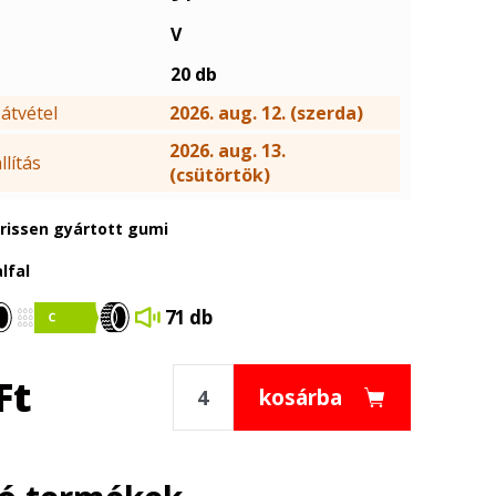
V
20 db
átvétel
2026. aug. 12. (szerda)
2026. aug. 13.
lítás
(csütörtök)
frissen gyártott gumi
lfal
71 db
Ft
kosárba