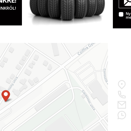
INKRÓL!
Ny
me