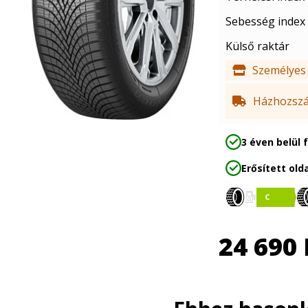
Sebesség index
Külső raktár
Személyes 
Házhozszál
3 éven belül 
Erősített olda
24 690