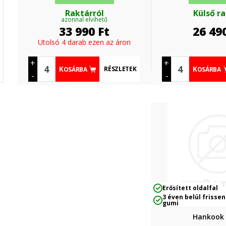
Raktárról
Külső r
azonnal elvihető
33 990
Ft
26 49
Utolsó 4 darab ezen az áron
+
+
RÉSZLETEK
KOSÁRBA
KOSÁRBA
-
-
Erősített oldalfal
3 éven belül frissen
gumi
Hankook