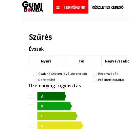
TERMÉKEINK
RÉSZLETES KERESŐ
Szűrés
Évszak
Nyári
Téli
Négyévszak
Csak készleten lévő abroncsok
Peremvédős
Defekttűrő
Erősitett oldalfal
Üzemanyag fogyasztás