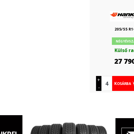
205/55 R1
NÉGYÉVSZ
Külső r
27 79
+
KOSÁRBA
-
NKRE!