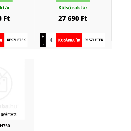
aktár
Külső raktár
0
Ft
27 690
Ft
+
RÉSZLETEK
RÉSZLETEK
KOSÁRBA
-
 gyártott
 H750