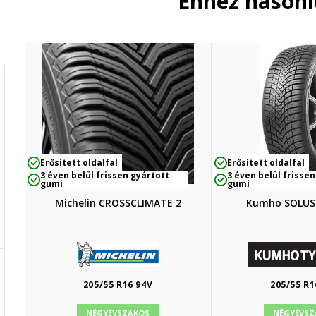
Ehhez hason
Erősített oldalfal
Erősített oldalfal
3 éven belül frissen gyártott
3 éven belül frissen
gumi
gumi
Michelin CROSSCLIMATE 2
Kumho SOLUS
205/55 R16 94V
205/55 R1
NÉGYÉVSZAKOS
NÉGYÉVSZ