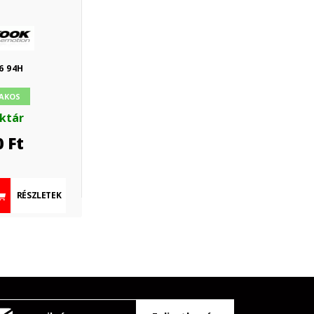
6 94H
AKOS
aktár
0
Ft
RÉSZLETEK