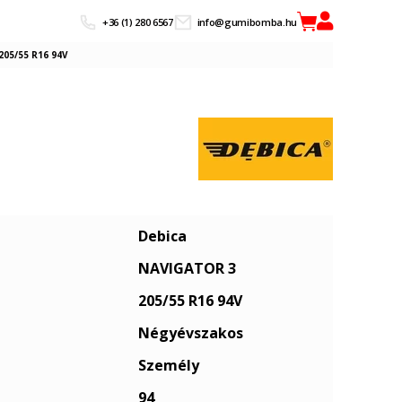
+36 (1) 280 6567
info@gumibomba.hu
05/55 R16 94V
Debica
NAVIGATOR 3
205/55 R16 94V
Négyévszakos
Személy
94