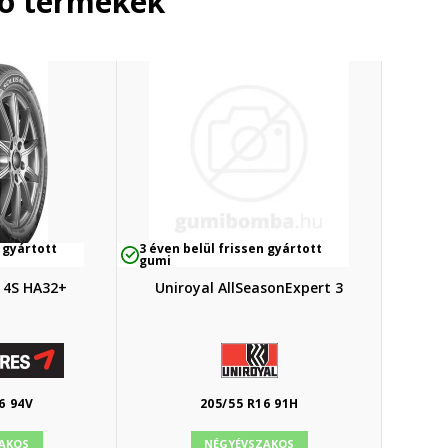
ló termékek
 gyártott
3 éven belül frissen gyártott
gumi
 4S HA32+
Uniroyal AllSeasonExpert 3
6 94V
205/55 R16 91H
AKOS
NÉGYÉVSZAKOS