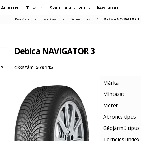
ALUFELNI
TESZTEK
SZÁLLÍTÁS ÉS FIZETÉS
KAPCSOLAT
Kezdőlap
Termékek
Gumiabroncs
Debica NAVIGATOR 3 2
Debica NAVIGATOR 3
cikkszám:
579145
os
Márka
Mintázat
Méret
Abroncs típus
Gépjármű típus
Terhelési index