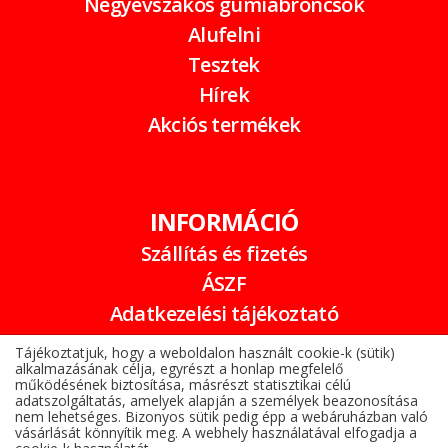
Négyévszakos gumiabroncsok
Alufelni
Tesztek
Hírek
Akciós termékek
INFORMÁCIÓ
Szállítás és fizetés
ÁSZF
Adatkezelési tájékoztató
Garancia
Tájékoztatjuk, hogy a weboldalon használt cookie-k (sütik)
alkalmazásának célja, egyrészt a honlap megfelelő
Online elállási nyilatkozat
működésének biztosítása, másrészt statisztikai célú
adatszolgáltatás, amelyek alapján a személyek beazonosítása
nem lehetséges. Bizonyos sütik pedig épp a webáruházban való
vásárlását könnyítik meg. A webhely használatával elfogadja a