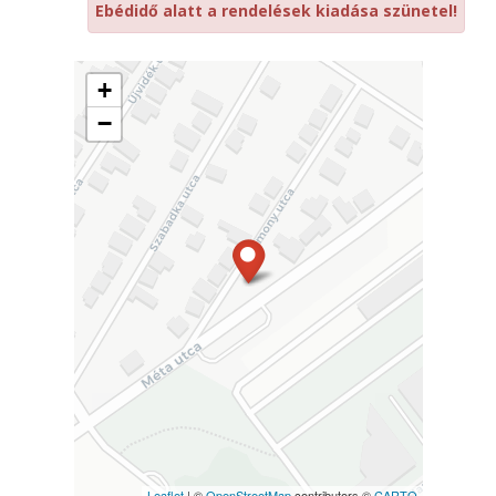
Ebédidő alatt a rendelések kiadása szünetel!
+
−
Leaflet
| ©
OpenStreetMap
contributors ©
CARTO