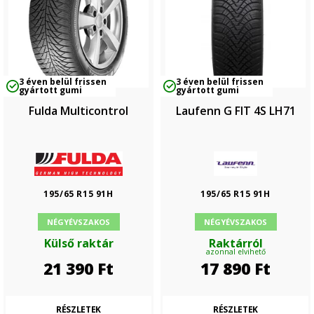
3 éven belül frissen
3 éven belül frissen
gyártott gumi
gyártott gumi
Fulda Multicontrol
Laufenn G FIT 4S LH71
195/65 R15 91H
195/65 R15 91H
NÉGYÉVSZAKOS
NÉGYÉVSZAKOS
Külső raktár
Raktárról
azonnal elvihető
21 390
Ft
17 890
Ft
RÉSZLETEK
RÉSZLETEK