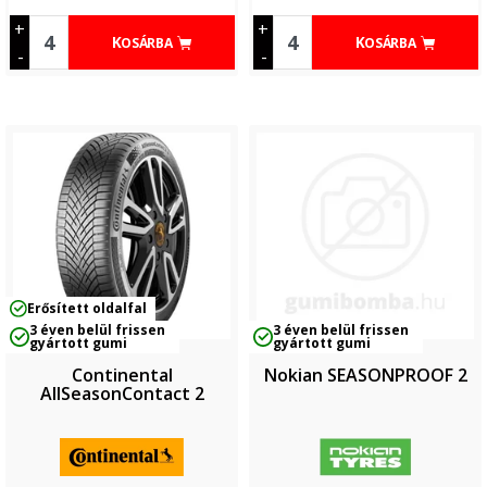
+
+
KOSÁRBA
KOSÁRBA
-
-
Erősített oldalfal
3 éven belül frissen
3 éven belül frissen
gyártott gumi
gyártott gumi
Continental
Nokian SEASONPROOF 2
AllSeasonContact 2