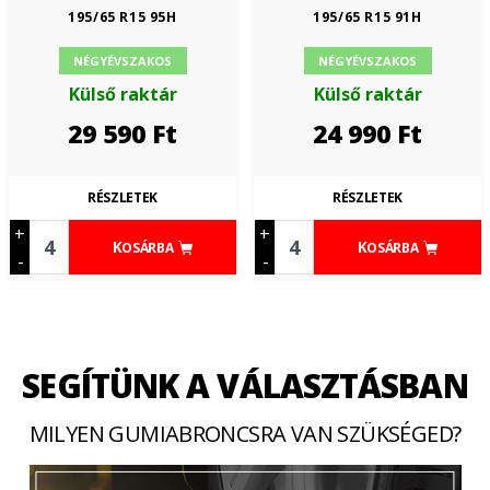
195/65 R15 95H
195/65 R15 91H
NÉGYÉVSZAKOS
NÉGYÉVSZAKOS
Külső raktár
Külső raktár
29 590
Ft
24 990
Ft
RÉSZLETEK
RÉSZLETEK
+
+
KOSÁRBA
KOSÁRBA
-
-
SEGÍTÜNK A VÁLASZTÁSBAN
MILYEN GUMIABRONCSRA VAN SZÜKSÉGED?