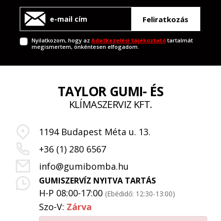
Feliratkozás
Nyilatkozom, hogy az
Adatkezelési tájékoztató
tartalmát
megismertem, önkéntesen elfogadom.
TAYLOR GUMI- ÉS
KLÍMASZERVIZ KFT.
1194 Budapest Méta u. 13.
+36 (1) 280 6567
info@gumibomba.hu
GUMISZERVÍZ NYITVA TARTÁS
H-P 08:00-17:00
(Ebédidő: 12:30-13:00)
Szo-V:
Zárva