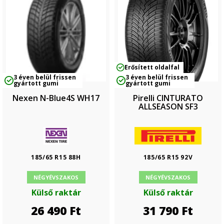
Erősített oldalfal
3 éven belül frissen
3 éven belül frissen
gyártott gumi
gyártott gumi
Nexen N-Blue4S WH17
Pirelli CINTURATO
ALLSEASON SF3
185/65 R15 88H
185/65 R15 92V
NÉGYÉVSZAKOS
NÉGYÉVSZAKOS
Külső raktár
Külső raktár
26 490
Ft
31 790
Ft