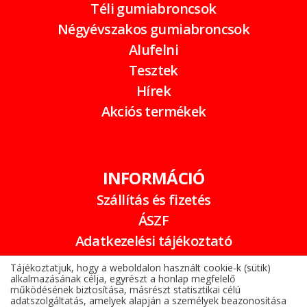
Téli gumiabroncsok
Négyévszakos gumiabroncsok
Alufelni
Tesztek
Hírek
Akciós termékek
INFORMÁCIÓ
Szállítás és fizetés
ÁSZF
Adatkezelési tájékoztató
Garancia
Tájékoztatjuk, hogy a weboldalon használt cookie-k (sütik)
alkalmazásának célja, egyrészt a honlap megfelelő
Online elállási nyilatkozat
működésének biztosítása, másrészt statisztikai célú
adatszolgáltatás, amelyek alapján a személyek beazonosítása