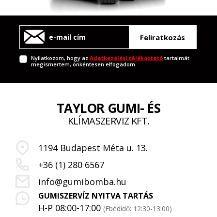
Feliratkozás
Nyilatkozom, hogy az
Adatkezelési tájékoztató
tartalmát
megismertem, önkéntesen elfogadom.
TAYLOR GUMI- ÉS
KLÍMASZERVIZ KFT.
1194 Budapest Méta u. 13.
+36 (1) 280 6567
info@gumibomba.hu
GUMISZERVÍZ NYITVA TARTÁS
H-P 08:00-17:00
(Ebédidő: 12:30-13:00)