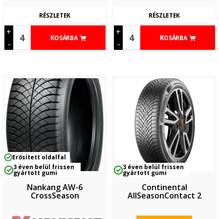
RÉSZLETEK
RÉSZLETEK
+
+
KOSÁRBA
KOSÁRBA
-
-
Erősített oldalfal
3 éven belül frissen
3 éven belül frissen
gyártott gumi
gyártott gumi
Nankang AW-6
Continental
CrossSeason
AllSeasonContact 2