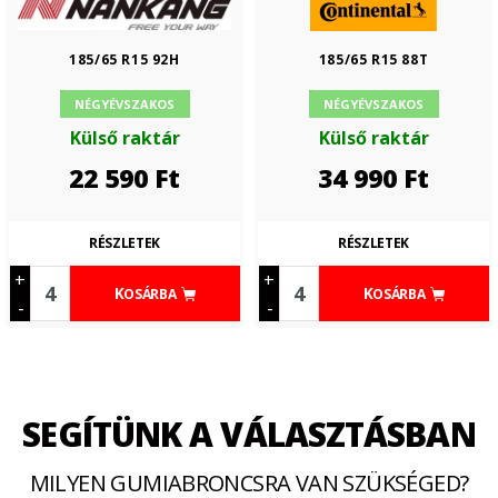
185/65 R15 92H
185/65 R15 88T
NÉGYÉVSZAKOS
NÉGYÉVSZAKOS
Külső raktár
Külső raktár
22 590
Ft
34 990
Ft
RÉSZLETEK
RÉSZLETEK
+
+
KOSÁRBA
KOSÁRBA
-
-
SEGÍTÜNK A VÁLASZTÁSBAN
MILYEN GUMIABRONCSRA VAN SZÜKSÉGED?