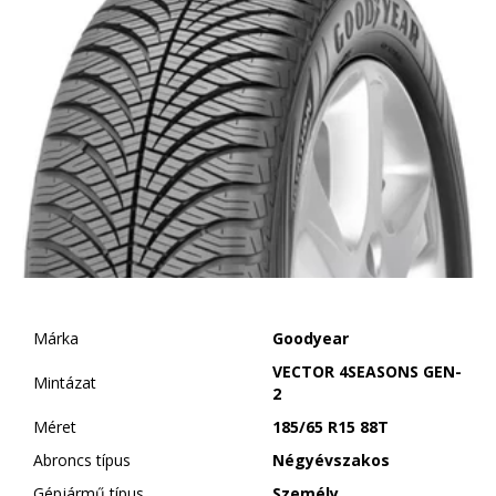
Márka
Goodyear
VECTOR 4SEASONS GEN-
Mintázat
2
Méret
185/65 R15 88T
Abroncs típus
Négyévszakos
Gépjármű típus
Személy