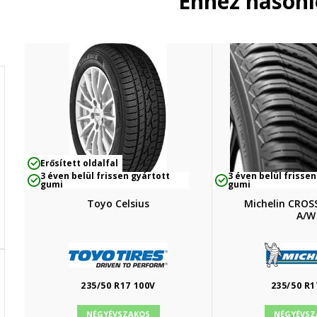
Ehhez hason
Erősített oldalfal
3 éven belül frissen gyártott
3 éven belül frissen
gumi
gumi
Toyo Celsius
Michelin CRO
A/W
235/50 R17 100V
235/50 R1
NÉGYÉVSZAKOS
NÉGYÉVSZ