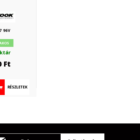
7 96V
AKOS
aktár
0
Ft
RÉSZLETEK