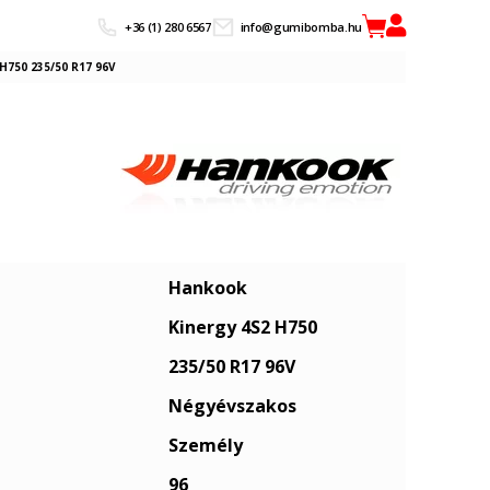
+36 (1) 280 6567
info@gumibomba.hu
H750 235/50 R17 96V
Hankook
Kinergy 4S2 H750
235/50 R17 96V
Négyévszakos
Személy
96