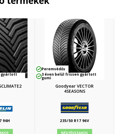
ló termékek
Peremvédős
 gyártott
3 éven belül frissen gyártott
gumi
SSCLIMATE2
Goodyear VECTOR
4SEASONS
7 96H
235/50 R17 96V
AKOS
NÉGYÉVSZAKOS