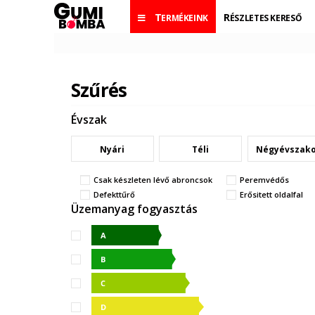
TERMÉKEINK
RÉSZLETES KERESŐ
Szűrés
Évszak
Nyári
Téli
Négyévszak
Csak készleten lévő abroncsok
Peremvédős
Defekttűrő
Erősitett oldalfal
Üzemanyag fogyasztás