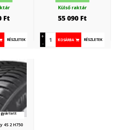
aktár
Külső raktár
0
Ft
55 090
Ft
+
RÉSZLETEK
RÉSZLETEK
KOSÁRBA
-
 gyártott
y 4S 2 H750