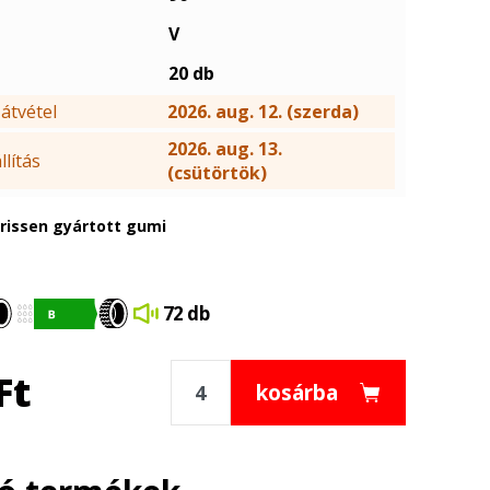
V
20 db
átvétel
2026. aug. 12. (szerda)
2026. aug. 13.
lítás
(csütörtök)
frissen gyártott gumi
72 db
Ft
kosárba