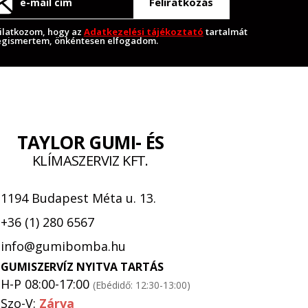
Feliratkozás
ilatkozom, hogy az
Adatkezelési tájékoztató
tartalmát
gismertem, önkéntesen elfogadom.
TAYLOR GUMI- ÉS
KLÍMASZERVIZ KFT.
1194 Budapest Méta u. 13.
+36 (1) 280 6567
info@gumibomba.hu
GUMISZERVÍZ NYITVA TARTÁS
H-P 08:00-17:00
(Ebédidő: 12:30-13:00)
Szo-V:
Zárva