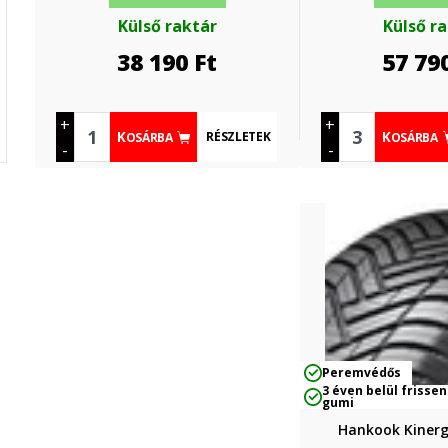
Külső raktár
Külső r
38 190
Ft
57 79
+
+
RÉSZLETEK
KOSÁRBA
KOSÁRBA
-
-
Peremvédős
3 éven belül frissen
gumi
Hankook Kinerg