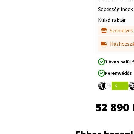
Sebesség index
Külső raktár
Személyes 
Házhozszál
3 éven belül 
Peremvédős
52 890