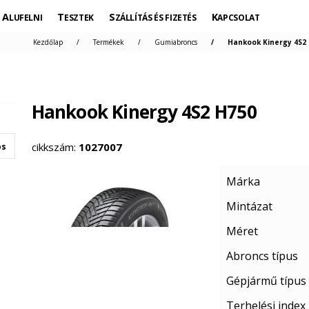
ALUFELNI
TESZTEK
SZÁLLÍTÁS ÉS FIZETÉS
KAPCSOLAT
Kezdőlap
Termékek
Gumiabroncs
Hankook Kinergy 4S2 
Hankook Kinergy 4S2 H750
cikkszám:
1027007
os
Márka
Mintázat
Méret
Abroncs típus
Gépjármű típus
Terhelési index