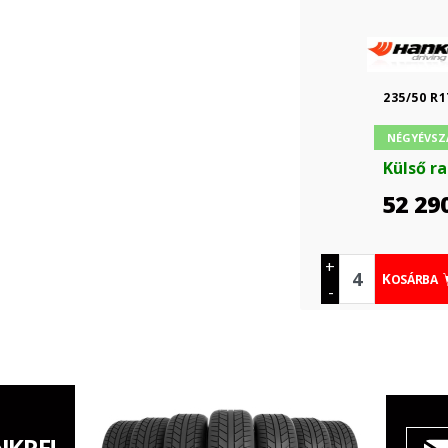
235/50 R1
NÉGYÉVSZ
Külső r
52 29
+
KOSÁRBA
-
NKRE!