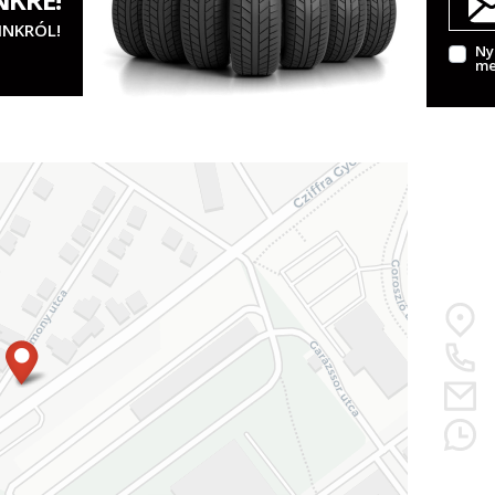
INKRÓL!
Ny
me