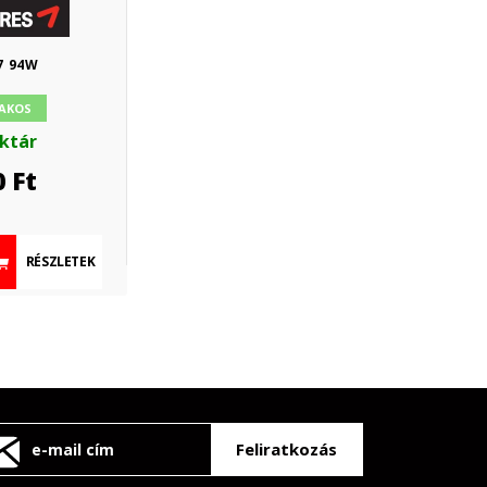
7 94W
AKOS
aktár
0
Ft
RÉSZLETEK
Feliratkozás