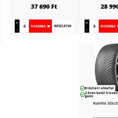
37 690
Ft
28 99
+
+
RÉSZLETEK
KOSÁRBA
KOSÁRBA
-
-
Erősített oldalfal
3 éven belül frissen
gumi
Kumho SOLUS