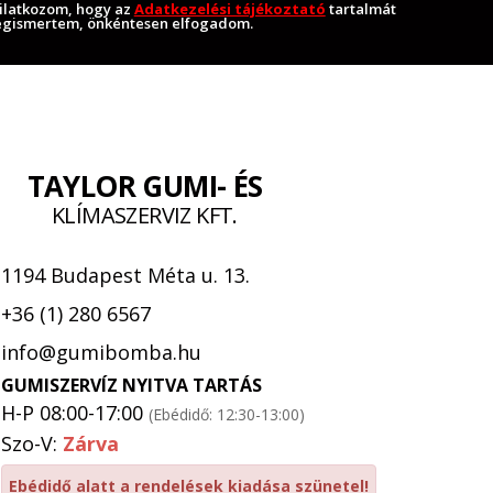
ilatkozom, hogy az
Adatkezelési tájékoztató
tartalmát
gismertem, önkéntesen elfogadom.
TAYLOR GUMI- ÉS
KLÍMASZERVIZ KFT.
1194 Budapest Méta u. 13.
+36 (1) 280 6567
info@gumibomba.hu
GUMISZERVÍZ NYITVA TARTÁS
H-P 08:00-17:00
(Ebédidő: 12:30-13:00)
Szo-V:
Zárva
Ebédidő alatt a rendelések kiadása szünetel!