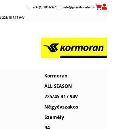
+36 (1) 280 6567
info@gumibomba.hu
 225/45 R17 94V
Kormoran
ALL SEASON
225/45 R17 94V
Négyévszakos
Személy
94