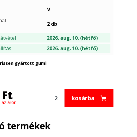
V
nal
2 db
átvétel
2026. aug. 10. (hétfő)
lítás
2026. aug. 10. (hétfő)
frissen gyártott gumi
Ft
kosárba
 az áron
ló termékek