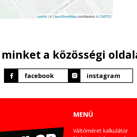
Leaflet
| ©
OpenStreetMap
contributors ©
CARTO
 minket a közösségi oldal
facebook
instagram
MENÜ
Váltóméret kalkulátor