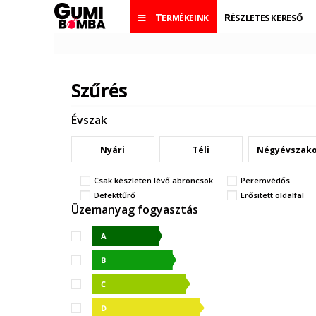
TERMÉKEINK
RÉSZLETES KERESŐ
Szűrés
Évszak
Nyári
Téli
Négyévszak
Csak készleten lévő abroncsok
Peremvédős
Defekttűrő
Erősitett oldalfal
Üzemanyag fogyasztás