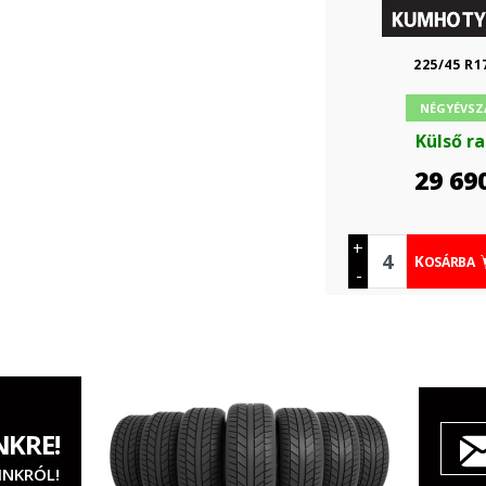
225/45 R1
NÉGYÉVSZ
Külső r
29 69
+
KOSÁRBA
-
NKRE!
INKRÓL!