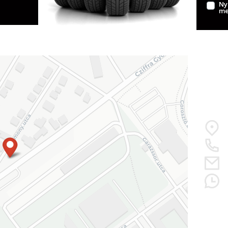
Ny
me