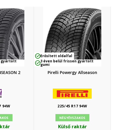
Erősített oldalfal
 gyártott
3 éven belül frissen gyártott
gumi
4SEASON 2
Pirelli Powergy Allseason
7 94W
225/45 R17 94W
AKOS
NÉGYÉVSZAKOS
aktár
Külső raktár