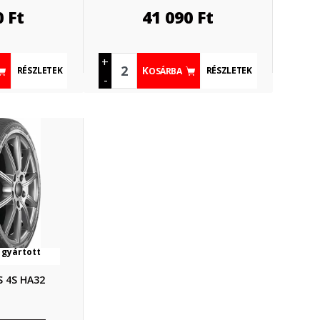
0
Ft
41 090
Ft
+
RÉSZLETEK
RÉSZLETEK
KOSÁRBA
-
 gyártott
 4S HA32