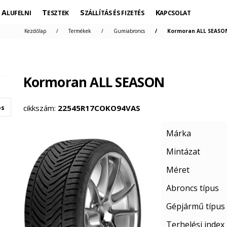
ALUFELNI
TESZTEK
SZÁLLÍTÁS ÉS FIZETÉS
KAPCSOLAT
Kezdőlap
Termékek
Gumiabroncs
Kormoran ALL SEASON
Kormoran ALL SEASON
cikkszám:
22545R17COKO94VAS
os
Márka
Mintázat
Méret
Abroncs típus
Gépjármű típus
Terhelési index