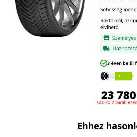
Sebesség index
Raktárról, azon
elvihető
Személyes 
Házhozszál
3 éven belül 
23 780
Utolsó 2 darab ezen
Ehhez hason