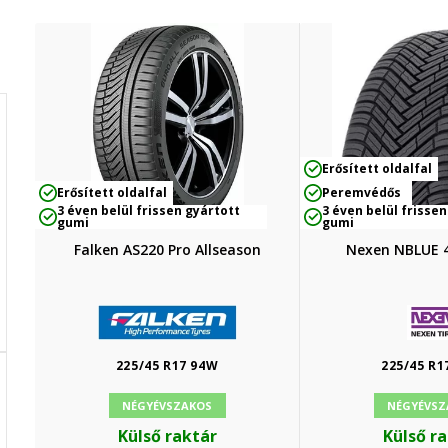
Erősített oldalfal
Erősített oldalfal
Peremvédős
3 éven belül frissen gyártott
3 éven belül frissen
gumi
gumi
Falken AS220 Pro Allseason
Nexen NBLUE 
225/45 R17 94W
225/45 R1
NÉGYÉVSZAKOS
NÉGYÉVSZ
Külső raktár
Külső r