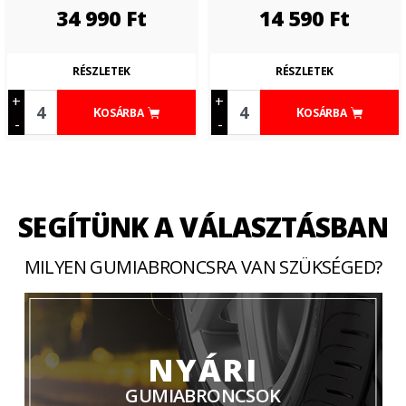
34 990
Ft
14 590
Ft
RÉSZLETEK
RÉSZLETEK
+
+
KOSÁRBA
KOSÁRBA
-
-
SEGÍTÜNK A VÁLASZTÁSBAN
MILYEN GUMIABRONCSRA VAN SZÜKSÉGED?
NYÁRI
GUMIABRONCSOK