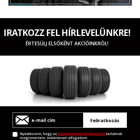
IRATKOZZ FEL HÍRLEVELÜNKRE!
ÉRTESÜLJ ELSŐKÉNT AKCIÓINKRÓL!
Feliratkozás
Nyilatkozom, hogy az
Adatkezelési tájékoztató
tartalmát
megismertem, önkéntesen elfogadom.