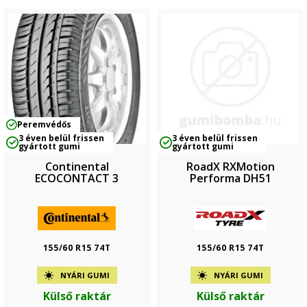
Peremvédős
3 éven belül frissen
3 éven belül frissen
gyártott gumi
gyártott gumi
Continental
RoadX RXMotion
ECOCONTACT 3
Performa DH51
155/60 R15 74T
155/60 R15 74T
NYÁRI GUMI
NYÁRI GUMI
Külső raktár
Külső raktár