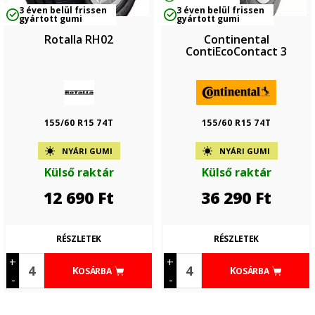
3 éven belül frissen
3 éven belül frissen
gyártott gumi
gyártott gumi
Rotalla RH02
Continental
ContiEcoContact 3
155/60 R15 74T
155/60 R15 74T
NYÁRI GUMI
NYÁRI GUMI
Külső raktár
Külső raktár
12 690
Ft
36 290
Ft
RÉSZLETEK
RÉSZLETEK
+
+
KOSÁRBA
KOSÁRBA
-
-