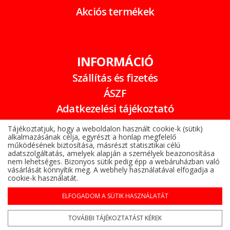
Akciós termékek
INFORMÁCIÓ
Szállítás és fizetés
ÁSZF
Adatkezelési tájékoztató
Garancia
Tájékoztatjuk, hogy a weboldalon használt cookie-k (sütik)
alkalmazásának célja, egyrészt a honlap megfelelő
Online elállási nyilatkozat
működésének biztosítása, másrészt statisztikai célú
adatszolgáltatás, amelyek alapján a személyek beazonosítása
nem lehetséges. Bizonyos sütik pedig épp a webáruházban való
vásárlását könnyítik meg. A webhely használatával elfogadja a
cookie-k használatát.
ELFOGADOM A SÜTIK HASZNÁLATÁT
Alufelni az Árukeresőn
Copyright © 2022-2026 www.gumibomba.hu
TOVÁBBI TÁJÉKOZTATÁST KÉREK