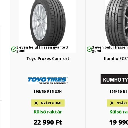
3 éven belül frissen gyártott
3 éven belül frissen
gumi
gumi
Toyo Proxes Comfort
Kumho ECS
195/50 R15 82H
195/50 R1
NYÁRI GUMI
NYÁRI
Külső raktár
Külső r
22 990
Ft
19 99