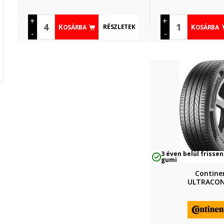
+
+
RÉSZLETEK
KOSÁRBA
KOSÁRBA
-
-
3 éven belül frissen
gumi
Contine
ULTRACO