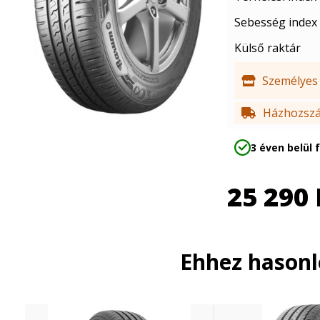
Sebesség index
Külső raktár
Személyes 
Házhozszál
3 éven belül 
25 290
Ehhez hason