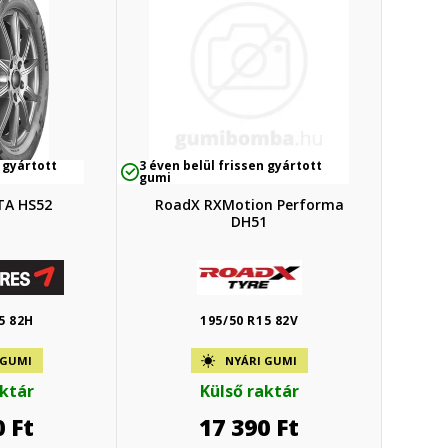
 gyártott
3 éven belül frissen gyártott
gumi
TA HS52
RoadX RXMotion Performa
DH51
5 82H
195/50 R15 82V
 GUMI
NYÁRI GUMI
aktár
Külső raktár
0
Ft
17 390
Ft