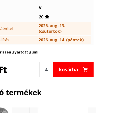
V
20 db
2026. aug. 13.
átvétel
(csütörtök)
lítás
2026. aug. 14. (péntek)
frissen gyártott gumi
Ft
kosárba
ló termékek