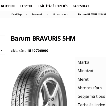
ALUFELNI
TESZTEK
SZÁLLÍTÁS ÉS FIZETÉS
KAPCSOLAT
Kezdőlap
Termékek
Gumiabroncs
Barum BRAVURIS 5HM 
Barum BRAVURIS 5HM
cikkszám:
1540706000
os
Márka
Mintázat
Méret
Abroncs típus
Gépjármű típus
Terhelési index