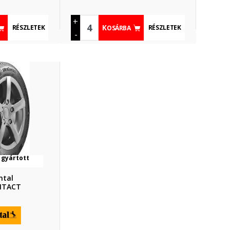
+
RÉSZLETEK
RÉSZLETEK
KOSÁRBA
-
 gyártott
ntal
NTACT