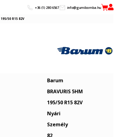
+36 (1) 280 6567
info@gumibomba.hu
195/50 R15 82V
Barum
BRAVURIS 5HM
195/50 R15 82V
Nyári
Személy
82