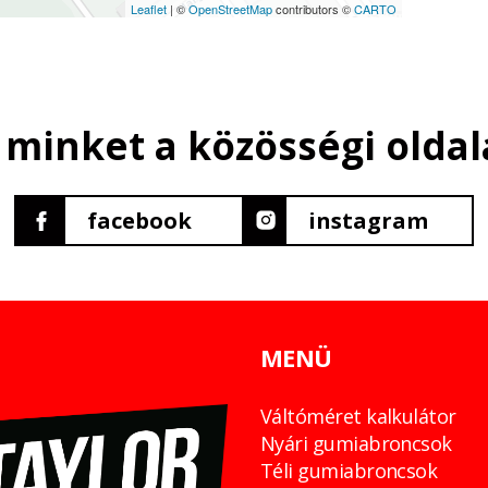
Leaflet
| ©
OpenStreetMap
contributors ©
CARTO
 minket a közösségi oldal
facebook
instagram
MENÜ
Váltóméret kalkulátor
Nyári gumiabroncsok
Téli gumiabroncsok