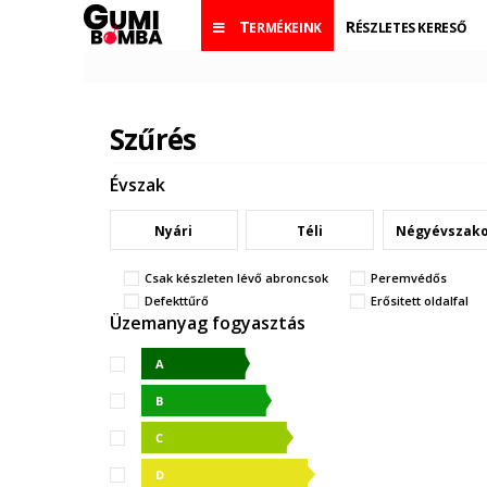
TERMÉKEINK
RÉSZLETES KERESŐ
Szűrés
Évszak
Nyári
Téli
Négyévszak
Csak készleten lévő abroncsok
Peremvédős
Defekttűrő
Erősitett oldalfal
Üzemanyag fogyasztás