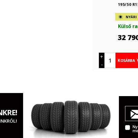
195/50 R1
NYÁRI
Külső r
32 79
+
KOSÁRBA
-
NKRE!
INKRÓL!
Ny
me