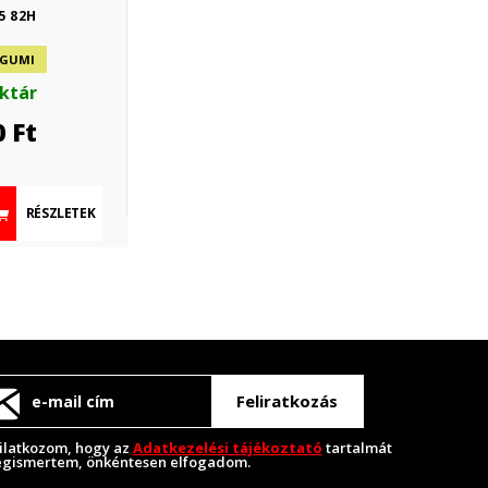
5 82H
 GUMI
aktár
0
Ft
RÉSZLETEK
Feliratkozás
ilatkozom, hogy az
Adatkezelési tájékoztató
tartalmát
gismertem, önkéntesen elfogadom.