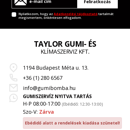
Feliratkozás
Nyilatkozom, hogy az
Adatkezelési tájékoztató
tartalmát
megismertem, önkéntesen elfogadom.
TAYLOR GUMI- ÉS
KLÍMASZERVIZ KFT.
1194 Budapest Méta u. 13.
+36 (1) 280 6567
info@gumibomba.hu
GUMISZERVÍZ NYITVA TARTÁS
H-P 08:00-17:00
(Ebédidő: 12:30-13:00)
Szo-V:
Zárva
Ebédidő alatt a rendelések kiadása szünetel!