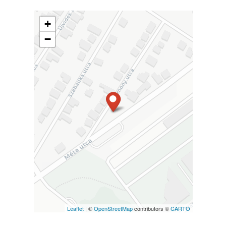
+
−
Leaflet
| ©
OpenStreetMap
contributors ©
CARTO