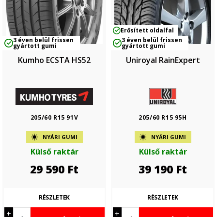
Erősített oldalfal
3 éven belül frissen
3 éven belül frissen
gyártott gumi
gyártott gumi
Kumho ECSTA HS52
Uniroyal RainExpert
205/60 R15 91V
205/60 R15 95H
NYÁRI GUMI
NYÁRI GUMI
Külső raktár
Külső raktár
29 590
Ft
39 190
Ft
RÉSZLETEK
RÉSZLETEK
+
+