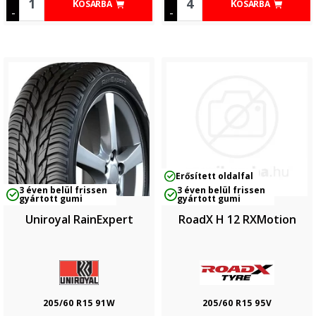
KOSÁRBA
KOSÁRBA
-
-
Erősített oldalfal
3 éven belül frissen
3 éven belül frissen
gyártott gumi
gyártott gumi
Uniroyal RainExpert
RoadX H 12 RXMotion
205/60 R15 91W
205/60 R15 95V