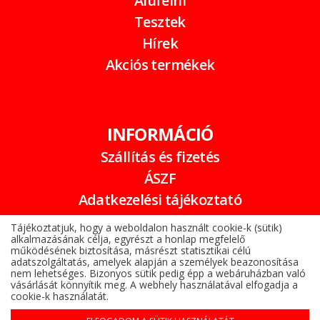
Alufelni
Tesztek
Hírek
Akciós termékek
INFORMÁCIÓ
Szállítás és fizetés
ÁSZF
Adatkezelési tájékoztató
Garancia
Tájékoztatjuk, hogy a weboldalon használt cookie-k (sütik)
alkalmazásának célja, egyrészt a honlap megfelelő
Online elállási nyilatkozat
működésének biztosítása, másrészt statisztikai célú
adatszolgáltatás, amelyek alapján a személyek beazonosítása
nem lehetséges. Bizonyos sütik pedig épp a webáruházban való
vásárlását könnyítik meg. A webhely használatával elfogadja a
cookie-k használatát.