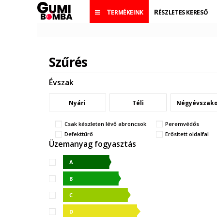
TERMÉKEINK
RÉSZLETES KERESŐ
Szűrés
Évszak
Nyári
Téli
Négyévszak
Csak készleten lévő abroncsok
Peremvédős
Defekttűrő
Erősitett oldalfal
Üzemanyag fogyasztás