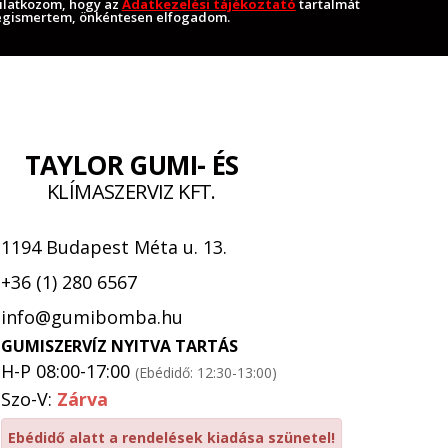
ilatkozom, hogy az
Adatkezelési tájékoztató
tartalmát
gismertem, önkéntesen elfogadom.
TAYLOR GUMI- ÉS
KLÍMASZERVIZ KFT.
1194 Budapest Méta u. 13.
+36 (1) 280 6567
info@gumibomba.hu
GUMISZERVÍZ NYITVA TARTÁS
H-P 08:00-17:00
(Ebédidő: 12:30-13:00)
Szo-V:
Zárva
Ebédidő alatt a rendelések kiadása szünetel!