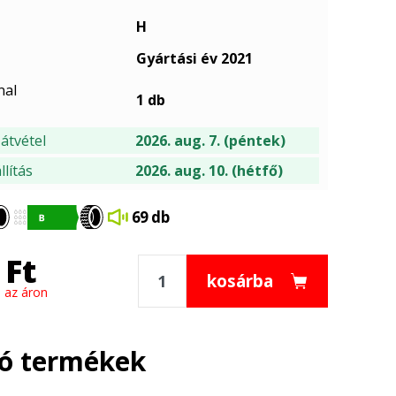
H
Gyártási év 2021
nal
1 db
átvétel
2026. aug. 7. (péntek)
lítás
2026. aug. 10. (hétfő)
69 db
Ft
kosárba
 az áron
ló termékek