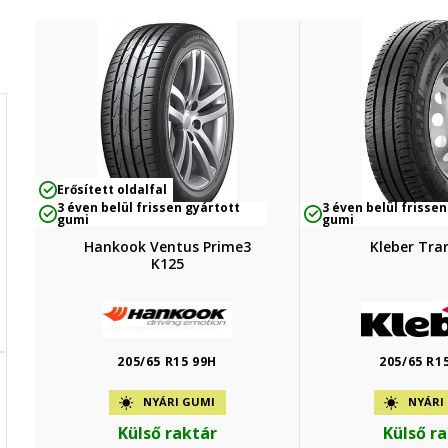
Erősített oldalfal
3 éven belül frissen gyártott
3 éven belül frissen
gumi
gumi
Hankook Ventus Prime3
Kleber Tra
K125
205/65 R15 99H
205/65 R1
NYÁRI GUMI
NYÁRI
Külső raktár
Külső r