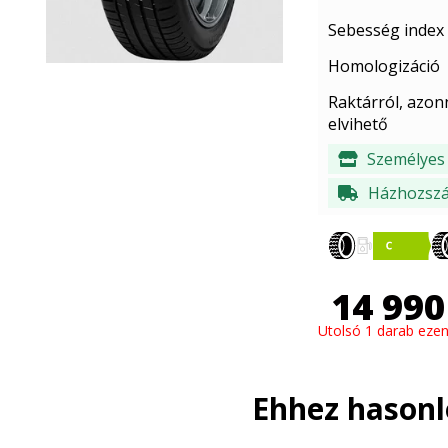
Sebesség index
Homologizáció
Raktárról, azon
elvihető
Személyes 
Házhozszál
14 990
Utolsó 1 darab ezen
Ehhez hason