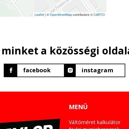
Leaflet
| ©
OpenStreetMap
contributors ©
CARTO
 minket a közösségi oldal
facebook
instagram
MENÜ
Váltóméret kalkulátor