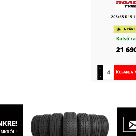
205/65 R15 
NYÁRI
Külső r
21 69
+
KOSÁRBA
-
NKRE!
INKRÓL!