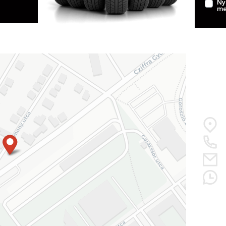
Ny
me