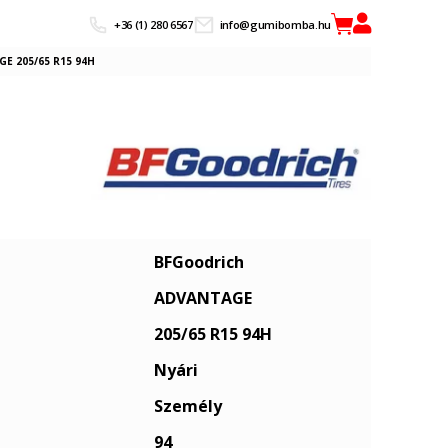
+36 (1) 280 6567
info@gumibomba.hu
E 205/65 R15 94H
BFGoodrich
ADVANTAGE
205/65 R15 94H
Nyári
Személy
94