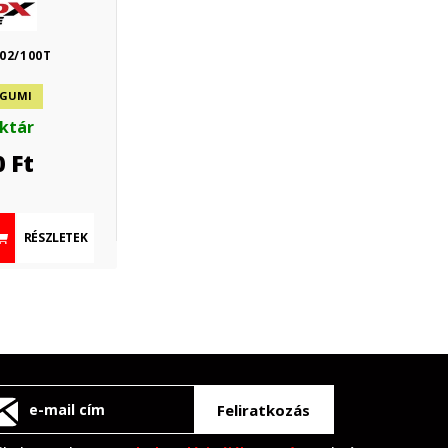
102/100T
 GUMI
aktár
0
Ft
RÉSZLETEK
Feliratkozás