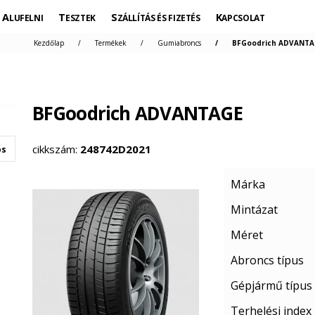
ALUFELNI
TESZTEK
SZÁLLÍTÁS ÉS FIZETÉS
KAPCSOLAT
Kezdőlap
Termékek
Gumiabroncs
BFGoodrich ADVANTAG
BFGoodrich ADVANTAGE
cikkszám:
248742D2021
os
Márka
Mintázat
Méret
Abroncs típus
Gépjármű típus
Terhelési index