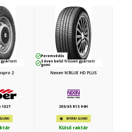
Peremvédős
 gyártott
3 éven belül frissen gyártott
gumi
nspro 2
Nexen N'BLUE HD PLUS
5 102T
205/65 R15 94H
 GUMI
NYÁRI GUMI
aktár
Külső raktár