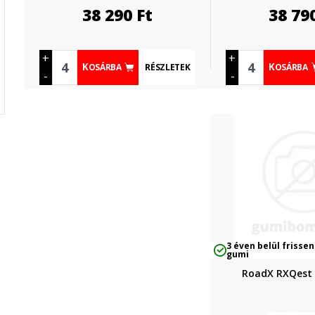
38 290
Ft
38 79
+
+
RÉSZLETEK
KOSÁRBA
KOSÁRBA
-
-
3 éven belül frissen
gumi
RoadX RXQest