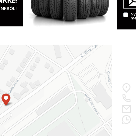
INKRÓL!
Ny
me