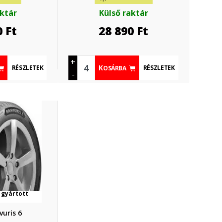
aktár
Külső raktár
0
Ft
28 890
Ft
+
RÉSZLETEK
RÉSZLETEK
KOSÁRBA
-
 gyártott
uris 6