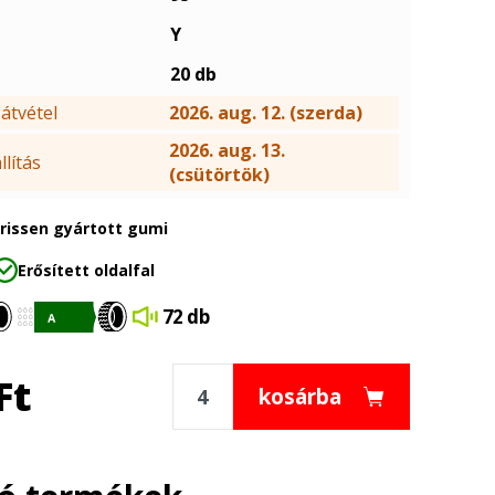
Y
20 db
átvétel
2026. aug. 12. (szerda)
2026. aug. 13.
lítás
(csütörtök)
frissen gyártott gumi
Erősített oldalfal
72 db
Ft
kosárba