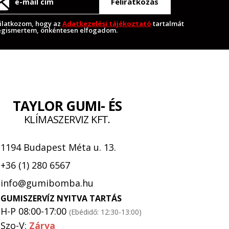
Feliratkozás
ilatkozom, hogy az
Adatkezelési tájékoztató
tartalmát
gismertem, önkéntesen elfogadom.
TAYLOR GUMI- ÉS
KLÍMASZERVIZ KFT.
1194 Budapest Méta u. 13.
+36 (1) 280 6567
info@gumibomba.hu
GUMISZERVÍZ NYITVA TARTÁS
H-P 08:00-17:00
(Ebédidő: 12:30-13:00)
Szo-V:
Zárva