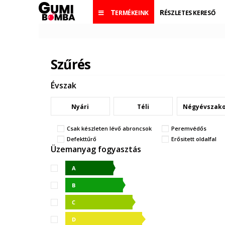
TERMÉKEINK
RÉSZLETES KERESŐ
Szűrés
Évszak
Nyári
Téli
Négyévszak
Csak készleten lévő abroncsok
Peremvédős
Defekttűrő
Erősitett oldalfal
Üzemanyag fogyasztás