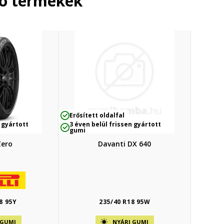
ló termékek
Erősített oldalfal
 gyártott
3 éven belül frissen gyártott
gumi
PZero
Davanti DX 640
8 95Y
235/40 R18 95W
 GUMI
NYÁRI GUMI