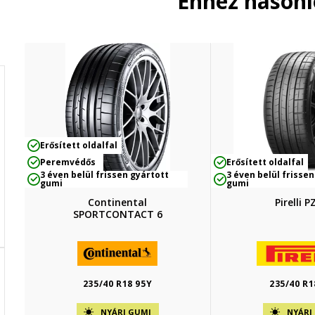
Ehhez hason
Erősített oldalfal
Peremvédős
Erősített oldalfal
3 éven belül frissen gyártott
3 éven belül frissen
gumi
gumi
Continental
Pirelli 
SPORTCONTACT 6
235/40 R18 95Y
235/40 R1
NYÁRI GUMI
NYÁRI