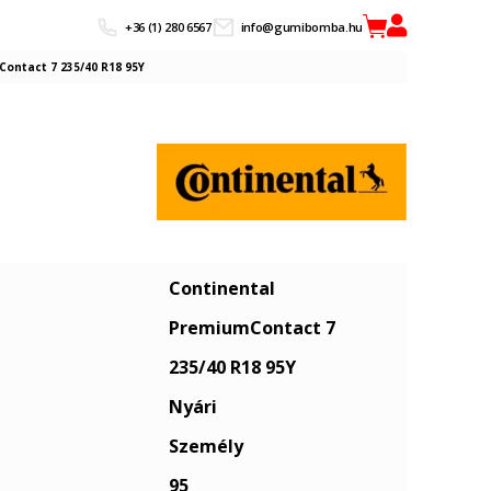
+36 (1) 280 6567
info@gumibomba.hu
ontact 7 235/40 R18 95Y
Continental
PremiumContact 7
235/40 R18 95Y
Nyári
Személy
95