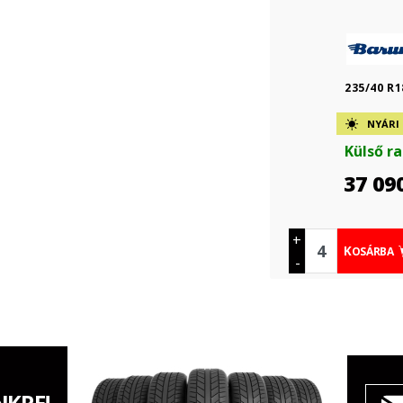
235/40 R1
NYÁRI
Külső r
37 09
+
KOSÁRBA
-
NKRE!