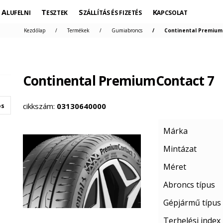
ALUFELNI
TESZTEK
SZÁLLÍTÁS ÉS FIZETÉS
KAPCSOLAT
Kezdőlap
Termékek
Gumiabroncs
Continental PremiumC
Continental PremiumContact 7
cikkszám:
03130640000
os
Márka
Mintázat
Méret
Abroncs típus
Gépjármű típus
Terhelési index