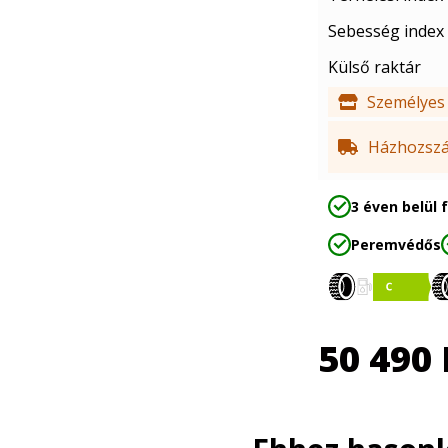
Sebesség index
Külső raktár
Személyes 
Házhozszál
3 éven belül 
Peremvédős
50 490