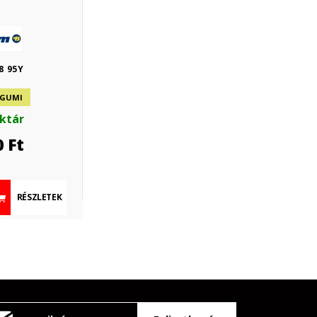
8 95Y
 GUMI
aktár
0
Ft
RÉSZLETEK