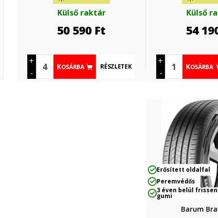
Külső raktár
Külső r
50 590
Ft
54 19
+
+
RÉSZLETEK
KOSÁRBA
KOSÁRBA
-
-
Erősített oldalfal
Peremvédős
3 éven belül frissen
gumi
Barum Brav