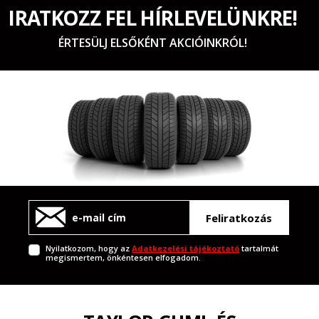
IRATKOZZ FEL HÍRLEVELÜNKRE!
ÉRTESÜLJ ELSŐKÉNT AKCIÓINKRÓL!
Feliratkozás
Nyilatkozom, hogy az
Adatkezelési tájékoztató
tartalmát
megismertem, önkéntesen elfogadom.