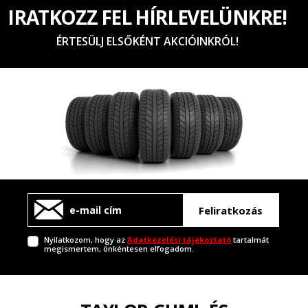
IRATKOZZ FEL HÍRLEVELÜNKRE!
ÉRTESÜLJ ELSŐKÉNT AKCIÓINKRÓL!
Feliratkozás
Nyilatkozom, hogy az
Adatkezelési tájékoztató
tartalmát
megismertem, önkéntesen elfogadom.