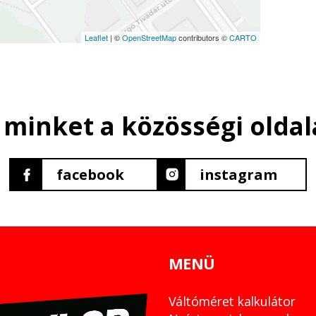
Leaflet
| ©
OpenStreetMap
contributors ©
CARTO
 minket a közösségi oldal
facebook
instagram
MENÜ
Váltóméret kalkulátor