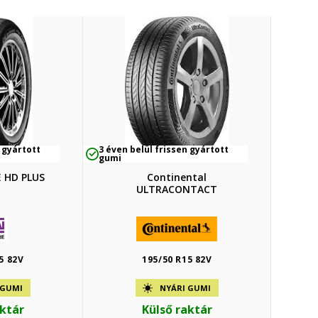
 gyártott
3 éven belül frissen gyártott
gumi
 HD PLUS
Continental
ULTRACONTACT
5 82V
195/50 R15 82V
 GUMI
NYÁRI GUMI
aktár
Külső raktár