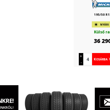
195/50 R1
NYÁRI
Külső r
36 29
+
KOSÁRBA
-
NKRE!
INKRÓL!