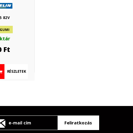
5 82V
 GUMI
aktár
0
Ft
RÉSZLETEK
Feliratkozás