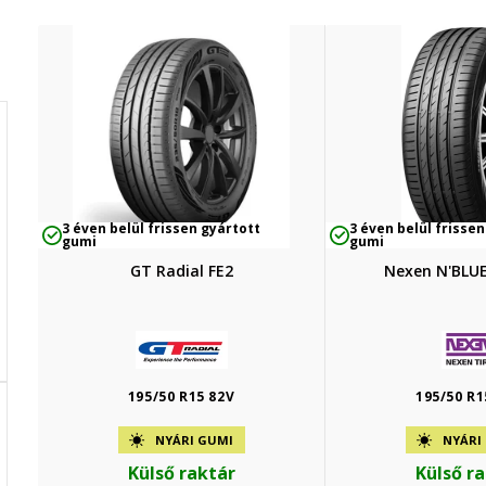
3 éven belül frissen gyártott
3 éven belül frissen
gumi
gumi
GT Radial FE2
Nexen N'BLUE
195/50 R15 82V
195/50 R1
NYÁRI GUMI
NYÁRI
Külső raktár
Külső r