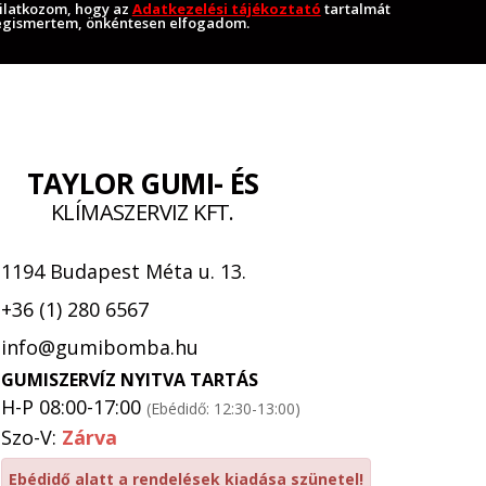
ilatkozom, hogy az
Adatkezelési tájékoztató
tartalmát
gismertem, önkéntesen elfogadom.
TAYLOR GUMI- ÉS
KLÍMASZERVIZ KFT.
1194 Budapest Méta u. 13.
+36 (1) 280 6567
info@gumibomba.hu
GUMISZERVÍZ NYITVA TARTÁS
H-P 08:00-17:00
(Ebédidő: 12:30-13:00)
Szo-V:
Zárva
Ebédidő alatt a rendelések kiadása szünetel!