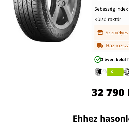
Sebesség index
Külső raktár
Személyes 
Házhozszál
3 éven belül 
32 790
Ehhez hason