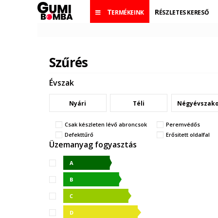
TERMÉKEINK
RÉSZLETES KERESŐ
Szűrés
Évszak
Nyári
Téli
Négyévszak
Csak készleten lévő abroncsok
Peremvédős
Defekttűrő
Erősitett oldalfal
Üzemanyag fogyasztás