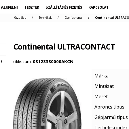
ALUFELNI
TESZTEK
SZÁLLÍTÁS ÉS FIZETÉS
KAPCSOLAT
Kezdőlap
Termékek
Gumiabroncs
Continental ULTRACO
Continental ULTRACONTACT
cikkszám:
03123330000AKCN
os
Márka
Mintázat
Méret
Abroncs típus
Gépjármű típus
Terhelési index