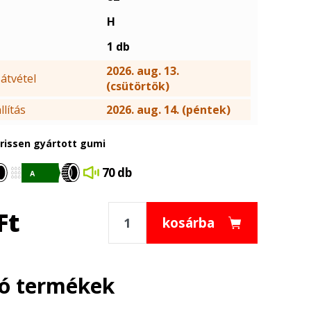
H
1 db
2026. aug. 13.
átvétel
(csütörtök)
lítás
2026. aug. 14. (péntek)
frissen gyártott gumi
70 db
Ft
kosárba
ló termékek