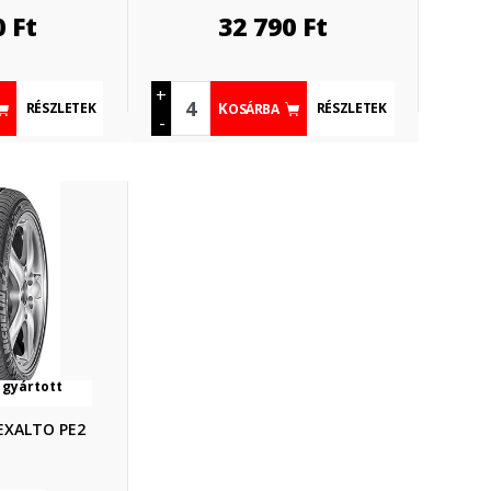
0
Ft
32 790
Ft
+
RÉSZLETEK
RÉSZLETEK
KOSÁRBA
-
 gyártott
 EXALTO PE2