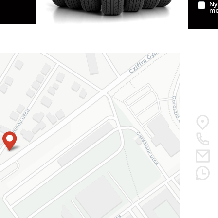
Ny
me