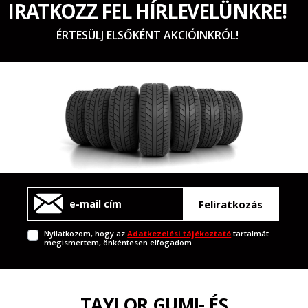
IRATKOZZ FEL HÍRLEVELÜNKRE!
ÉRTESÜLJ ELSŐKÉNT AKCIÓINKRÓL!
Feliratkozás
Nyilatkozom, hogy az
Adatkezelési tájékoztató
tartalmát
megismertem, önkéntesen elfogadom.
TAYLOR GUMI- ÉS