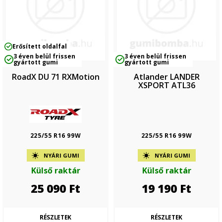
Erősített oldalfal
3 éven belül frissen
3 éven belül frissen
gyártott gumi
gyártott gumi
RoadX DU 71 RXMotion
Atlander LANDER
XSPORT ATL36
225/55 R16 99W
225/55 R16 99W
NYÁRI GUMI
NYÁRI GUMI
Külső raktár
Külső raktár
25 090
Ft
19 190
Ft
RÉSZLETEK
RÉSZLETEK