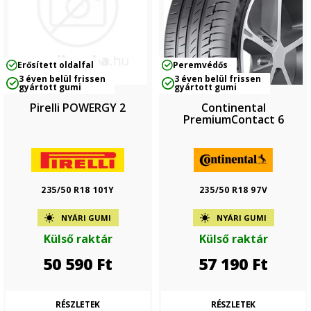
Erősített oldalfal
Peremvédős
3 éven belül frissen
3 éven belül frissen
gyártott gumi
gyártott gumi
Pirelli POWERGY 2
Continental
PremiumContact 6
235/50 R18 101Y
235/50 R18 97V
NYÁRI GUMI
NYÁRI GUMI
Külső raktár
Külső raktár
50 590
Ft
57 190
Ft
RÉSZLETEK
RÉSZLETEK