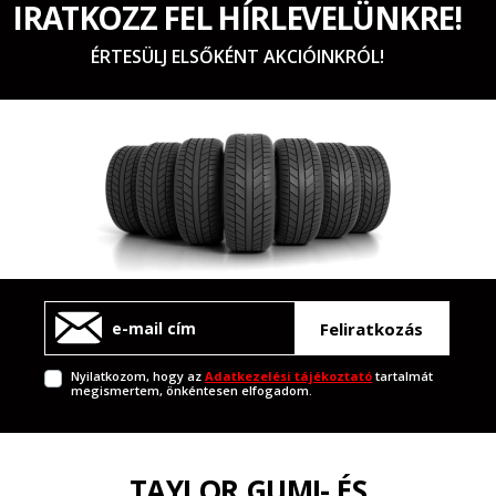
IRATKOZZ FEL HÍRLEVELÜNKRE!
ÉRTESÜLJ ELSŐKÉNT AKCIÓINKRÓL!
Feliratkozás
Nyilatkozom, hogy az
Adatkezelési tájékoztató
tartalmát
megismertem, önkéntesen elfogadom.
TAYLOR GUMI- ÉS