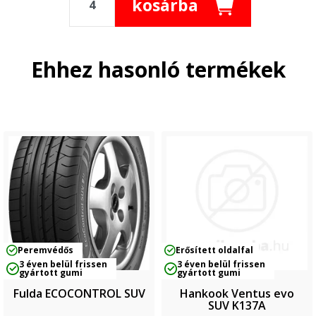
kosárba
Ehhez hasonló termékek
Peremvédős
Erősített oldalfal
3 éven belül frissen
3 éven belül frissen
gyártott gumi
gyártott gumi
Fulda ECOCONTROL SUV
Hankook Ventus evo
SUV K137A