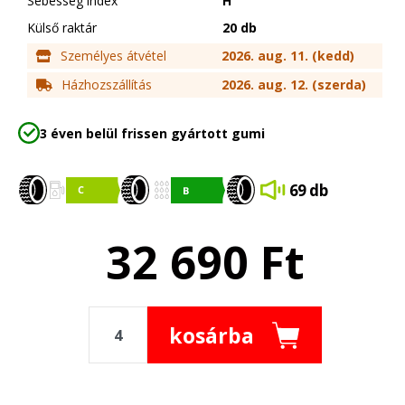
Sebesség index
H
Külső raktár
20 db
Személyes átvétel
2026. aug. 11. (kedd)
Házhozszállítás
2026. aug. 12. (szerda)
3 éven belül frissen gyártott gumi
69 db
32 690
Ft
kosárba