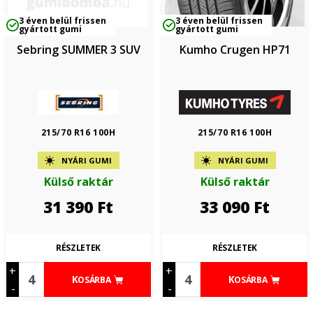
3 éven belül frissen
3 éven belül frissen
gyártott gumi
gyártott gumi
Sebring SUMMER 3 SUV
Kumho Crugen HP71
215/70 R16 100H
215/70 R16 100H
NYÁRI GUMI
NYÁRI GUMI
Külső raktár
Külső raktár
31 390
Ft
33 090
Ft
RÉSZLETEK
RÉSZLETEK
+
+
KOSÁRBA
KOSÁRBA
-
-