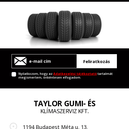
Feliratkozás
Nyilatkozom, hogy az
Adatkezelési tájékoztató
tartalmát
megismertem, önkéntesen elfogadom.
TAYLOR GUMI- ÉS
KLÍMASZERVIZ KFT.
1194 Budapest Méta u. 13.