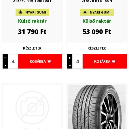
215/70 R16 106/108T
215/70 R16 100H
NYÁRI GUMI
NYÁRI GUMI
Külső raktár
Külső raktár
31 790
Ft
53 090
Ft
RÉSZLETEK
RÉSZLETEK
+
+
KOSÁRBA
KOSÁRBA
-
-