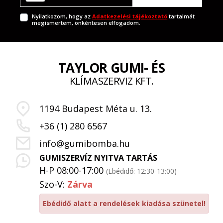
Nyilatkozom, hogy az
Adatkezelési tájékoztató
tartalmát
megismertem, önkéntesen elfogadom.
TAYLOR GUMI- ÉS
KLÍMASZERVIZ KFT.
1194 Budapest Méta u. 13.
+36 (1) 280 6567
info@gumibomba.hu
GUMISZERVÍZ NYITVA TARTÁS
H-P 08:00-17:00
(Ebédidő: 12:30-13:00)
Szo-V:
Zárva
Ebédidő alatt a rendelések kiadása szünetel!