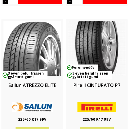
-
-
Peremvédős
3 éven belül frissen
3 éven belül frissen
gyártott gumi
gyártott gumi
Sailun ATREZZO ELITE
Pirelli CINTURATO P7
225/60 R17 99V
225/60 R17 99V