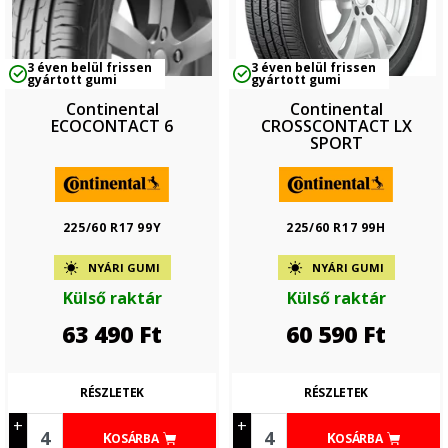
3 éven belül frissen
3 éven belül frissen
gyártott gumi
gyártott gumi
Continental
Continental
ECOCONTACT 6
CROSSCONTACT LX
SPORT
225/60 R17 99Y
225/60 R17 99H
NYÁRI GUMI
NYÁRI GUMI
Külső raktár
Külső raktár
63 490
Ft
60 590
Ft
RÉSZLETEK
RÉSZLETEK
+
+
KOSÁRBA
KOSÁRBA