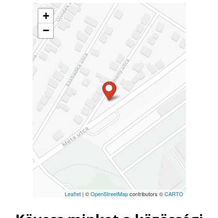
+
−
Leaflet
| ©
OpenStreetMap
contributors ©
CARTO