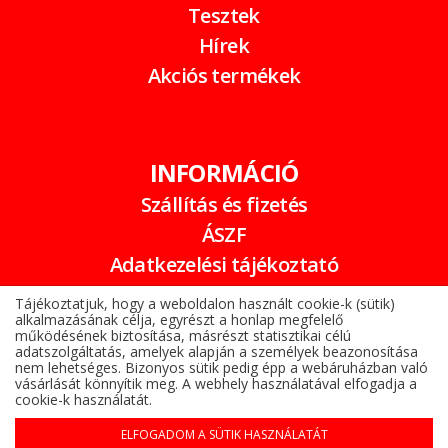
Tesztek
Hírek
Akciós termékek
INFORMÁCIÓ
Szállítás és fizetés
ÁSZF
Adatkezelési tájékoztató
Garancia
Tájékoztatjuk, hogy a weboldalon használt cookie-k (sütik)
alkalmazásának célja, egyrészt a honlap megfelelő
Online elállási nyilatkozat
működésének biztosítása, másrészt statisztikai célú
adatszolgáltatás, amelyek alapján a személyek beazonosítása
nem lehetséges. Bizonyos sütik pedig épp a webáruházban való
vásárlását könnyítik meg. A webhely használatával elfogadja a
cookie-k használatát.
ELFOGADOM A SÜTIK HASZNÁLATÁT