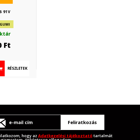
6 91V
 GUMI
aktár
0
Ft
RÉSZLETEK
Feliratkozás
ilatkozom, hogy az
Adatkezelési tájékoztató
tartalmát
gismertem, önkéntesen elfogadom.