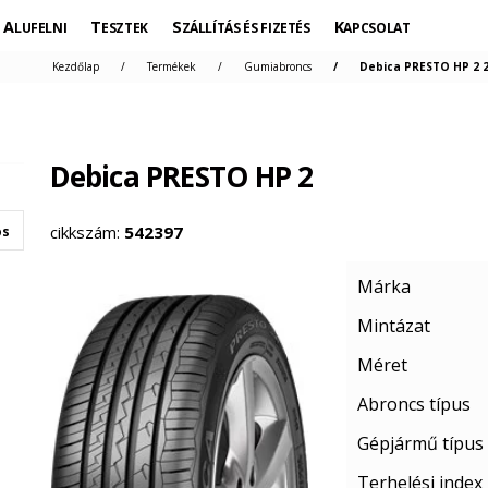
ALUFELNI
TESZTEK
SZÁLLÍTÁS ÉS FIZETÉS
KAPCSOLAT
Kezdőlap
Termékek
Gumiabroncs
Debica PRESTO HP 2 2
Debica PRESTO HP 2
cikkszám:
542397
os
Márka
Mintázat
Méret
Abroncs típus
Gépjármű típus
Terhelési index