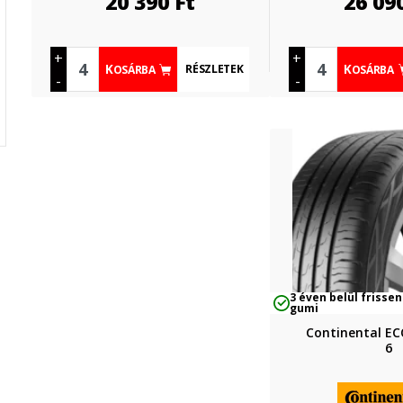
20 390
Ft
26 09
+
+
RÉSZLETEK
KOSÁRBA
KOSÁRBA
-
-
3 éven belül frissen
gumi
Continental 
6