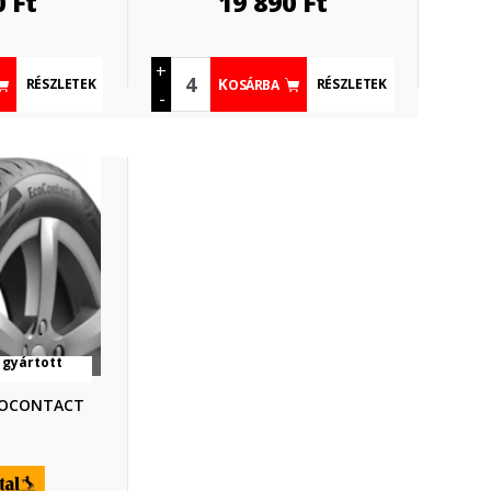
0
Ft
19 890
Ft
+
RÉSZLETEK
RÉSZLETEK
KOSÁRBA
-
 gyártott
ECOCONTACT