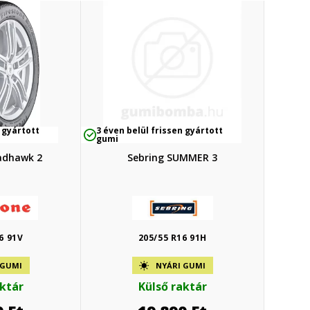
 gyártott
3 éven belül frissen gyártott
gumi
adhawk 2
Sebring SUMMER 3
6 91V
205/55 R16 91H
 GUMI
NYÁRI GUMI
aktár
Külső raktár