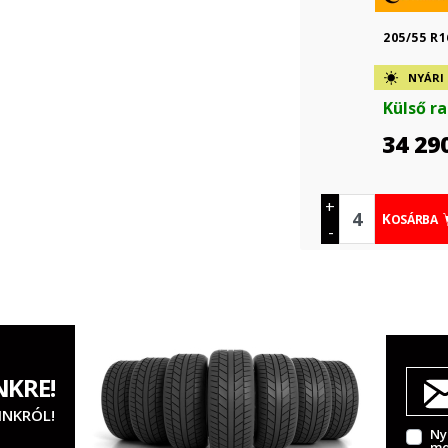
205/55 R1
NYÁRI
Külső r
34 29
+
KOSÁRBA
-
NKRE!
INKRÓL!
Ny
me