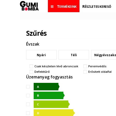
TERMÉKEINK
RÉSZLETES KERESŐ
Szűrés
Évszak
Nyári
Téli
Négyévszak
Csak készleten lévő abroncsok
Peremvédős
Defekttűrő
Erősitett oldalfal
Üzemanyag fogyasztás