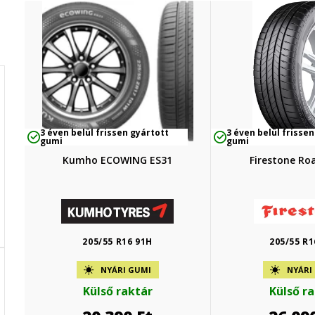
3 éven belül frissen gyártott
3 éven belül frissen
gumi
gumi
Kumho ECOWING ES31
Firestone Ro
205/55 R16 91H
205/55 R1
NYÁRI GUMI
NYÁRI
Külső raktár
Külső r