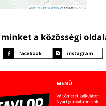
Leaflet
| ©
OpenStreetMap
contributors ©
CARTO
 minket a közösségi oldal
facebook
instagram
MENÜ
Váltóméret kalkulátor
Nyári gumiabroncsok