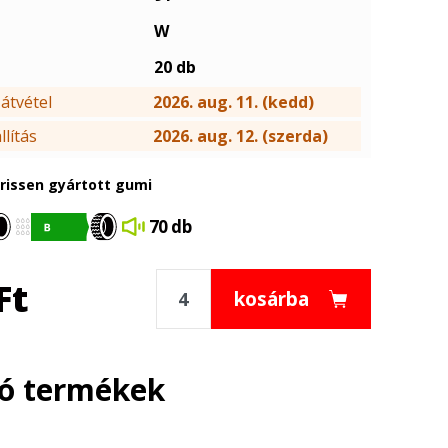
W
20 db
átvétel
2026. aug. 11. (kedd)
lítás
2026. aug. 12. (szerda)
frissen gyártott gumi
70 db
Ft
kosárba
ló termékek