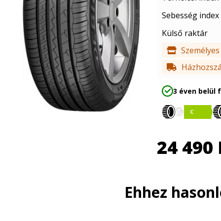
Sebesség index
Külső raktár
Személyes 
Házhozszál
3 éven belül 
24 490
Ehhez hason