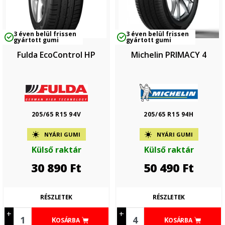
3 éven belül frissen
3 éven belül frissen
gyártott gumi
gyártott gumi
Fulda EcoControl HP
Michelin PRIMACY 4
205/65 R15 94V
205/65 R15 94H
NYÁRI GUMI
NYÁRI GUMI
Külső raktár
Külső raktár
30 890
Ft
50 490
Ft
RÉSZLETEK
RÉSZLETEK
+
+
KOSÁRBA
KOSÁRBA