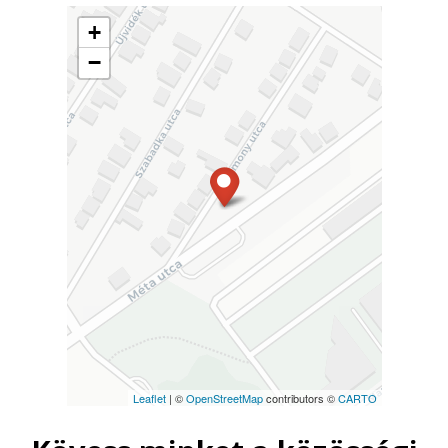
+
−
Leaflet
| ©
OpenStreetMap
contributors ©
CARTO