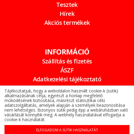
Tesztek
Hírek
Akciós termékek
INFORMÁCIÓ
Szállítás és fizetés
ÁSZF
Adatkezelési tájékoztató
Garancia
Tájékoztatjuk, hogy a weboldalon használt cookie-k (sütik)
alkalmazásának célja, egyrészt a honlap megfelelő
Online elállási nyilatkozat
működésének biztosítása, másrészt statisztikai célú
adatszolgáltatás, amelyek alapján a személyek beazonosítása
nem lehetséges. Bizonyos sütik pedig épp a webáruházban való
vásárlását könnyítik meg. A webhely használatával elfogadja a
cookie-k használatát.
ELFOGADOM A SÜTIK HASZNÁLATÁT