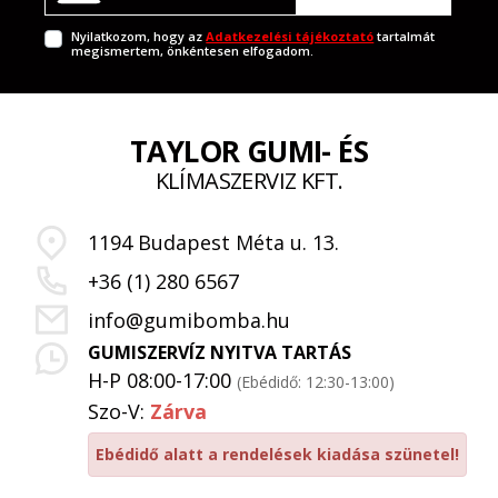
Nyilatkozom, hogy az
Adatkezelési tájékoztató
tartalmát
megismertem, önkéntesen elfogadom.
TAYLOR GUMI- ÉS
KLÍMASZERVIZ KFT.
1194 Budapest Méta u. 13.
+36 (1) 280 6567
info@gumibomba.hu
GUMISZERVÍZ NYITVA TARTÁS
H-P 08:00-17:00
(Ebédidő: 12:30-13:00)
Szo-V:
Zárva
Ebédidő alatt a rendelések kiadása szünetel!