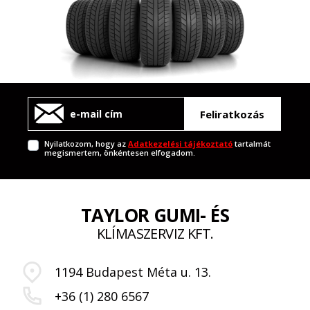
Feliratkozás
Nyilatkozom, hogy az
Adatkezelési tájékoztató
tartalmát
megismertem, önkéntesen elfogadom.
TAYLOR GUMI- ÉS
KLÍMASZERVIZ KFT.
1194 Budapest Méta u. 13.
+36 (1) 280 6567