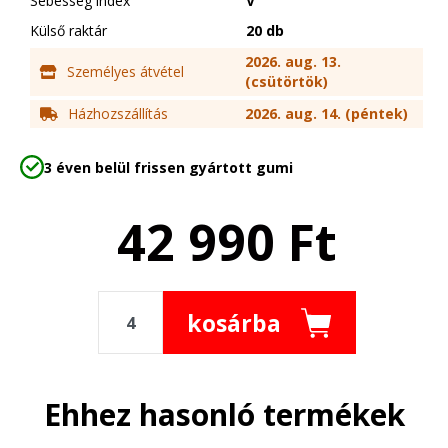
Sebesség index
V
Külső raktár
20 db
2026. aug. 13.
Személyes átvétel
(csütörtök)
Házhozszállítás
2026. aug. 14. (péntek)
3 éven belül frissen gyártott gumi
42 990
Ft
kosárba
Ehhez hasonló termékek