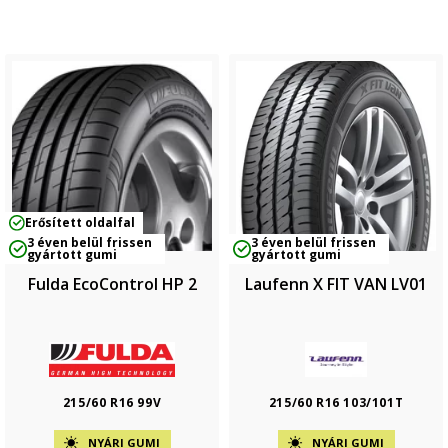
Erősített oldalfal
3 éven belül frissen
3 éven belül frissen
gyártott gumi
gyártott gumi
Fulda EcoControl HP 2
Laufenn X FIT VAN LV01
215/60 R16 99V
215/60 R16 103/101T
NYÁRI GUMI
NYÁRI GUMI