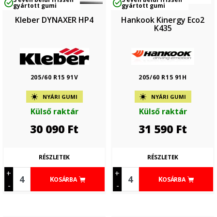
gyártott gumi
gyártott gumi
Kleber DYNAXER HP4
Hankook Kinergy Eco2
K435
205/60 R15 91V
205/60 R15 91H
NYÁRI GUMI
NYÁRI GUMI
Külső raktár
Külső raktár
30 090
Ft
31 590
Ft
RÉSZLETEK
RÉSZLETEK
+
+
KOSÁRBA
KOSÁRBA
-
-