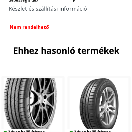
Sebesség index
V
Készlet és szállítási információ
Nem rendelhető
Ehhez hasonló termékek
3 éven belül frissen
3 éven belül frissen