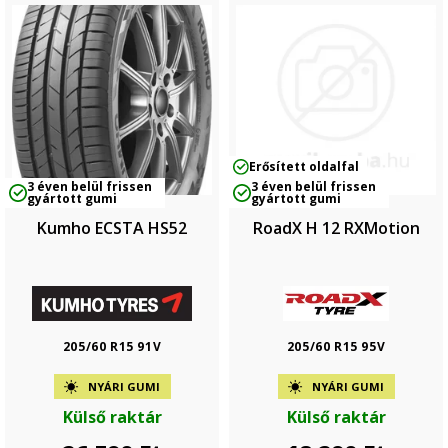
Erősített oldalfal
3 éven belül frissen
3 éven belül frissen
gyártott gumi
gyártott gumi
Kumho ECSTA HS52
RoadX H 12 RXMotion
205/60 R15 91V
205/60 R15 95V
NYÁRI GUMI
NYÁRI GUMI
Külső raktár
Külső raktár