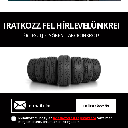
IRATKOZZ FEL HÍRLEVELÜNKRE!
ÉRTESÜLJ ELSŐKÉNT AKCIÓINKRÓL!
Feliratkozás
Nyilatkozom, hogy az
Adatkezelési tájékoztató
tartalmát
megismertem, önkéntesen elfogadom.