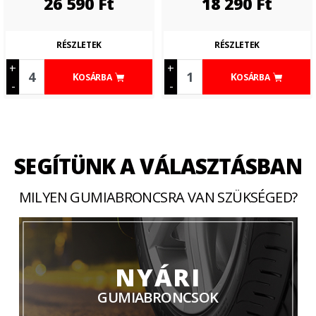
26 590
Ft
18 290
Ft
RÉSZLETEK
RÉSZLETEK
+
+
KOSÁRBA
KOSÁRBA
-
-
SEGÍTÜNK A VÁLASZTÁSBAN
MILYEN GUMIABRONCSRA VAN SZÜKSÉGED?
NYÁRI
GUMIABRONCSOK