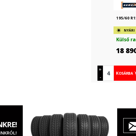
195/60 R1
NYÁRI
Külső r
18 89
+
KOSÁRBA
-
NKRE!
INKRÓL!