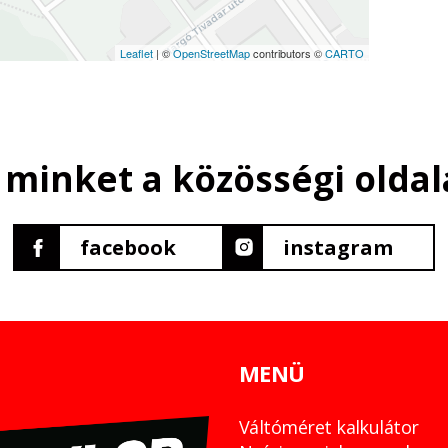
Leaflet
| ©
OpenStreetMap
contributors ©
CARTO
 minket a közösségi oldal
facebook
instagram
MENÜ
Váltóméret kalkulátor