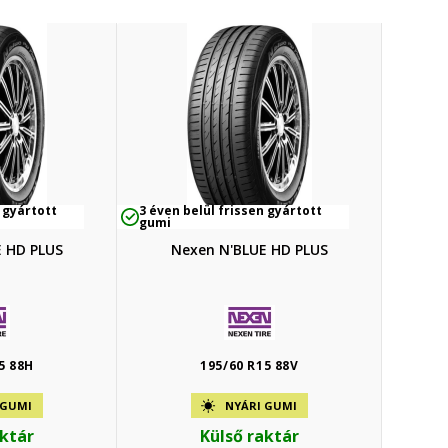
 gyártott
3 éven belül frissen gyártott
gumi
 HD PLUS
Nexen N'BLUE HD PLUS
5 88H
195/60 R15 88V
 GUMI
NYÁRI GUMI
aktár
Külső raktár