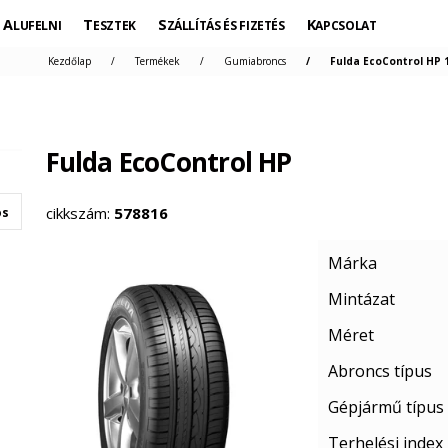
ALUFELNI
TESZTEK
SZÁLLÍTÁS ÉS FIZETÉS
KAPCSOLAT
Kezdőlap
Termékek
Gumiabroncs
Fulda EcoControl HP 
Fulda EcoControl HP
cikkszám:
578816
os
Márka
Mintázat
Méret
Abroncs típus
Gépjármű típus
Terhelési index