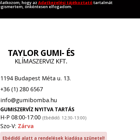
ilatkozom, hogy az
Adatkezelési tájékoztató
tartalmát
gismertem, önkéntesen elfogadom.
TAYLOR GUMI- ÉS
KLÍMASZERVIZ KFT.
1194 Budapest Méta u. 13.
+36 (1) 280 6567
info@gumibomba.hu
GUMISZERVÍZ NYITVA TARTÁS
H-P 08:00-17:00
(Ebédidő: 12:30-13:00)
Szo-V:
Zárva
Ebédidő alatt a rendelések kiadása szünetel!