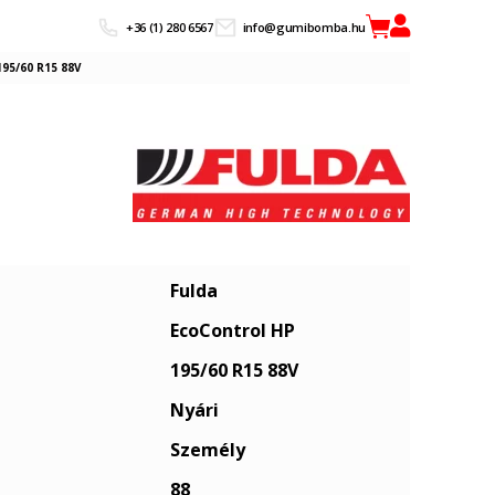
+36 (1) 280 6567
info@gumibomba.hu
195/60 R15 88V
Fulda
EcoControl HP
195/60 R15 88V
Nyári
Személy
88