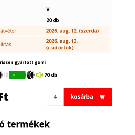
V
20 db
átvétel
2026. aug. 12. (szerda)
2026. aug. 13.
lítás
(csütörtök)
frissen gyártott gumi
70 db
Ft
kosárba
ló termékek