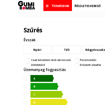
TERMÉKEINK
RÉSZLETES KERESŐ
Szűrés
Évszak
Nyári
Téli
Négyévszak
Csak készleten lévő abroncsok
Peremvédős
Defekttűrő
Erősitett oldalfal
Üzemanyag fogyasztás