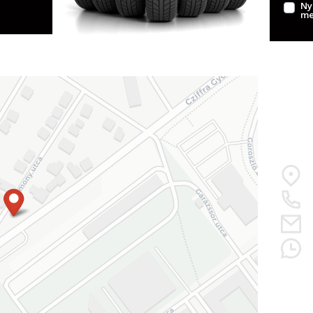
Ny
me