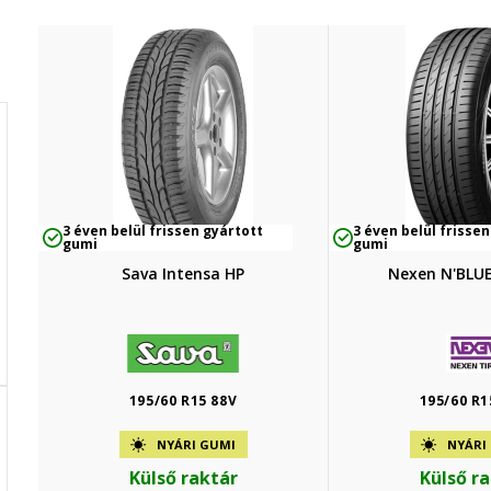
3 éven belül frissen gyártott
3 éven belül frissen
gumi
gumi
Sava Intensa HP
Nexen N'BLUE
195/60 R15 88V
195/60 R1
NYÁRI GUMI
NYÁRI
Külső raktár
Külső r