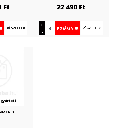
0
Ft
22 490
Ft
+
RÉSZLETEK
RÉSZLETEK
KOSÁRBA
-
 gyártott
UMMER 3