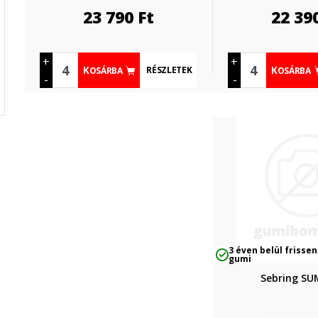
23 790
Ft
22 39
+
+
RÉSZLETEK
KOSÁRBA
KOSÁRBA
-
-
3 éven belül frissen
gumi
Sebring S