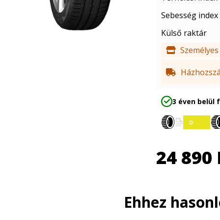
Sebesség index
Külső raktár
Személyes 
Házhozszál
3 éven belül 
24 890
Ehhez hason