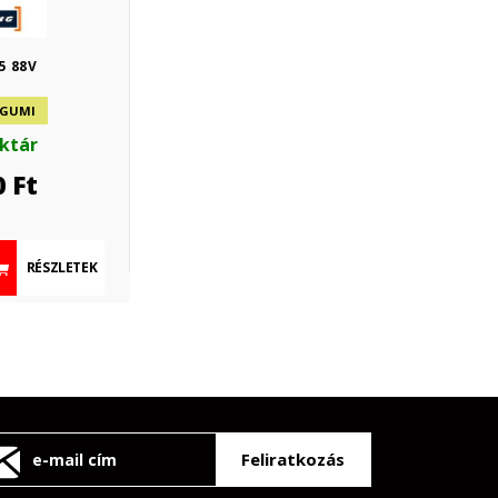
5 88V
 GUMI
aktár
0
Ft
RÉSZLETEK
Feliratkozás